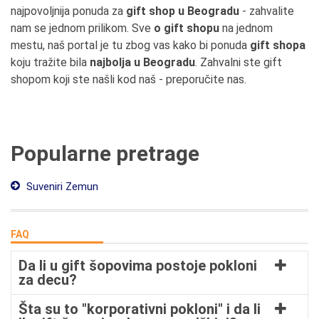
najpovoljnija ponuda za
gift shop u Beogradu
- zahvalite
nam se jednom prilikom. Sve
o gift shopu
na jednom
mestu, naš portal je tu zbog vas kako bi ponuda
gift shopa
koju tražite bila
najbolja u Beogradu
. Zahvalni ste gift
shopom koji ste našli kod naš - preporučite nas.
Popularne pretrage
Suveniri Zemun
FAQ
Da li u gift šopovima postoje pokloni
za decu?
Šta su to "korporativni pokloni" i da li