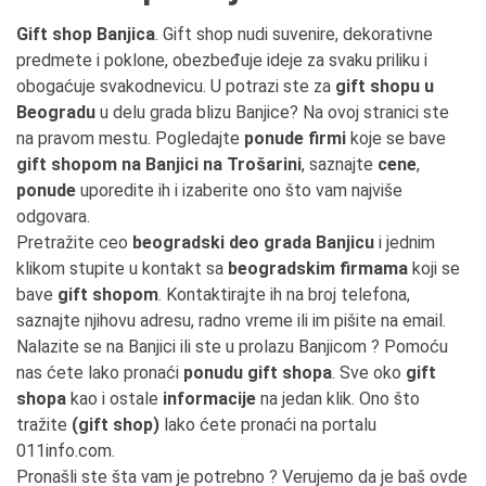
Gift shop Banjica
. Gift shop nudi suvenire, dekorativne
predmete i poklone, obezbeđuje ideje za svaku priliku i
obogaćuje svakodnevicu. U potrazi ste za
gift shopu u
Beogradu
u delu grada blizu Banjice? Na ovoj stranici ste
na pravom mestu. Pogledajte
ponude firmi
koje se bave
gift shopom na Banjici na Trošarini
, saznajte
cene
,
ponude
uporedite ih i izaberite ono što vam najviše
odgovara.
Pretražite ceo
beogradski deo grada Banjicu
i jednim
klikom stupite u kontakt sa
beogradskim firmama
koji se
bave
gift shopom
. Kontaktirajte ih na broj telefona,
saznajte njihovu adresu, radno vreme ili im pišite na email.
Nalazite se na Banjici ili ste u prolazu Banjicom ? Pomoću
nas ćete lako pronaći
ponudu gift shopa
. Sve oko
gift
shopa
kao i ostale
informacije
na jedan klik. Ono što
tražite
(gift shop)
lako ćete pronaći na portalu
011info.com.
Pronašli ste šta vam je potrebno ? Verujemo da je baš ovde