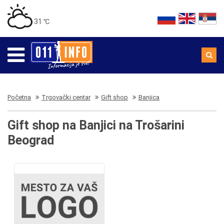
31 ℃
Početna
Trgovački centar
Gift shop
Banjica
Gift shop na Banjici na Trošarini
Beograd