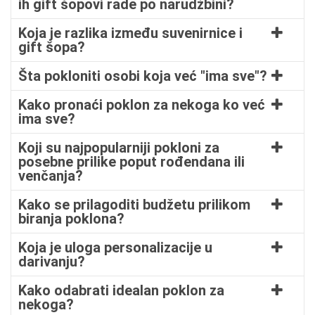
ih gift šopovi rade po narudžbini?
Koja je razlika između suvenirnice i
gift šopa?
Šta pokloniti osobi koja već "ima sve"?
Kako pronaći poklon za nekoga ko već
ima sve?
Koji su najpopularniji pokloni za
posebne prilike poput rođendana ili
venčanja?
Kako se prilagoditi budžetu prilikom
biranja poklona?
Koja je uloga personalizacije u
darivanju?
Kako odabrati idealan poklon za
nekoga?