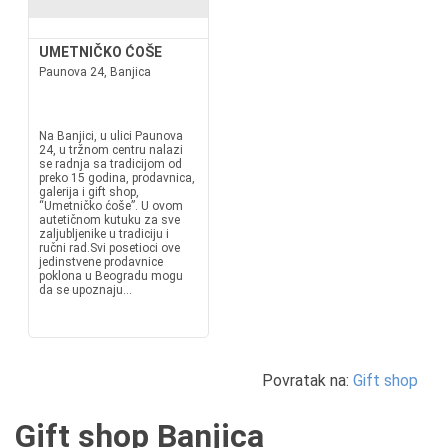
UMETNIČKO ĆOŠE
Paunova 24, Banjica
Na Banjici, u ulici Paunova
24, u tržnom centru nalazi
se radnja sa tradicijom od
preko 15 godina, prodavnica,
galerija i gift shop,
“Umetničko ćoše”. U ovom
autetičnom kutuku za sve
zaljubljenike u tradiciju i
ručni rad.Svi posetioci ove
jedinstvene prodavnice
poklona u Beogradu mogu
da se upoznaju...
Povratak na:
Gift shop
Gift shop Banjica