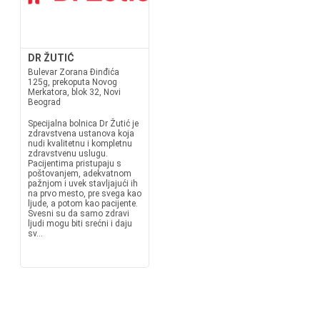
DR ŽUTIĆ
Bulevar Zorana Đinđića
125g, prekoputa Novog
Merkatora, blok 32, Novi
Beograd
Specijalna bolnica Dr Žutić je
zdravstvena ustanova koja
nudi kvalitetnu i kompletnu
zdravstvenu uslugu.
Pacijentima pristupaju s
poštovanjem, adekvatnom
pažnjom i uvek stavljajući ih
na prvo mesto, pre svega kao
ljude, a potom kao pacijente.
Svesni su da samo zdravi
ljudi mogu biti srećni i daju
sv...