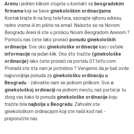
Arenu
i jednim klikom stupite u kontakt sa
beogradskim
firmama
koji se bave
ginekološkim ordinacijama
.
Kontaktirajte ih na broj telefona, saznajte njihovu adresu,
radno vreme ili im pišite na email. Nalazite se na Novom
Beogradu Areni ili ste u prolazu Novim Beogradom Arenom ?
Pomoću nas ćete lako pronaći
ponudu ginekoloških
ordinacija
. Sve oko
ginekološke ordinacije
kao i ostale
informacije
na jedan klik. Ono što tražite
(ginekološke
ordinacije)
lako ćete pronaći na portalu 011info.com.
Pronašli ste šta vam je potrebno ? Verujemo da je baš ovde
najpovoljnija ponuda za
ginekološku ordinaciju u
Beogradu
- zahvalite nam se jednom prilikom. Sve
o
ginekološkoj ordinaciji
na jednom mestu, naš portal je tu
zbog vas kako bi ponuda
ginekološke ordinacije
koju
tražite bila
najbolja u Beogradu
. Zahvalni ste
ginekološkom ordinacijom koji ste našli kod naš -
preporučite nas.