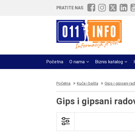
PRATITE NAS
Početna
O nama
Biznis katalog
Početna
Kuća i bašta
Gips i gipsani ra
Gips i gipsani rad