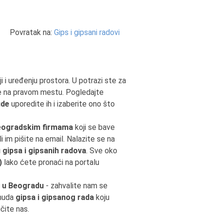
Povratak na:
Gips i gipsani radovi
i i uređenju prostora. U potrazi ste za
te na pravom mestu. Pogledajte
ude
uporedite ih i izaberite ono što
eogradskim firmama
koji se bave
i im pišite na email. Nalazite se na
gipsa i gipsanih radova
. Sve oko
)
lako ćete pronaći na portalu
ad u Beogradu
- zahvalite nam se
onuda
gipsa i gipsanog rada
koju
čite nas.