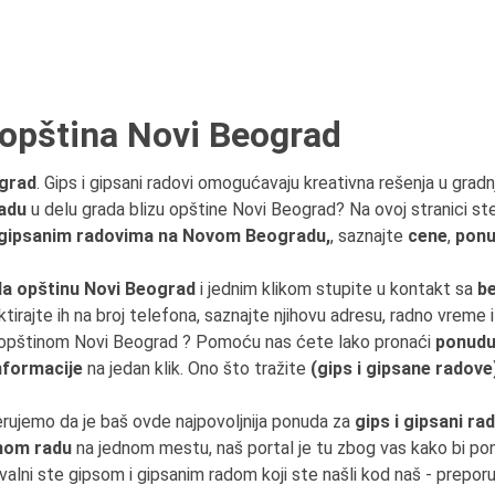
d opština Novi Beograd
ograd
. Gips i gipsani radovi omogućavaju kreativna rešenja u gradnj
radu
u delu grada blizu opštine Novi Beograd? Na ovoj stranici s
 gipsanim radovima na Novom Beogradu,
, saznajte
cene
,
pon
a opštinu Novi Beograd
i jednim klikom stupite u kontakt sa
b
ktirajte ih na broj telefona, saznajte njihovu adresu, radno vreme il
zu opštinom Novi Beograd ? Pomoću nas ćete lako pronaći
ponudu 
nformacije
na jedan klik. Ono što tražite
(gips i gipsane radove
erujemo da je baš ovde najpovoljnija ponuda za
gips i gipsani r
anom radu
na jednom mestu, naš portal je tu zbog vas kako bi p
valni ste gipsom i gipsanim radom koji ste našli kod naš - preporu