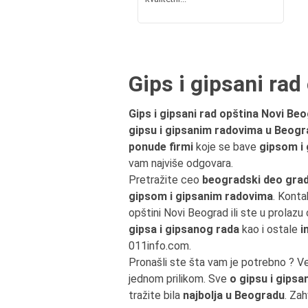
Gips i gipsani ra
Gips i gipsani rad opština Novi Be
gipsu i gipsanim radovima u Beog
ponude firmi
koje se bave
gipsom i
vam najviše odgovara.
Pretražite ceo
beogradski deo grad
gipsom i gipsanim radovima
. Konta
opštini Novi Beograd ili ste u prola
gipsa i gipsanog rada
kao i ostale
i
011info.com.
Pronašli ste šta vam je potrebno ? V
jednom prilikom. Sve
o gipsu i gips
tražite bila
najbolja u Beogradu
. Zah