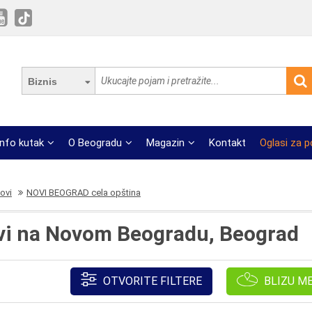
Biznis
Info kutak
O Beogradu
Magazin
Kontakt
Oglasi za 
dovi
NOVI BEOGRAD cela opština
ovi na Novom Beogradu, Beograd
OTVORITE FILTERE
BLIZU M