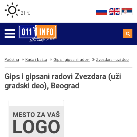
21 ℃
Početna
Kuća i bašta
Gips i gipsani radovi
Zvezdara - uži deo
Gips i gipsani radovi Zvezdara (uži
gradski deo), Beograd