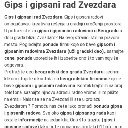
Gips i gipsani rad Zvezdara
Gips i gipsani rad Zvezdara
. Gips i gipsani radovi
omogućavaju kreativna rešenja u gradnji i uređenju prostora.
U potrazi ste za
gipsu i gipsanim radovima u Beogradu
u
delu grada blizu Zvezdare? Na ovoj stranici ste na pravom
mestu. Pogledajte
ponude firmi
koje se bave
gipsom i
gipsanim radovima Zvezdara (uži gradski deo),
, saznajte
cene
,
ponude
uporedite ih i izaberite ono što vam najviše
odgovara.
Pretražite ceo
beogradski deo grada Zvezdaru
i jednim
klikom stupite u kontakt sa
beogradskim firmama
koji se
bave
gipsom i gipsanim radovima
. Kontaktirajte ih na broj
telefona, saznajte njihovu adresu, radno vreme ili im pišite
na email. Nalazite se na Zvezdari ili ste u prolazu
Zvezdarom ? Pomoću nas ćete lako pronaći
ponudu gipsa
i gipsanih radova
. Sve oko
gipsa i gipsanog rada
kao i
ostale
informacije
na jedan klik. Ono što tražite
(gips i
gipsane radove)
lako ćete pronaći na portalu 011info.com.