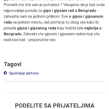
Pronašli ste šta vam je potrebno ? Verujemo da je baš ovde
najpovoljnija ponuda za
gips i gipsani rad u Beogradu
-
zahvalite nam se jednom prilikom. Sve
o gipsu i gipsanom
radu
na jednom mestu, naš portal je tu zbog vas kako bi
ponuda
gipsa i gipsanog rada
koju tražite bila
najbolja u
Beogradu
. Zahvalni ste gipsom i gipsanim radom koji ste
našli kod naš - preporučite nas.
Tagovi
Spuštanje plafona
PODELITE SA PRIJATELJIMA