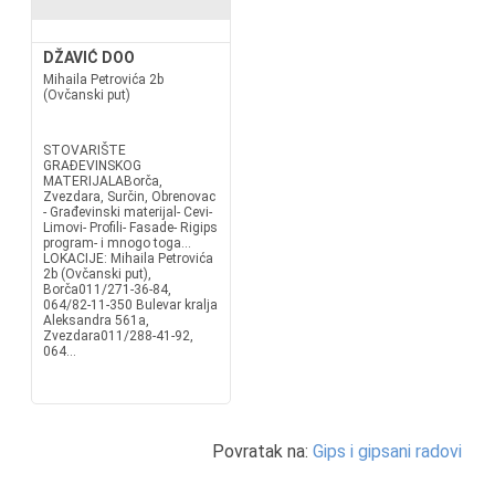
DŽAVIĆ DOO
Mihaila Petrovića 2b
(Ovčanski put)
STOVARIŠTE
GRAĐEVINSKOG
MATERIJALABorča,
Zvezdara, Surčin, Obrenovac
- Građevinski materijal- Cevi-
Limovi- Profili- Fasade- Rigips
program- i mnogo toga...
LOKACIJE: Mihaila Petrovića
2b (Ovčanski put),
Borča011/271-36-84,
064/82-11-350 Bulevar kralja
Aleksandra 561a,
Zvezdara011/288-41-92,
064...
Povratak na:
Gips i gipsani radovi