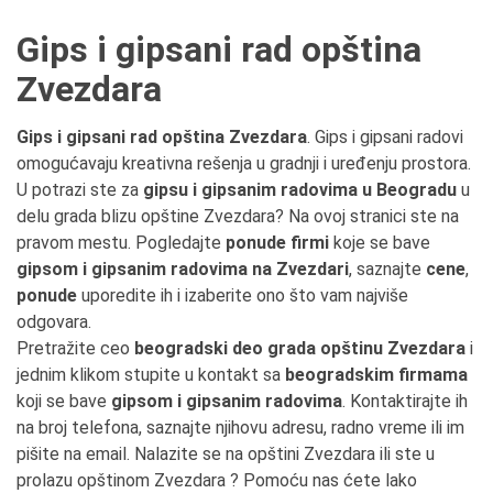
Gips i gipsani rad opština
Zvezdara
Gips i gipsani rad opština Zvezdara
. Gips i gipsani radovi
omogućavaju kreativna rešenja u gradnji i uređenju prostora.
U potrazi ste za
gipsu i gipsanim radovima u Beogradu
u
delu grada blizu opštine Zvezdara? Na ovoj stranici ste na
pravom mestu. Pogledajte
ponude firmi
koje se bave
gipsom i gipsanim radovima na Zvezdari
, saznajte
cene
,
ponude
uporedite ih i izaberite ono što vam najviše
odgovara.
Pretražite ceo
beogradski deo grada opštinu Zvezdara
i
jednim klikom stupite u kontakt sa
beogradskim firmama
koji se bave
gipsom i gipsanim radovima
. Kontaktirajte ih
na broj telefona, saznajte njihovu adresu, radno vreme ili im
pišite na email. Nalazite se na opštini Zvezdara ili ste u
prolazu opštinom Zvezdara ? Pomoću nas ćete lako