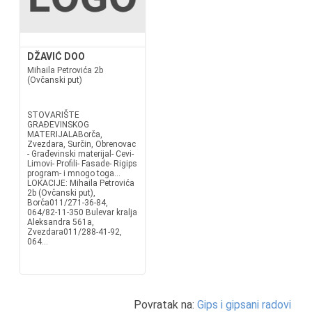
DŽAVIĆ DOO
Mihaila Petrovića 2b
(Ovčanski put)
STOVARIŠTE
GRAĐEVINSKOG
MATERIJALABorča,
Zvezdara, Surčin, Obrenovac
- Građevinski materijal- Cevi-
Limovi- Profili- Fasade- Rigips
program- i mnogo toga...
LOKACIJE: Mihaila Petrovića
2b (Ovčanski put),
Borča011/271-36-84,
064/82-11-350 Bulevar kralja
Aleksandra 561a,
Zvezdara011/288-41-92,
064...
Povratak na:
Gips i gipsani radovi