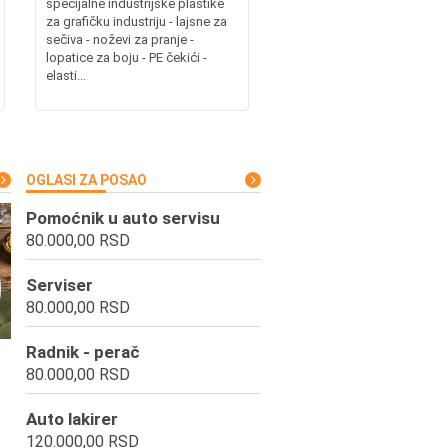
specijalne industrijske plastike
za grafičku industriju - lajsne za
sečiva - noževi za pranje -
lopatice za boju - PE čekići -
elasti...
OGLASI ZA POSAO
Pomoćnik u auto servisu
80.000,00 RSD
Serviser
80.000,00 RSD
Radnik - perač
80.000,00 RSD
Auto lakirer
120.000,00 RSD