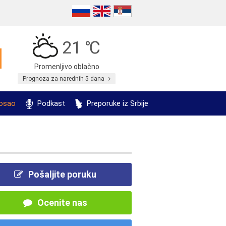
21 ℃
Promenljivo oblačno
Prognoza za narednih 5 dana
posao
Podkast
Preporuke iz Srbije
Pošaljite poruku
Ocenite nas