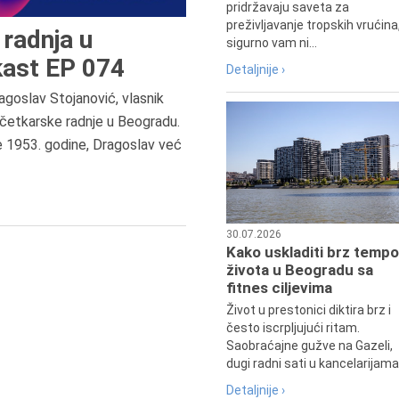
pridržavaju saveta za
preživljavanje tropskih vrućina
radnja u
sigurno vam ni...
ast EP 074
Detaljnije ›
agoslav Stojanović, vlasnik
8.8.2013.
četkarske radnje u Beogradu.
Preminuo je Dejan Kosanović,
e 1953. godine, Dragoslav već
istoričar filma, filmski reditelj,
profesor i dekan Fakulteta dram
umetnosti u Beogradu.
30.07.2026
Kako uskladiti brz tempo
života u Beogradu sa
fitnes ciljevima
Život u prestonici diktira brz i
često iscrpljujući ritam.
Saobraćajne gužve na Gazeli,
dugi radni sati u kancelarijama.
Detaljnije ›