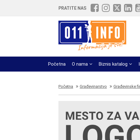
PRATITE NAS
Početna
O nama
Biznis katalog
Početna
Građevinarstvo
Građevinske fi