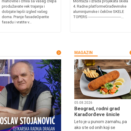
mahovine i crnila sa vašeg crepa
Montaža i izrada projekata skela
produžavate vek trajanja i
4. Radne platformeGrađevinske
dobijate lepši izgled vašeg
aluminijumske i čelične SKELE
doma. Pranje fasadeOperite
TOPERS ----------------------------...
fasadu i vratite v...
MAGAZIN
05.08.2026
Beograd, rodni grad
Karađorđeve šnicle
Leto je u punom zamahu, pa
ako ste od onih koji se