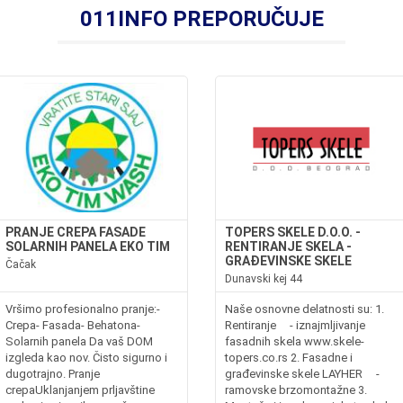
011INFO PREPORUČUJE
PRANJE CREPA FASADE
TOPERS SKELE D.O.O. -
SOLARNIH PANELA EKO TIM
RENTIRANJE SKELA -
GRAĐEVINSKE SKELE
Čačak
Dunavski kej 44
Vršimo profesionalno pranje:-
Naše osnovne delatnosti su: 1.
Crepa- Fasada- Behatona-
Rentiranje - iznajmljivanje
Solarnih panela Da vaš DOM
fasadnih skela www.skele-
izgleda kao nov. Čisto sigurno i
topers.co.rs 2. Fasadne i
dugotrajno. Pranje
građevinske skele LAYHER -
crepaUklanjanjem prljavštine
ramovske brzomontažne 3.