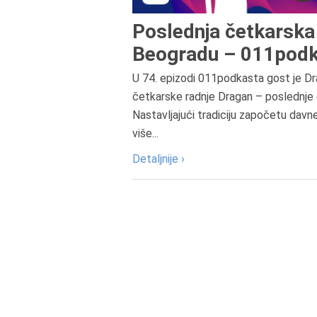
Poslednja četkarska 
Beogradu – 011podk
U 74. epizodi 011podkasta gost je Dr
četkarske radnje Dragan – poslednje 
Nastavljajući tradiciju započetu davn
više...
Detaljnije ›