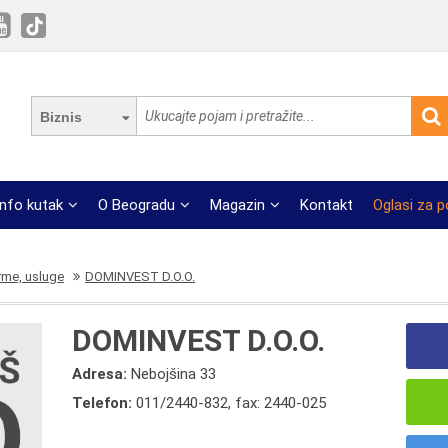
Biznis
Info kutak
O Beogradu
Magazin
Kontakt
Oglasi za 
rme, usluge
DOMINVEST D.O.O.
DOMINVEST D.O.O.
Adresa:
Nebojšina 33
Telefon:
011/2440-832
,
fax: 2440-025