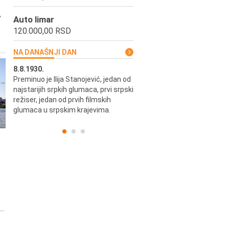
,
Auto limar
120.000,00 RSD
NA DANAŠNJI DAN
8.8.1930.
8.8.1898.
Preminuo je Ilija Stanojević, jedan od
U Beogradu je rođen Pavle Biha
najstarijih srpkih glumaca, prvi srpski
književnik i izdavač.
skih
režiser, jedan od prvih filmskih
glumaca u srpskim krajevima.
..