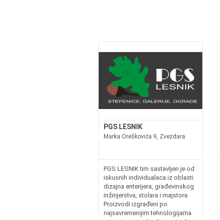
PGS LESNIK
Marka Oreškovića 9, Zvezdara
PGS LESNIK tim sastavljen je od
iskusnih individualaca iz oblasti
dizajna enterijera, građevinskog
inžinjerstva, stolara i majstora.
Proizvodi izgrađeni po
najsavremenijim tehnologijama