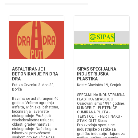
ASFALTIRANJE I
SIPAS SPECIJALNA
BETONIRANJE PN DRA
INDUSTRIJSKA
DRA
PLASTIKA
Put za Crvenku 3. deo 33,
Koste Glavinića 19, Senjak
Borča
SPECIJALNA INDUSTRIJSKA
Bavimo se asfaltiranjem 40
PLASTIKA SIPAS DOO
godina. Vršimo ugradnju
Osnovani smo 1994 godine.
asfalta, ivičnjaka, behatona,
KLINGERIT - PLETENICE -
betoniranja i sve vrste
GUMIRANA PLUTA -
niskogradnje. Pružajući
TEKSTOLIT - PERTINAKS -
visokokvalitetne usluge u
STAKLOLIT Sipas -
oblasti građevinarstva i
Proizvodnja specijalne
niskogradnje. Naše bogato
industrijske plastike za
iskustvo i posvećenost
grafičku industriju - lajsne za
svakom projektu čine nas