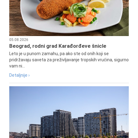
05.08.2026
Beograd, rodni grad Karađorđeve šnicle
Leto je u punom zamahu, pa ako ste od onih koji se
pridržavaju saveta za preživljavanje tropskih vrućina, sigurno
vam ni...
Detaljnije ›