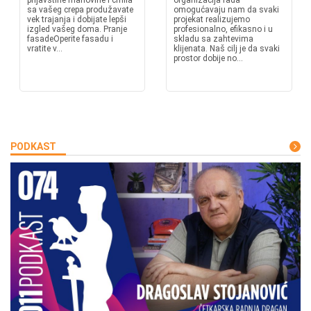
prljavštine mahovine i crnila
organizacija rada
sa vašeg crepa produžavate
omogućavaju nam da svaki
vek trajanja i dobijate lepši
projekat realizujemo
izgled vašeg doma. Pranje
profesionalno, efikasno i u
fasadeOperite fasadu i
skladu sa zahtevima
vratite v...
klijenata. Naš cilj je da svaki
prostor dobije no...
PODKAST