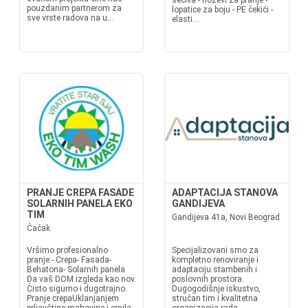
sečiva - noževi za pranje -
pouzdanim partnerom za
lopatice za boju - PE čekići -
sve vrste radova na u...
elasti...
PRANJE CREPA FASADE
ADAPTACIJA STANOVA
SOLARNIH PANELA EKO
GANDIJEVA
TIM
Gandijeva 41a, Novi Beograd
Čačak
Vršimo profesionalno
Specijalizovani smo za
pranje:- Crepa- Fasada-
kompletno renoviranje i
Behatona- Solarnih panela
adaptaciju stambenih i
Da vaš DOM izgleda kao nov.
poslovnih prostora.
Čisto sigurno i dugotrajno.
Dugogodišnje iskustvo,
Pranje crepaUklanjanjem
stručan tim i kvalitetna