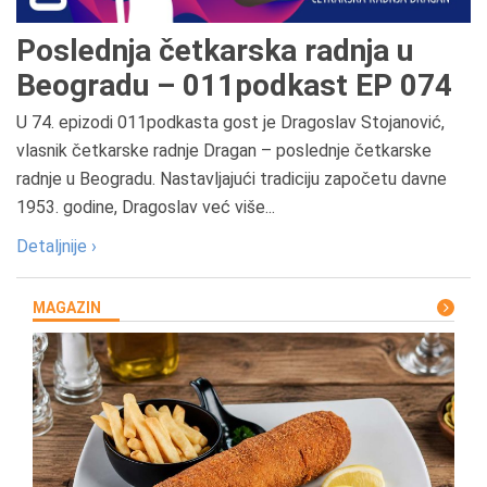
Poslednja četkarska radnja u
Beogradu – 011podkast EP 074
U 74. epizodi 011podkasta gost je Dragoslav Stojanović,
vlasnik četkarske radnje Dragan – poslednje četkarske
radnje u Beogradu. Nastavljajući tradiciju započetu davne
1953. godine, Dragoslav već više...
Detaljnije ›
MAGAZIN