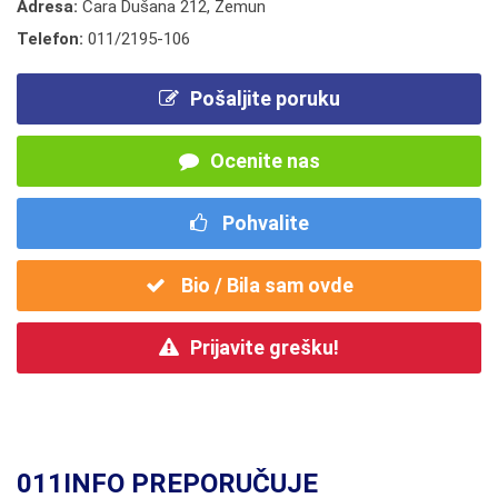
Adresa:
Cara Dušana 212, Zemun
Telefon:
011/2195-106
Pošaljite poruku
Ocenite nas
Pohvalite
Bio / Bila sam ovde
Prijavite grešku!
011INFO PREPORUČUJE