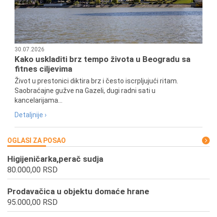
30.07.2026
Kako uskladiti brz tempo života u Beogradu sa
fitnes ciljevima
Život u prestonici diktira brz i često iscrpljujući ritam.
Saobraćajne gužve na Gazeli, dugi radni sati u
kancelarijama...
Detaljnije ›
OGLASI ZA POSAO
Higijeničarka,perač sudja
80.000,00 RSD
Prodavačica u objektu domaće hrane
95.000,00 RSD