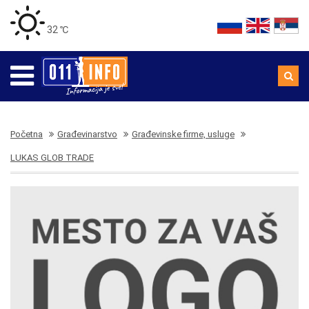
32 ℃
Početna
Građevinarstvo
Građevinske firme, usluge
LUKAS GLOB TRADE