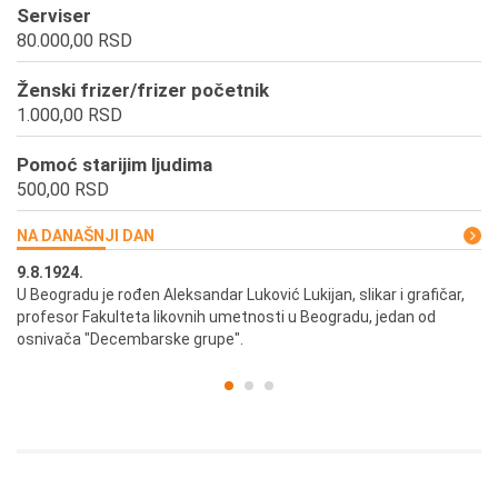
Serviser
80.000,00 RSD
Ženski frizer/frizer početnik
1.000,00 RSD
Pomoć starijim ljudima
500,00 RSD
NA DANAŠNJI DAN
9.8.1924.
9.
U Beogradu je rođen Aleksandar Luković Lukijan, slikar i grafičar,
Pr
profesor Fakulteta likovnih umetnosti u Beogradu, jedan od
a,
osnivača "Decembarske grupe".