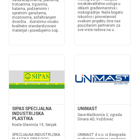
saobraćajnicama, platoima,
visokokvalitetne usluge u
trotoarima, trgovima,
oblasti građevinarstva i
halama, podzemnim i
niskogradnje. Naše bogato
spratnim garažama,
iskustvo i posvećenost
mostovima, asfaltiranjem
svakom projektu čine nas
dvorišta… Koristimo visoko
pouzdanim partnerom za
kvalitetni standardizovani
sve vrste radova na u...
materijal i posedujemo sop...
SIPAS SPECIJALNA
UNIMAST
INDUSTRIJSKA
Save Maškovića 3, zgrada
PLASTIKA
Dinara AD, Voždovac
Koste Glavinića 19, Senjak
SPECIJALNA INDUSTRIJSKA
UNIMAST d.o.o. iz Beograda