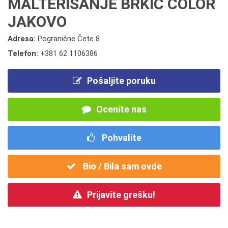
MALTERISANJE BRKIĆ COLOR
JAKOVO
Adresa:
Pogranične Čete 8
Telefon:
+381 62 1106386
Pošaljite poruku
Ocenite nas
Pohvalite
Bio / Bila sam ovde
Prijavite grešku!