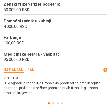
Ženski frizer/frizer početnik
50.000,00 RSD
Pomoćni radnik u kuhinji
4.000,00 RSD
Farbanje
100,00 RSD
Medicinska sestra - vaspitač
95.000,00 RSD
NA DANAŠNJI DAN
7.8.1859.
7.
U Beogradu je rođen Ilija Stanojević, jedan od najstarijih srpkih
U 
glumaca, prvi srpski režiser, jedan od prvih filmskih glumaca u
re
srpskim krajevima.