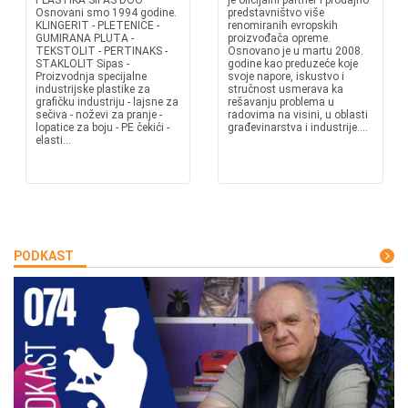
PLASTIKA SIPAS DOO
je oficijalni partner i prodajno
Osnovani smo 1994 godine.
predstavništvo više
KLINGERIT - PLETENICE -
renomiranih evropskih
GUMIRANA PLUTA -
proizvođača opreme.
TEKSTOLIT - PERTINAKS -
Osnovano je u martu 2008.
STAKLOLIT Sipas -
godine kao preduzeće koje
Proizvodnja specijalne
svoje napore, iskustvo i
industrijske plastike za
stručnost usmerava ka
grafičku industriju - lajsne za
rešavanju problema u
sečiva - noževi za pranje -
radovima na visini, u oblasti
lopatice za boju - PE čekići -
građevinarstva i industrije....
elasti...
PODKAST