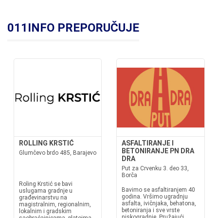
011INFO PREPORUČUJE
ROLLING KRSTIĆ
ASFALTIRANJE I
BETONIRANJE PN DRA
Glumčevo brdo 485, Barajevo
DRA
Put za Crvenku 3. deo 33,
Borča
Roling Krstić se bavi
Bavimo se asfaltiranjem 40
uslugama gradnje u
godina. Vršimo ugradnju
građevinarstvu na
asfalta, ivičnjaka, behatona,
magistralnim, regionalnim,
betoniranja i sve vrste
lokalnim i gradskim
niskogradnje. Pružajući