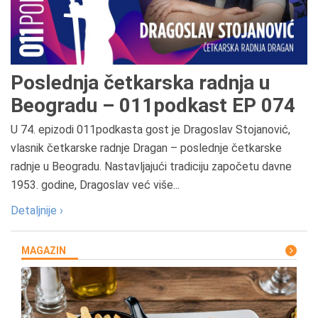
Poslednja četkarska radnja u
Beogradu – 011podkast EP 074
U 74. epizodi 011podkasta gost je Dragoslav Stojanović,
vlasnik četkarske radnje Dragan – poslednje četkarske
radnje u Beogradu. Nastavljajući tradiciju započetu davne
1953. godine, Dragoslav već više...
Detaljnije ›
MAGAZIN