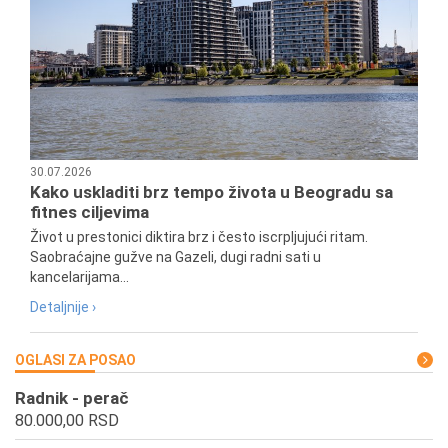
30.07.2026
Kako uskladiti brz tempo života u Beogradu sa
fitnes ciljevima
Život u prestonici diktira brz i često iscrpljujući ritam.
Saobraćajne gužve na Gazeli, dugi radni sati u
kancelarijama...
Detaljnije ›
OGLASI ZA POSAO
Radnik - perač
80.000,00 RSD