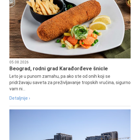
05.08.2026
Beograd, rodni grad Karađorđeve šnicle
Leto je u punom zamahu, pa ako ste od onih koji se
pridržavaju saveta za preživljavanje tropskih vrućina, sigurno
vam ni...
Detaljnije ›