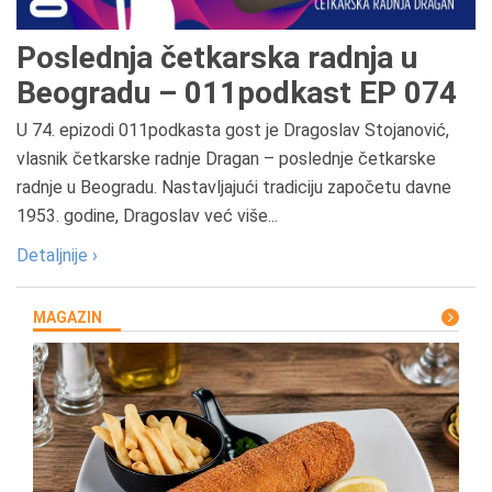
Poslednja četkarska radnja u
Beogradu – 011podkast EP 074
U 74. epizodi 011podkasta gost je Dragoslav Stojanović,
vlasnik četkarske radnje Dragan – poslednje četkarske
radnje u Beogradu. Nastavljajući tradiciju započetu davne
1953. godine, Dragoslav već više...
Detaljnije ›
MAGAZIN