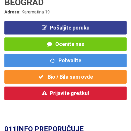
BEOGRAD
Adresa:
Karamatina 19
Pošaljite poruku
Ocenite nas
Pohvalite
Bio / Bila sam ovde
Prijavite grešku!
011INFO PREPORUČUJE