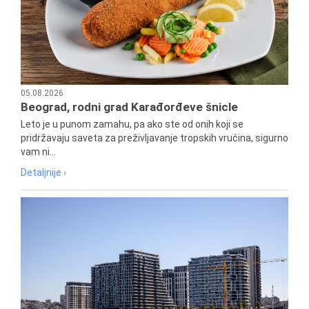
05.08.2026
Beograd, rodni grad Karađorđeve šnicle
Leto je u punom zamahu, pa ako ste od onih koji se
pridržavaju saveta za preživljavanje tropskih vrućina, sigurno
vam ni...
Detaljnije ›