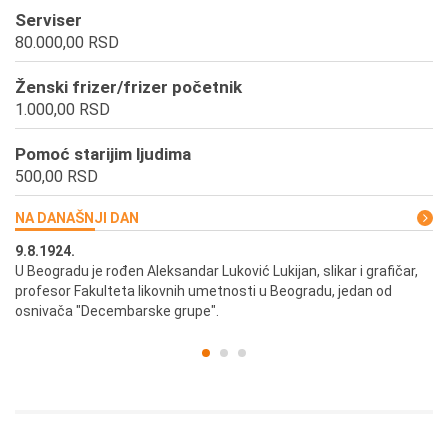
Serviser
80.000,00 RSD
Ženski frizer/frizer početnik
1.000,00 RSD
Pomoć starijim ljudima
500,00 RSD
NA DANAŠNJI DAN
9.8.1924.
9.
U Beogradu je rođen Aleksandar Luković Lukijan, slikar i grafičar,
Pr
profesor Fakulteta likovnih umetnosti u Beogradu, jedan od
a,
osnivača "Decembarske grupe".