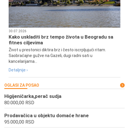
30.07.2026
Kako uskladiti brz tempo života u Beogradu sa
fitnes ciljevima
Život u prestonici diktira brz i često iscrpljujući ritam.
Saobraćajne gužve na Gazeli, dugi radni sati u
kancelarijama...
Detaljnije ›
OGLASI ZA POSAO
Higijeničarka,perač sudja
80.000,00 RSD
Prodavačica u objektu domaće hrane
95.000,00 RSD