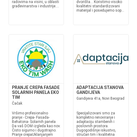
radovima na visini, u oblasti
dvorišta… Koristimo visoko
građevinarstva i industrije....
kvalitetni standardizovani
materijal i posedujemo sop...
PRANJE CREPA FASADE
ADAPTACIJA STANOVA
SOLARNIH PANELA EKO
GANDIJEVA
TIM
Gandijeva 41a, Novi Beograd
Čačak
Vršimo profesionalno
Specijalizovani smo za
pranje:- Crepa- Fasada-
kompletno renoviranje i
Behatona- Solarnih panela
adaptaciju stambenih i
Da vaš DOM izgleda kao nov.
poslovnih prostora.
Čisto sigurno i dugotrajno.
Dugogodišnje iskustvo,
Pranje crepaUklanjanjem
stručan tim i kvalitetna