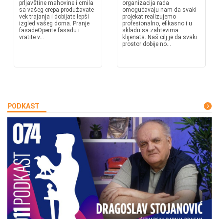
prljavštine mahovine i crnila
organizacija rada
sa vašeg crepa produžavate
omogućavaju nam da svaki
vek trajanja i dobijate lepši
projekat realizujemo
izgled vašeg doma. Pranje
profesionalno, efikasno i u
fasadeOperite fasadu i
skladu sa zahtevima
vratite v...
klijenata. Naš cilj je da svaki
prostor dobije no...
PODKAST