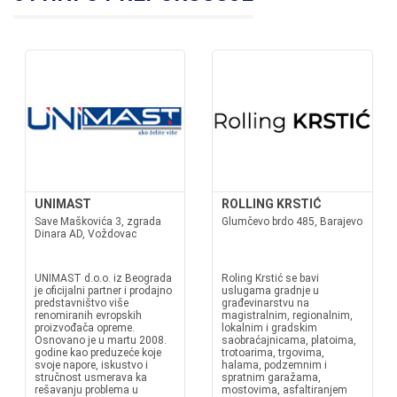
UNIMAST
ROLLING KRSTIĆ
Save Maškovića 3, zgrada
Glumčevo brdo 485, Barajevo
Dinara AD, Voždovac
UNIMAST d.o.o. iz Beograda
Roling Krstić se bavi
je oficijalni partner i prodajno
uslugama gradnje u
predstavništvo više
građevinarstvu na
renomiranih evropskih
magistralnim, regionalnim,
proizvođača opreme.
lokalnim i gradskim
Osnovano je u martu 2008.
saobraćajnicama, platoima,
godine kao preduzeće koje
trotoarima, trgovima,
svoje napore, iskustvo i
halama, podzemnim i
stručnost usmerava ka
spratnim garažama,
rešavanju problema u
mostovima, asfaltiranjem