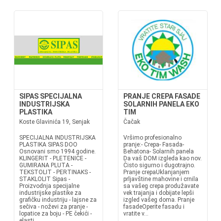
SIPAS SPECIJALNA
PRANJE CREPA FASADE
INDUSTRIJSKA
SOLARNIH PANELA EKO
PLASTIKA
TIM
Koste Glavinića 19, Senjak
Čačak
SPECIJALNA INDUSTRIJSKA
Vršimo profesionalno
PLASTIKA SIPAS DOO
pranje:- Crepa- Fasada-
Osnovani smo 1994 godine.
Behatona- Solarnih panela
KLINGERIT - PLETENICE -
Da vaš DOM izgleda kao nov.
GUMIRANA PLUTA -
Čisto sigurno i dugotrajno.
TEKSTOLIT - PERTINAKS -
Pranje crepaUklanjanjem
STAKLOLIT Sipas -
prljavštine mahovine i crnila
Proizvodnja specijalne
sa vašeg crepa produžavate
industrijske plastike za
vek trajanja i dobijate lepši
grafičku industriju - lajsne za
izgled vašeg doma. Pranje
sečiva - noževi za pranje -
fasadeOperite fasadu i
lopatice za boju - PE čekići -
vratite v...
elasti...