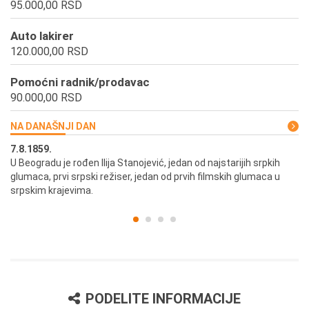
95.000,00 RSD
Auto lakirer
120.000,00 RSD
Pomoćni radnik/prodavac
90.000,00 RSD
NA DANAŠNJI DAN
7.8.1859.
7.
U Beogradu je rođen Ilija Stanojević, jedan od najstarijih srpkih
U 
glumaca, prvi srpski režiser, jedan od prvih filmskih glumaca u
re
srpskim krajevima.
PODELITE INFORMACIJE