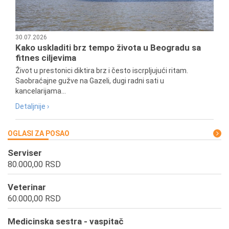
30.07.2026
Kako uskladiti brz tempo života u Beogradu sa
fitnes ciljevima
Život u prestonici diktira brz i često iscrpljujući ritam.
Saobraćajne gužve na Gazeli, dugi radni sati u
kancelarijama...
Detaljnije ›
OGLASI ZA POSAO
Serviser
80.000,00 RSD
Veterinar
60.000,00 RSD
Medicinska sestra - vaspitač