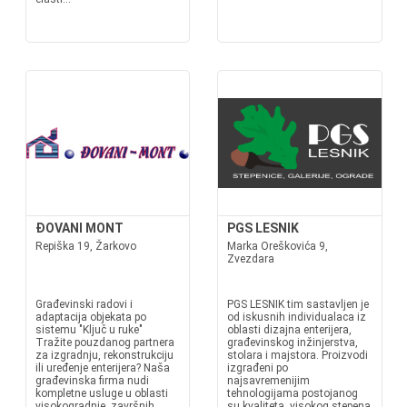
ĐOVANI MONT
PGS LESNIK
Repiška 19, Žarkovo
Marka Oreškovića 9,
Zvezdara
Građevinski radovi i
PGS LESNIK tim sastavljen je
adaptacija objekata po
od iskusnih individualaca iz
sistemu "Ključ u ruke"
oblasti dizajna enterijera,
Tražite pouzdanog partnera
građevinskog inžinjerstva,
za izgradnju, rekonstrukciju
stolara i majstora. Proizvodi
ili uređenje enterijera? Naša
izgrađeni po
građevinska firma nudi
najsavremenijim
kompletne usluge u oblasti
tehnologijama postojanog
visokogradnje, završnih
su kvaliteta, visokog stepena