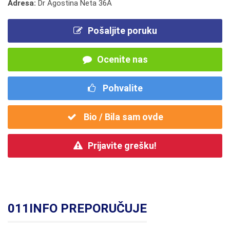
Adresa:
Dr Agostina Neta 36A
Pošaljite poruku
Ocenite nas
Pohvalite
Bio / Bila sam ovde
Prijavite grešku!
011INFO PREPORUČUJE