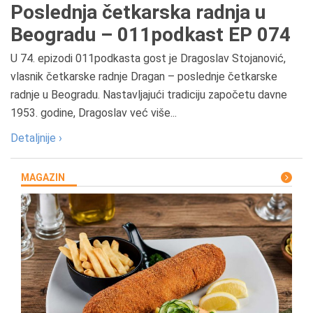
Poslednja četkarska radnja u
Beogradu – 011podkast EP 074
U 74. epizodi 011podkasta gost je Dragoslav Stojanović,
vlasnik četkarske radnje Dragan – poslednje četkarske
radnje u Beogradu. Nastavljajući tradiciju započetu davne
1953. godine, Dragoslav već više...
Detaljnije ›
MAGAZIN