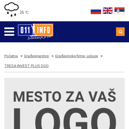
26 ℃
Početna
Građevinarstvo
Građevinske firme, usluge
TRESA INVEST PLUS DOO