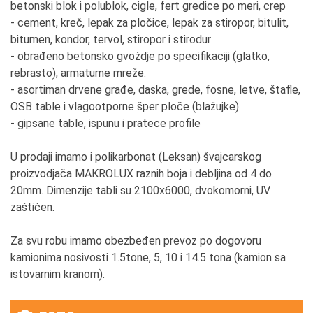
betonski blok i polublok, cigle, fert gredice po meri, crep
- cement, kreč, lepak za pločice, lepak za stiropor, bitulit,
bitumen, kondor, tervol, stiropor i stirodur
- obrađeno betonsko gvoždje po specifikaciji (glatko,
rebrasto), armaturne mreže.
- asortiman drvene građe, daska, grede, fosne, letve, štafle,
OSB table i vlagootporne šper ploče (blažujke)
- gipsane table, ispunu i pratece profile
U prodaji imamo i polikarbonat (Leksan) švajcarskog
proizvodjača MAKROLUX raznih boja i debljina od 4 do
20mm. Dimenzije tabli su 2100x6000, dvokomorni, UV
zaštićen.
Za svu robu imamo obezbeđen prevoz po dogovoru
kamionima nosivosti 1.5tone, 5, 10 i 14.5 tona (kamion sa
istovarnim kranom).