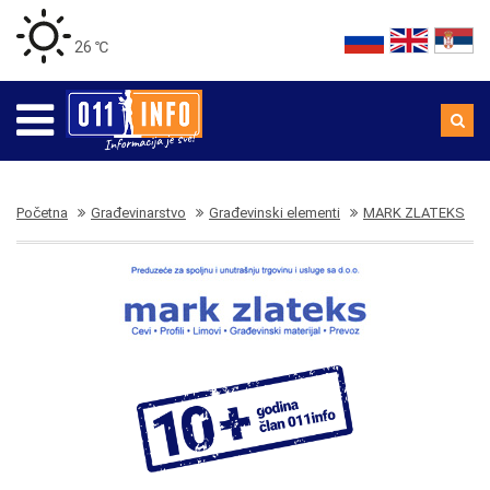
26 ℃
Početna
Građevinarstvo
Građevinski elementi
MARK ZLATEKS