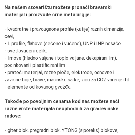
Na našem stovarištu možete pronaći bravarski
materijal i proizvode crne metalurgije:
- kvadratne i pravougaone profile (kutije) raznih dimenzija,
cevi,
- L profile, flahove (sečene i vučene), UNP i INP nosače
- svetlovučeni čelik,
- limove (hladno valjane i toplo valjane, dekapirani lim),
pocinkovani i plastificirani lim
- prateći meterijal, rezne ploče, elektrode, osnovne i
završne boje, brave, mašinske šarke, žicu za CO2 varenje itd
- elemente od kovanog gvožđa
Takođe po povoljnim cenama kod nas možete naći
razne vrste materijala neophodnih za građevinske
radove:
- giter blok, pregradni blok, YTONG (siporeks) blokove,