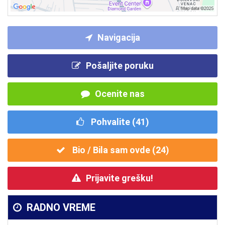
Navigacija
Pošaljite poruku
Ocenite nas
Pohvalite (
41
)
Bio / Bila sam ovde (
24
)
Prijavite grešku!
RADNO VREME