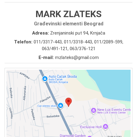
MARK ZLATEKS
Građevinski elementi Beograd
Adresa:
Zrenjaninski put 94, Krnjača
Telefon:
011/3317-443
,
011/3318-443
,
011/2089-599
,
063/491-121
,
063/376-121
E-mail:
mzlateks@gmail.com