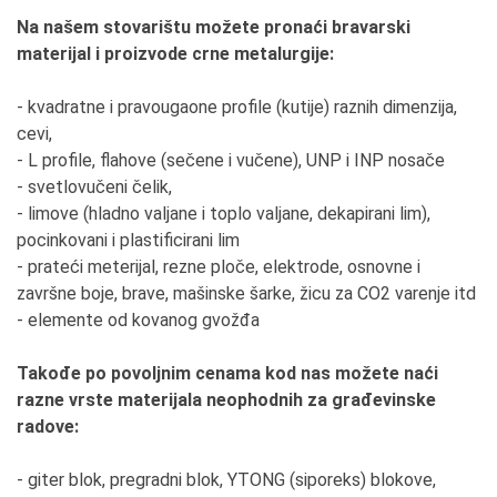
Na našem stovarištu možete pronaći bravarski
materijal i proizvode crne metalurgije:
- kvadratne i pravougaone profile (kutije) raznih dimenzija,
cevi,
- L profile, flahove (sečene i vučene), UNP i INP nosače
- svetlovučeni čelik,
- limove (hladno valjane i toplo valjane, dekapirani lim),
pocinkovani i plastificirani lim
- prateći meterijal, rezne ploče, elektrode, osnovne i
završne boje, brave, mašinske šarke, žicu za CO2 varenje itd
- elemente od kovanog gvožđa
Takođe po povoljnim cenama kod nas možete naći
razne vrste materijala neophodnih za građevinske
radove:
- giter blok, pregradni blok, YTONG (siporeks) blokove,