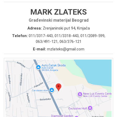
MARK ZLATEKS
Građevinski materijal Beograd
Adresa:
Zrenjaninski put 94, Krnjača
Telefon:
011/3317-443
,
011/3318-443
,
011/2089-599
,
063/491-121
,
063/376-121
E-mail:
mzlateks@gmail.com