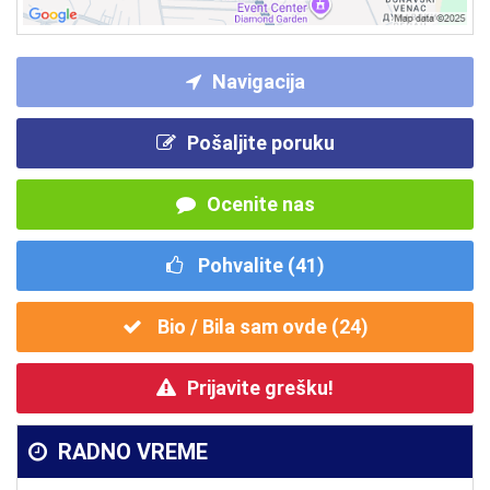
Navigacija
Pošaljite poruku
Ocenite nas
Pohvalite (
41
)
Bio / Bila sam ovde (
24
)
Prijavite grešku!
RADNO VREME