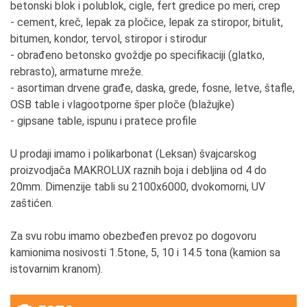
betonski blok i polublok, cigle, fert gredice po meri, crep
- cement, kreč, lepak za pločice, lepak za stiropor, bitulit,
bitumen, kondor, tervol, stiropor i stirodur
- obrađeno betonsko gvoždje po specifikaciji (glatko,
rebrasto), armaturne mreže.
- asortiman drvene građe, daska, grede, fosne, letve, štafle,
OSB table i vlagootporne šper ploče (blažujke)
- gipsane table, ispunu i pratece profile
U prodaji imamo i polikarbonat (Leksan) švajcarskog
proizvodjača MAKROLUX raznih boja i debljina od 4 do
20mm. Dimenzije tabli su 2100x6000, dvokomorni, UV
zaštićen.
Za svu robu imamo obezbeđen prevoz po dogovoru
kamionima nosivosti 1.5tone, 5, 10 i 14.5 tona (kamion sa
istovarnim kranom).