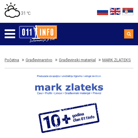
31 ℃
Početna
Građevinarstvo
Građevinski materijal
MARK ZLATEKS