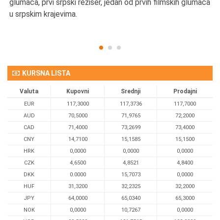
u
glumaca, prvi srpski režiser, jedan od prvih filmskih glumaca
u srpskim krajevima.
KURSNA LISTA
Valuta
Kupovni
Srednji
Prodajni
EUR
117,3000
117,3736
117,7000
AUD
70,5000
71,9765
72,2000
CAD
71,4000
73,2699
73,4000
CNY
14,7100
15,1585
15,1500
HRK
0,0000
0,0000
0,0000
CZK
4,6500
4,8521
4,8400
DKK
0.0000
15,7073
0,0000
HUF
31,3200
32,2325
32,2000
JPY
64,0000
65,0340
65,3000
NOK
0,0000
10,7267
0,0000