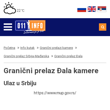
22 ℃
Početna
Info kutak
Granični prelazi kamere
Granični prelaz Srbija-Mađarska
Granični prelaz Đala
Granični prelaz Đala kamere
Ulaz u Srbiju
https://www.mup.gov.rs/