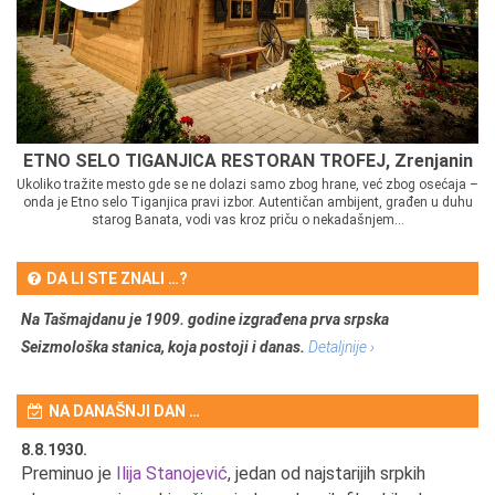
ETNO SELO TIGANJICA RESTORAN TROFEJ, Zrenjanin
Ukoliko tražite mesto gde se ne dolazi samo zbog hrane, već zbog osećaja –
onda je Etno selo Tiganjica pravi izbor. Autentičan ambijent, građen u duhu
starog Banata, vodi vas kroz priču o nekadašnjem...
DA LI STE ZNALI …?
Na Tašmajdanu je 1909. godine izgrađena prva srpska
Seizmološka stanica, koja postoji i danas.
Detaljnije ›
NA DANAŠNJI DAN …
8.8.1930.
8.
Preminuo je
Ilija Stanojević
, jedan od najstarijih srpkih
U 