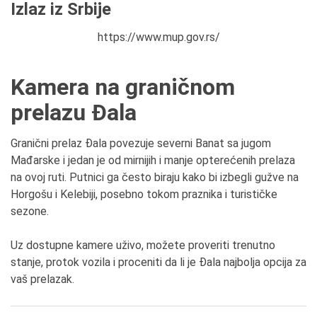
Izlaz iz Srbije
https://www.mup.gov.rs/
Kamera na graničnom
prelazu Đala
Granični prelaz Đala povezuje severni Banat sa jugom
Mađarske i jedan je od mirnijih i manje opterećenih prelaza
na ovoj ruti. Putnici ga često biraju kako bi izbegli gužve na
Horgošu i Kelebiji, posebno tokom praznika i turističke
sezone.
Uz dostupne kamere uživo, možete proveriti trenutno
stanje, protok vozila i proceniti da li je Đala najbolja opcija za
vaš prelazak.