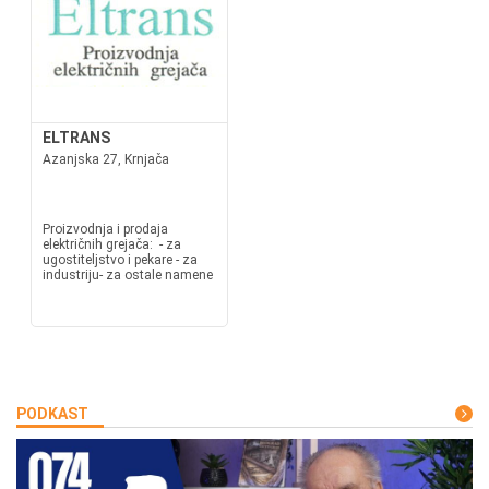
ELTRANS
Azanjska 27, Krnjača
Proizvodnja i prodaja
električnih grejača: - za
ugostiteljstvo i pekare - za
industriju- za ostale namene
PODKAST