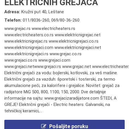
ELEKTRIČNIH GREJAČA
Adresa:
Kružni put 40, Leštane
Telefon:
011/8036-260
,
069/80-36-260
www.grejac.rs www.electricheaters.rs
www.electricheaters.co.rs www.elektricnigrejac.net
www.elektricnigrejac.rs www.elektricnigrejaci.co.rs
www.elektricnigrejaci.com www.elektricnigrejaci.net
www.elektricnigrejaci.rs www.grejac.co.rs
www.grejaci.co.rs www.grejaci.com
www.grejaci.netwww.grejaci.rs www.grejac.net www.electricheater
Električni grejači za vodu: bojlerski, kotlovski, za veš mašine.
Električni grejači za vazduh: šporetski i tosterski, za termo
akumulacione peći, za kalorifere i grejalice. Novitet: grejač za
radijatore MiG 500, 800, 1100, 150, 2000. Dve detaljnije
informacije na sajtu: www.grejacizaradijatore.com ŠTEDI, A
GREJE! Električni grejači - Electric heaters: Galvanski, na
tehničkoj keramici,...
Pošaljite poruku