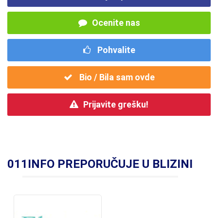
Ocenite nas
Pohvalite
Bio / Bila sam ovde
Prijavite grešku!
011INFO PREPORUČUJE U BLIZINI