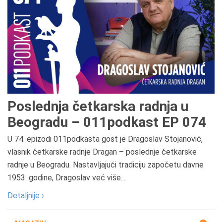
Poslednja četkarska radnja u
Beogradu – 011podkast EP 074
U 74. epizodi 011podkasta gost je Dragoslav Stojanović,
vlasnik četkarske radnje Dragan – poslednje četkarske
radnje u Beogradu. Nastavljajući tradiciju započetu davne
1953. godine, Dragoslav već više...
Detaljnije ›