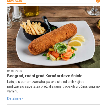
MAGAZIN
05.08.2026
Beograd, rodni grad Karađorđeve šnicle
Leto je u punom zamahu, pa ako ste od onih koji se
pridržavaju saveta za preživljavanje tropskih vrućina, sigurno
vam ni...
Detaljnije ›