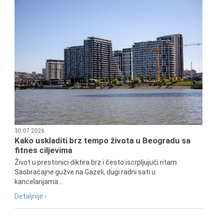
30.07.2026
Kako uskladiti brz tempo života u Beogradu sa
fitnes ciljevima
Život u prestonici diktira brz i često iscrpljujući ritam.
Saobraćajne gužve na Gazeli, dugi radni sati u
kancelarijama...
Detaljnije ›