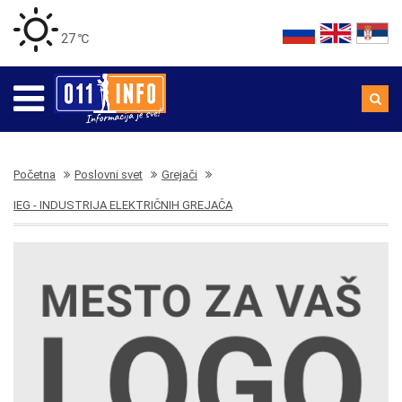
27 ℃
Početna
Poslovni svet
Grejači
IEG - INDUSTRIJA ELEKTRIČNIH GREJAČA