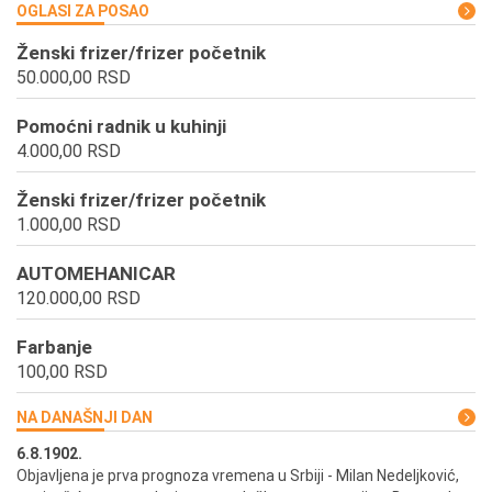
OGLASI ZA POSAO
Ženski frizer/frizer početnik
50.000,00 RSD
Pomoćni radnik u kuhinji
4.000,00 RSD
Ženski frizer/frizer početnik
1.000,00 RSD
AUTOMEHANICAR
120.000,00 RSD
Farbanje
100,00 RSD
NA DANAŠNJI DAN
6.8.1902.
6.
ik
Objavljena je prva prognoza vremena u Srbiji - Milan Nedeljković,
Od