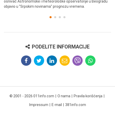
osnivač Astronomske i meteorološke opservatorije u Beogradu
Be
objavio u "Srpskim novinama" prognozu vremena.
PODELITE INFORMACIJE
© 2001 - 2026 011info.com
O nama
Pravila korišćenja
Impressum
E-mail
381info.com