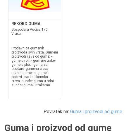
REKORD GUMA
Gospodara Vučića 170,
Vračar
Prodavnica gumenih
proizvoda svih vrsta. Gumeni
proizvodi i sve od gume: -
gume u rolni- gumene trake-
gume u ploči- guma za
obućare- gumena creva
raznih namena- gumeni
podovi- pvc i silikonska
creva- sunđer guma u rolni-
sunđer guma u trakama
Povratak na:
Guma i proizvodi od gume
Guma i proizvod od gume