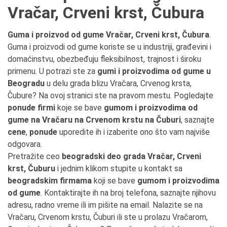
Vračar, Crveni krst, Čubura
Guma i proizvod od gume Vračar, Crveni krst, Čubura
.
Guma i proizvodi od gume koriste se u industriji, građevini i
domaćinstvu, obezbeđuju fleksibilnost, trajnost i široku
primenu. U potrazi ste za
gumi i proizvodima od gume u
Beogradu
u delu grada blizu Vračara, Crvenog krsta,
Čubure? Na ovoj stranici ste na pravom mestu. Pogledajte
ponude firmi
koje se bave
gumom i proizvodima od
gume na Vračaru na Crvenom krstu na Čuburi
, saznajte
cene
,
ponude
uporedite ih i izaberite ono što vam najviše
odgovara.
Pretražite ceo
beogradski deo grada Vračar, Crveni
krst, Čuburu
i jednim klikom stupite u kontakt sa
beogradskim firmama
koji se bave
gumom i proizvodima
od gume
. Kontaktirajte ih na broj telefona, saznajte njihovu
adresu, radno vreme ili im pišite na email. Nalazite se na
Vračaru, Crvenom krstu, Čuburi ili ste u prolazu Vračarom,