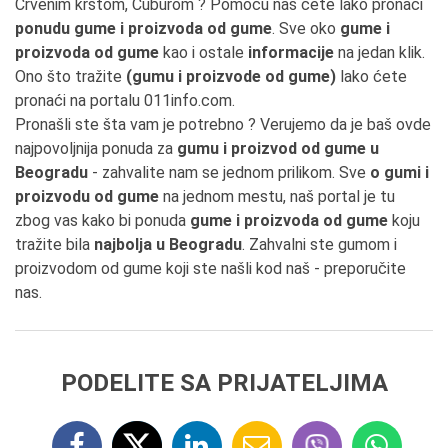
Crvenim krstom, Čuburom ? Pomoću nas ćete lako pronaći
ponudu gume i proizvoda od gume
. Sve oko
gume i
proizvoda od gume
kao i ostale
informacije
na jedan klik.
Ono što tražite
(gumu i proizvode od gume)
lako ćete
pronaći na portalu 011info.com.
Pronašli ste šta vam je potrebno ? Verujemo da je baš ovde
najpovoljnija ponuda za
gumu i proizvod od gume u
Beogradu
- zahvalite nam se jednom prilikom. Sve
o gumi i
proizvodu od gume
na jednom mestu, naš portal je tu
zbog vas kako bi ponuda
gume i proizvoda od gume
koju
tražite bila
najbolja u Beogradu
. Zahvalni ste gumom i
proizvodom od gume koji ste našli kod naš - preporučite
nas.
PODELITE SA PRIJATELJIMA