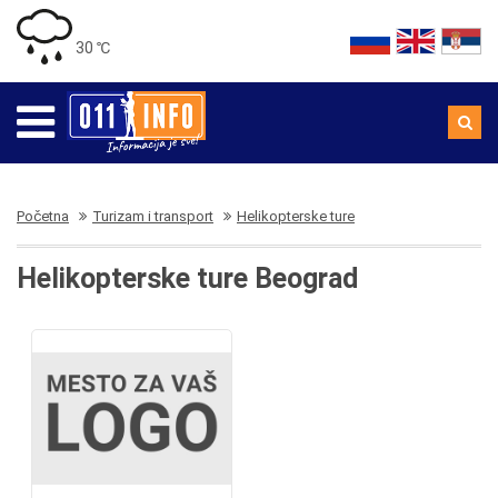
30 ℃
Početna
Turizam i transport
Helikopterske ture
Helikopterske ture Beograd