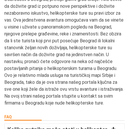
da doživite grad iz potpuno nove perspektive i doživite
nezaboravno iskustvo, helikopterske ture su pravi izbor za
vas. Ova jedinstvena avantura omogućava vam da se vinete
u visine i uživate u panoramskom pogledu na Beograd,
njegove prelepe građevine, reke i znamenitosti. Bez obzira
da li ste turista koji prvi put posećuje Beograd ili lokalni
stanovnik željan novih doživljaja, helikopterske ture su
savršen način da doživite grad na jedinstven način. U
nastavku, pronaći ćete odgovore na neka od najčešće
postavljanih pitanja o helikopterskim turama u Beogradu.
Ovo je relativno mlada usluga na turističkoj mapi Srbije i
Beograda, tako da je ova strana našeg portala ključna za
sve one koji žele da istraže ovu vrstu avanture i istraživanja.
Na ovoj strani našeg portala stupite u kontakt sa svim
firmama u Beogradu koje nude helikopterske ture.
FAQ