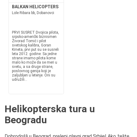
BALKAN HELICOPTERS
Lole Ribara bb, Dobanovci
PRVI SUSRET Dvojica pilota,
srpsko-američki biznismen
Živorad Tomić i pilot
svetskog kalibra, Goran
Krneta, prvi put su se susreli
leta 2012. godine. Sa jedne
strane imamo pilota kome
malo ko može da se meri u
svetu, a sa druge strane,
poslovnog genija koji je
zaljubljen u letenje. Oni su
udružili...
Helikopterska tura u
Beogradu
Dobrodošli u Beograd, prelepi glavni grad Srbije! Ako želite