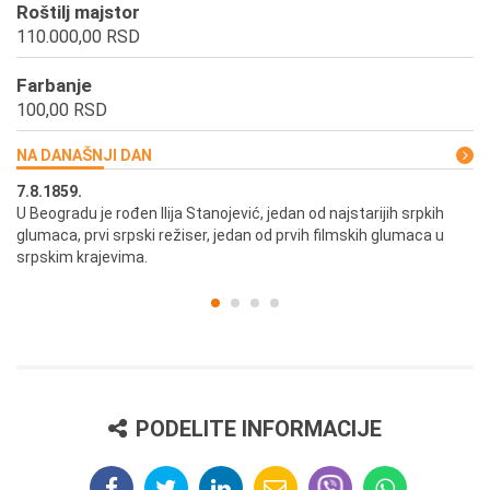
Roštilj majstor
110.000,00 RSD
Farbanje
100,00 RSD
NA DANAŠNJI DAN
7.8.1859.
7.
U Beogradu je rođen Ilija Stanojević, jedan od najstarijih srpkih
U 
glumaca, prvi srpski režiser, jedan od prvih filmskih glumaca u
re
srpskim krajevima.
PODELITE INFORMACIJE