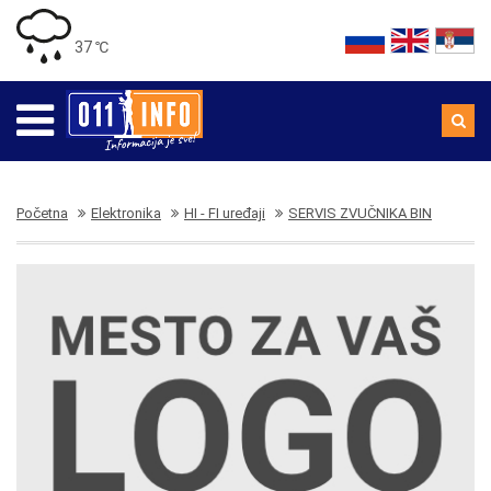
37 ℃
Početna
Elektronika
HI - FI uređaji
SERVIS ZVUČNIKA BIN