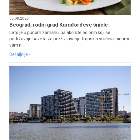
05.08.2026
Beograd, rodni grad Karađorđeve šnicle
Leto je u punom zamahu, pa ako ste od onih koji se
pridržavaju saveta za preživljavanje tropskih vrućina, sigurno
vam ni...
Detaljnije ›