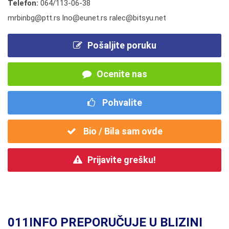
Telefon:
064/113-06-38
mrbinbg@ptt.rs lno@eunet.rs ralec@bitsyu.net
Pošaljite poruku
Ocenite nas
Pohvalite
Bio / Bila sam ovde
Prijavite grešku!
011INFO PREPORUČUJE U BLIZINI