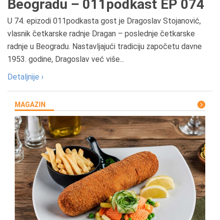
Beogradu – 011podkast EP 074
U 74. epizodi 011podkasta gost je Dragoslav Stojanović,
vlasnik četkarske radnje Dragan – poslednje četkarske
radnje u Beogradu. Nastavljajući tradiciju započetu davne
1953. godine, Dragoslav već više...
Detaljnije ›
MAGAZIN