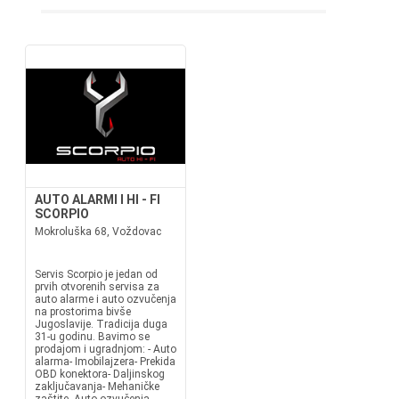
AUTO ALARMI I HI - FI
SCORPIO
Mokroluška 68, Voždovac
Servis Scorpio je jedan od
prvih otvorenih servisa za
auto alarme i auto ozvučenja
na prostorima bivše
Jugoslavije. Tradicija duga
31-u godinu. Bavimo se
prodajom i ugradnjom: - Auto
alarma- Imobilajzera- Prekida
OBD konektora- Daljinskog
zaključavanja- Mehaničke