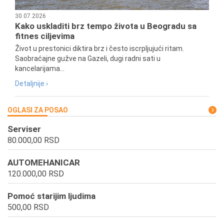
30.07.2026
Kako uskladiti brz tempo života u Beogradu sa
fitnes ciljevima
Život u prestonici diktira brz i često iscrpljujući ritam.
Saobraćajne gužve na Gazeli, dugi radni sati u
kancelarijama...
Detaljnije ›
OGLASI ZA POSAO
Serviser
80.000,00 RSD
AUTOMEHANICAR
120.000,00 RSD
Pomoć starijim ljudima
500,00 RSD