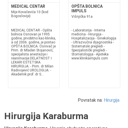
MEDICAL CENTAR
OPŠTA BOLNICA
IMPULS
Mije Kovačevića 10 (kod
Bogoslovije)
Višnjička 91a
MEDICAL CENTAR - Opšta
- Laboratorija - Interna
bolnica Osnovan je 1995.
medicina - Hirurgija -
godine, prvobitno kao klinika,
Hospitalizacija - Ginekologija
a od 2006. godine, je postao
- Ultrazvučna dijagnostika -
OPŠTA BOLNICA. Osnivač je
Sistematski pregledi -
Prim. dr Mladen Stojanović,
Specijalistički pregledi -
specijalista anestezije i
Stomatologija - Apoteka
reanimacije.DELATNOST I
www.klinikaimpuls.com
LEKARI ESTETSKA
HIRURGIJA: - Prim. dr Milan
Radivojević UROLOGIJA: -
Akademik prof. dr S...
Povratak na:
Hirurgija
Hirurgija Karaburma