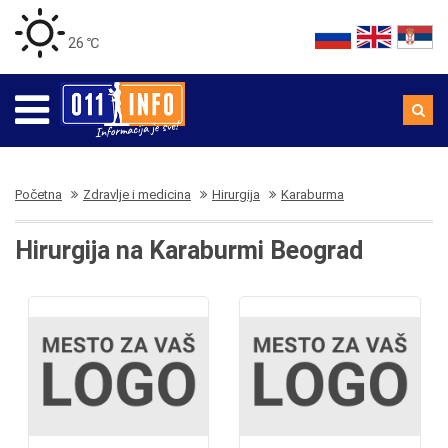
26 ℃
Početna
Zdravlje i medicina
Hirurgija
Karaburma
Hirurgija na Karaburmi Beograd