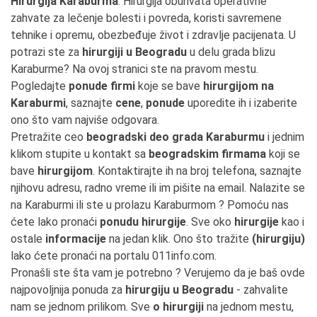
Hirurgija Karaburma
. Hirurgija obuhvata operativne
zahvate za lečenje bolesti i povreda, koristi savremene
tehnike i opremu, obezbeđuje život i zdravlje pacijenata. U
potrazi ste za
hirurgiji u Beogradu
u delu grada blizu
Karaburme? Na ovoj stranici ste na pravom mestu.
Pogledajte
ponude firmi
koje se bave
hirurgijom na
Karaburmi
, saznajte
cene
,
ponude
uporedite ih i izaberite
ono što vam najviše odgovara.
Pretražite ceo
beogradski deo grada Karaburmu
i jednim
klikom stupite u kontakt sa
beogradskim firmama
koji se
bave
hirurgijom
. Kontaktirajte ih na broj telefona, saznajte
njihovu adresu, radno vreme ili im pišite na email. Nalazite se
na Karaburmi ili ste u prolazu Karaburmom ? Pomoću nas
ćete lako pronaći
ponudu hirurgije
. Sve oko
hirurgije
kao i
ostale
informacije
na jedan klik. Ono što tražite
(hirurgiju)
lako ćete pronaći na portalu 011info.com.
Pronašli ste šta vam je potrebno ? Verujemo da je baš ovde
najpovoljnija ponuda za
hirurgiju u Beogradu
- zahvalite
nam se jednom prilikom. Sve
o hirurgiji
na jednom mestu,