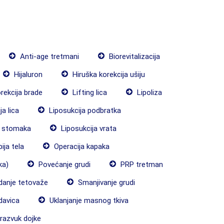
Anti-age tretmani
Biorevitalizacija
Hijaluron
Hiruška korekcija ušiju
rekcija brade
Lifting lica
Lipoliza
a lica
Liposukcija podbratka
a stomaka
Liposukcija vrata
ja tela
Operacija kapaka
ka)
Povećanje grudi
PRP tretman
danje tetovaže
Smanjivanje grudi
davica
Uklanjanje masnog tkiva
razvuk dojke