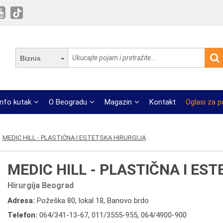
Biznis
Info kutak
O Beogradu
Magazin
Kontakt
Oglasi za 
MEDIC HILL - PLASTIČNA I ESTETSKA HIRURGIJA
MEDIC HILL - PLASTIČNA I ES
Hirurgija Beograd
Adresa:
Požeška 80, lokal 18, Banovo brdo
Telefon:
064/341-13-67
,
011/3555-955
,
064/4900-900