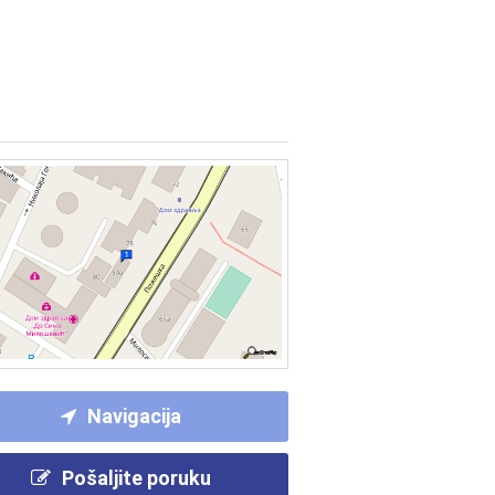
Navigacija
Pošaljite poruku