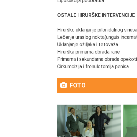
Liposukcija podbratka
OSTALE HIRURŠKE INTERVENCIJE
Hirurško uklanjanje pilonidalnog sinusa
Lečenje uraslog nokta(unguis incarna
Uklanjanje ožiljaka i tetovaža
Hirurška primarna obrada rane
Primarna i sekundarna obrada opekot
Cirkumcizija i frenulotomija penisa
FOTO