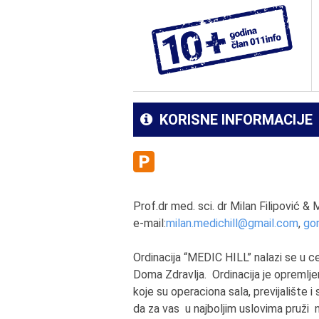
KORISNE INFORMACIJE
Prof.dr med. sci. dr Milan Filipović &
e-mail:
milan.medichill@gmail.com
,
go
Ordinacija “MEDIC HILL” nalazi se u 
Doma Zdravlja. Ordinacija je opreml
koje su operaciona sala, previjalište 
da za vas u najboljim uslovima pruži n