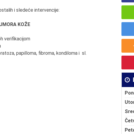
ostalih i sledeće intervencije:
 TUMORA KOŽE
h verifikacijom
m
ratoza, papilloma, fibroma, kondiloma i sl.
Pon
Uto
Sre
Čet
Pet