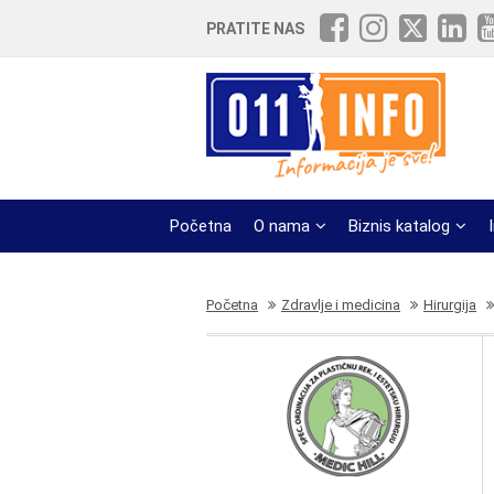
PRATITE NAS
Početna
O nama
Biznis katalog
Početna
Zdravlje i medicina
Hirurgija