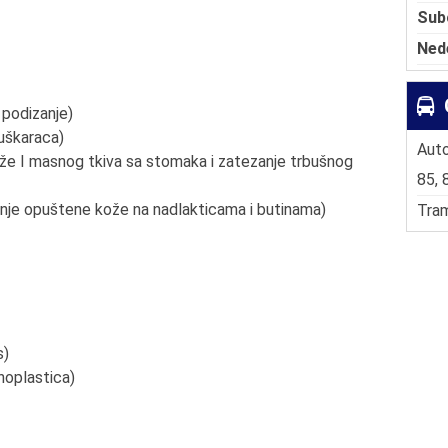
Sub
Ned
 podizanje)
uškaraca)
Auto
ože I masnog tkiva sa stomaka i zatezanje trbušnog
85, 
ezanje opuštene kože na nadlakticama i butinama)
Tram
s)
noplastica)