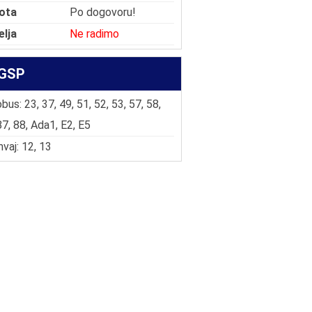
ota
Po dogovoru!
elja
Ne radimo
GSP
bus: 23, 37, 49, 51, 52, 53, 57, 58,
87, 88, Ada1, E2, E5
vaj: 12, 13