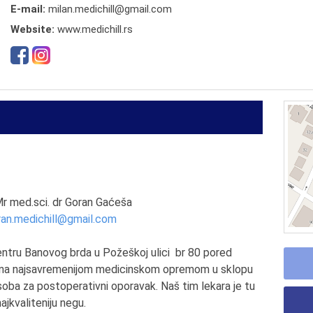
E-mail:
milan.medichill@gmail.com
Website:
www.medichill.rs
 Mr med.sci. dr Goran Gaćeša
ran.medichill@gmail.com
centru Banovog brda u Požeškoj ulici br 80 pored
jena najsavremenijom medicinskom opremom u sklopu
i soba za postoperativni oporavak. Naš tim lekara je tu
ajkvaliteniju negu.