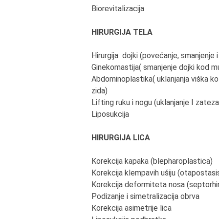
Biorevitalizacija
HIRURGIJA TELA
Hirurgija dojki (povećanje, smanjenje i
Ginekomastija( smanjenje dojki kod m
Abdominoplastika( uklanjanja viška k
zida)
Lifting ruku i nogu (uklanjanje I zat
Liposukcija
HIRURGIJA LICA
Korekcija kapaka (blepharoplastica)
Korekcija klempavih ušiju (otapostasi
Korekcija deformiteta nosa (septorhi
Podizanje i simetralizacija obrva
Korekcija asimetrije lica