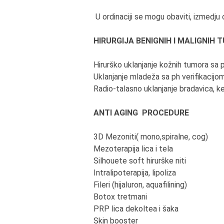
U ordinaciji se mogu obaviti, izmedju 
HIRURGIJA BENIGNIH I MALIGNIH
Hirurško uklanjanje kožnih tumora sa p
Uklanjanje mladeža sa ph verifikacijo
Radio-talasno uklanjanje bradavica, ke
ANTI AGING PROCEDURE
3D Mezoniti( mono,spiralne, cog)
Mezoterapija lica i tela
Silhouete soft hirurške niti
Intralipoterapija, lipoliza
Fileri (hijaluron, aquafilining)
Botox tretmani
PRP lica dekoltea i šaka
Skin booster