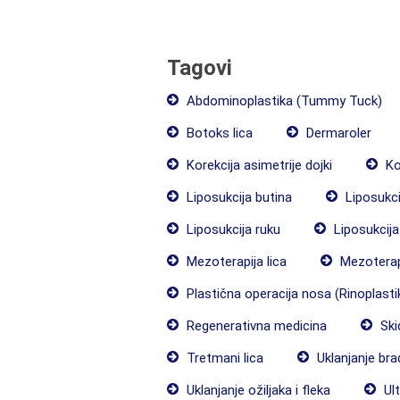
Tagovi
Abdominoplastika (Tummy Tuck)
Botoks lica
Dermaroler
Korekcija asimetrije dojki
Ko
Liposukcija butina
Liposukcij
Liposukcija ruku
Liposukcij
Mezoterapija lica
Mezoterapi
Plastična operacija nosa (Rinoplasti
Regenerativna medicina
Ski
Tretmani lica
Uklanjanje bra
Uklanjanje ožiljaka i fleka
Ult