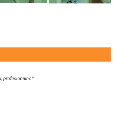
, profesionalno!
”