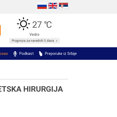
27 ℃
Vedro
Prognoza za narednih 5 dana
posao
Podkast
Preporuke iz Srbije
TETSKA HIRURGIJA