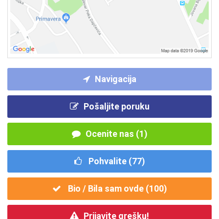
Navigacija
Pošaljite poruku
Ocenite nas (1)
Pohvalite (
77
)
Bio / Bila sam ovde (
100
)
Prijavite grešku!