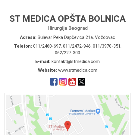
ST MEDICA OPŠTA BOLNICA
Hirurgija Beograd
Adresa:
Bulevar Peka Dapčevića 21a, Voždovac
Telefon:
011/2460-697
,
011/2472-946
,
011/3970-351
,
062/227-300
E-mail:
kontakt@stmedica.com
Website:
www.stmedica.com