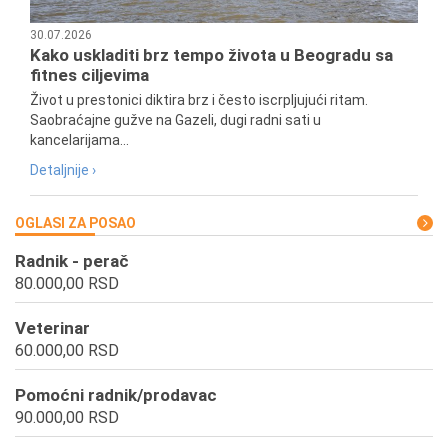
30.07.2026
Kako uskladiti brz tempo života u Beogradu sa
fitnes ciljevima
Život u prestonici diktira brz i često iscrpljujući ritam.
Saobraćajne gužve na Gazeli, dugi radni sati u
kancelarijama...
Detaljnije ›
OGLASI ZA POSAO
Radnik - perač
80.000,00 RSD
Veterinar
60.000,00 RSD
Pomoćni radnik/prodavac
90.000,00 RSD