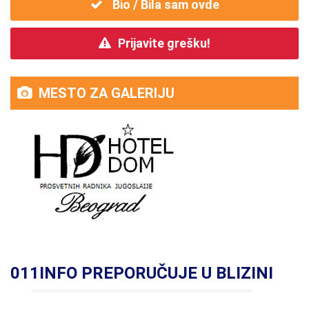
Bio / Bila sam ovde
Prijavite grešku!
MESTO ZA GALERIJU
011INFO PREPORUČUJE U BLIZINI