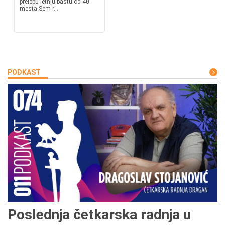
prelepu letnju bastu od 40
mesta.Sem r...
PODKAST
Poslednja četkarska radnja u