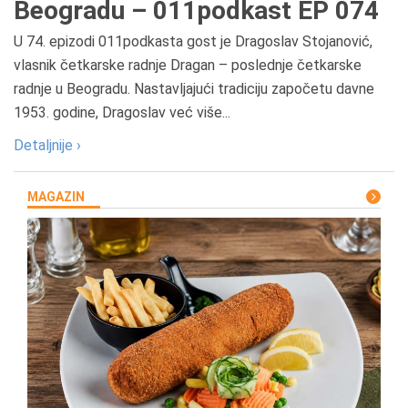
Beogradu – 011podkast EP 074
U 74. epizodi 011podkasta gost je Dragoslav Stojanović,
vlasnik četkarske radnje Dragan – poslednje četkarske
radnje u Beogradu. Nastavljajući tradiciju započetu davne
1953. godine, Dragoslav već više...
Detaljnije ›
MAGAZIN