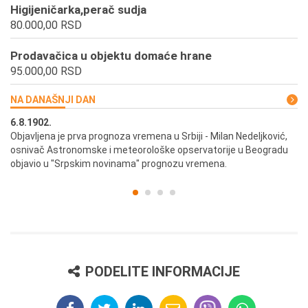
Higijeničarka,perač sudja
80.000,00 RSD
Prodavačica u objektu domaće hrane
95.000,00 RSD
NA DANAŠNJI DAN
6.8.1902.
6.
ik
Objavljena je prva prognoza vremena u Srbiji - Milan Nedeljković,
Od
osnivač Astronomske i meteorološke opservatorije u Beogradu
Be
objavio u "Srpskim novinama" prognozu vremena.
PODELITE INFORMACIJE