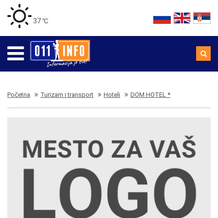
37 ℃
Početna
Turizam i transport
Hoteli
DOM HOTEL *