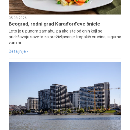
05.08.2026
Beograd, rodni grad Karađorđeve šnicle
Leto je u punom zamahu, pa ako ste od onih koji se
pridržavaju saveta za preživljavanje tropskih vrućina, sigurno
vam ni...
Detaljnije ›