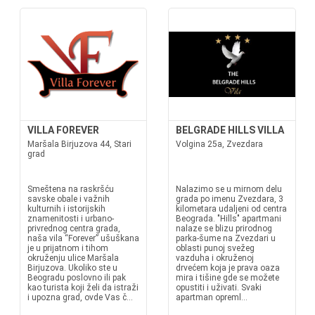
VILLA FOREVER
BELGRADE HILLS VILLA
Maršala Birjuzova 44, Stari
Volgina 25a, Zvezdara
grad
Smeštena na raskršću
Nalazimo se u mirnom delu
savske obale i važnih
grada po imenu Zvezdara, 3
kulturnih i istorijskih
kilometara udaljeni od centra
znamenitosti i urbano-
Beograda. "Hills" apartmani
privrednog centra grada,
nalaze se blizu prirodnog
naša vila “Forever” ušuškana
parka-šume na Zvezdari u
je u prijatnom i tihom
oblasti punoj svežeg
okruženju ulice Maršala
vazduha i okruženoj
Birjuzova. Ukoliko ste u
drvećem koja je prava oaza
Beogradu poslovno ili pak
mira i tišine gde se možete
kao turista koji želi da istraži
opustiti i uživati. Svaki
i upozna grad, ovde Vas č...
apartman opreml...