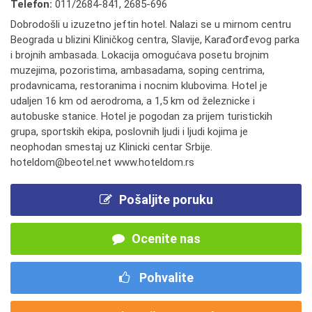
Telefon:
011/2684-841
,
2685-696
Dobrodošli u izuzetno jeftin hotel. Nalazi se u mirnom centru
Beograda u blizini Kliničkog centra, Slavije, Karađorđevog parka
i brojnih ambasada. Lokacija omogućava posetu brojnim
muzejima, pozoristima, ambasadama, soping centrima,
prodavnicama, restoranima i nocnim klubovima. Hotel je
udaljen 16 km od aerodroma, a 1,5 km od železnicke i
autobuske stanice. Hotel je pogodan za prijem turistickih
grupa, sportskih ekipa, poslovnih ljudi i ljudi kojima je
neophodan smestaj uz Klinicki centar Srbije.
hoteldom@beotel.net www.hoteldom.rs
Pošaljite poruku
Ocenite nas
Pohvalite