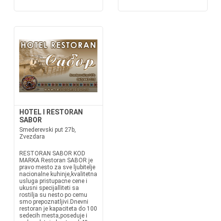
HOTEL I RESTORAN
SABOR
Smederevski put 27b,
Zvezdara
RESTORAN SABOR KOD
MARKA Restoran SABOR je
pravo mesto za sve ljubitelje
nacionalne kuhinje,kvalitetna
usluga pristupacne cene i
ukusni specijalliteti sa
rostilja su nesto po cemu
smo prepoznatljivi.Dnevni
restoran je kapaciteta do 100
sedecih mesta,poseduje i