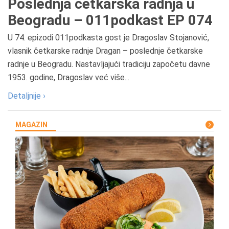
Poslednja četkarska radnja u
Beogradu – 011podkast EP 074
U 74. epizodi 011podkasta gost je Dragoslav Stojanović,
vlasnik četkarske radnje Dragan – poslednje četkarske
radnje u Beogradu. Nastavljajući tradiciju započetu davne
1953. godine, Dragoslav već više...
Detaljnije ›
MAGAZIN