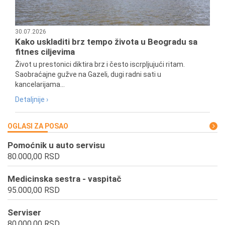
30.07.2026
Kako uskladiti brz tempo života u Beogradu sa
fitnes ciljevima
Život u prestonici diktira brz i često iscrpljujući ritam.
Saobraćajne gužve na Gazeli, dugi radni sati u
kancelarijama...
Detaljnije ›
OGLASI ZA POSAO
Pomoćnik u auto servisu
80.000,00 RSD
Medicinska sestra - vaspitač
95.000,00 RSD
Serviser
80.000,00 RSD