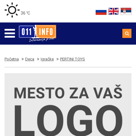
36 ℃
Početna
Deca
Igračke
PERTINI TOYS