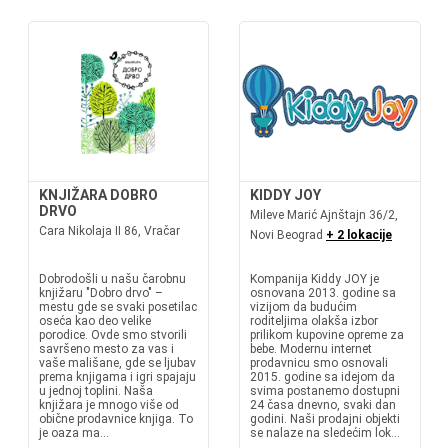
KNJIŽARA DOBRO
KIDDY JOY
DRVO
Mileve Marić Ajnštajn 36/2,
Cara Nikolaja II 86, Vračar
Novi Beograd
+ 2 lokacije
Dobrodošli u našu čarobnu
Kompanija Kiddy JOY je
knjižaru "Dobro drvo" –
osnovana 2013. godine sa
mestu gde se svaki posetilac
vizijom da budućim
oseća kao deo velike
roditeljima olakša izbor
porodice. Ovde smo stvorili
prilikom kupovine opreme za
savršeno mesto za vas i
bebe. Modernu internet
vaše mališane, gde se ljubav
prodavnicu smo osnovali
prema knjigama i igri spajaju
2015. godine sa idejom da
u jednoj toplini. Naša
svima postanemo dostupni
knjižara je mnogo više od
24 časa dnevno, svaki dan
obične prodavnice knjiga. To
godini. Naši prodajni objekti
je oaza ma...
se nalaze na sledećim lok...