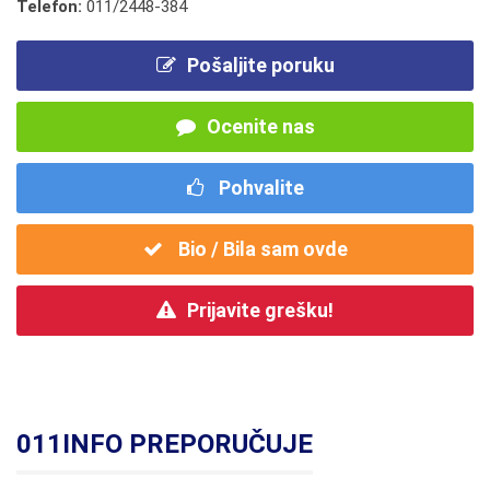
Telefon:
011/2448-384
Pošaljite poruku
Ocenite nas
Pohvalite
Bio / Bila sam ovde
Prijavite grešku!
011INFO PREPORUČUJE