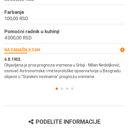
Farbanje
100,00 RSD
Pomoćni radnik u kuhinji
4.000,00 RSD
NA DANAŠNJI DAN
6.8.1902.
6.
ik
Objavljena je prva prognoza vremena u Srbiji - Milan Nedeljković,
Od
osnivač Astronomske i meteorološke opservatorije u Beogradu
Be
objavio u "Srpskim novinama" prognozu vremena.
PODELITE INFORMACIJE