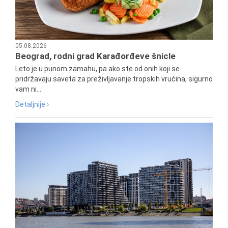
05.08.2026
Beograd, rodni grad Karađorđeve šnicle
Leto je u punom zamahu, pa ako ste od onih koji se
pridržavaju saveta za preživljavanje tropskih vrućina, sigurno
vam ni...
Detaljnije ›