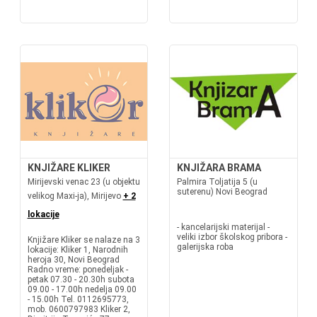
KNJIŽARE KLIKER
KNJIŽARA BRAMA
Mirijevski venac 23 (u objektu
Palmira Toljatija 5 (u
suterenu) Novi Beograd
velikog Maxi-ja), Mirijevo
+ 2
lokacije
- kancelarijski materijal -
veliki izbor školskog pribora -
Knjižare Kliker se nalaze na 3
galerijska roba
lokacije: Kliker 1, Narodnih
heroja 30, Novi Beograd
Radno vreme: ponedeljak -
petak 07.30 - 20.30h subota
09.00 - 17.00h nedelja 09.00
- 15.00h Tel. 0112695773,
mob. 0600797983 Kliker 2,