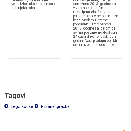
veliki izbor školskog pribora -
osnovana 2013. godine sa
galerijska roba
vizijom da budućim
roditeljima olakša izbor
prilikom kupovine opreme za
bebe. Modernu internet
prodavnicu smo osnovali
2015. godine sa idejom da
svima postanemo dostupni
24 časa dnevno, svaki dan
godini. Naši prodajni objekti
se nalaze na sledećim lok...
Tagovi
Lego kocke
Plišane igračke