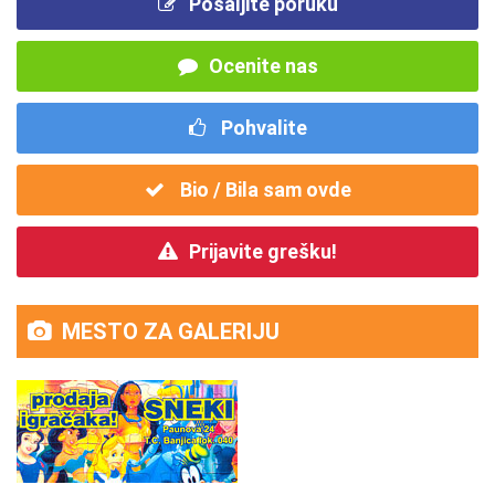
Pošaljite poruku
Ocenite nas
Pohvalite
Bio / Bila sam ovde
Prijavite grešku!
MESTO ZA GALERIJU