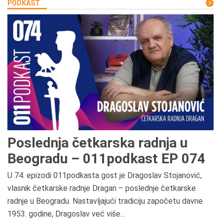
PODKAST
Poslednja četkarska radnja u
Beogradu – 011podkast EP 074
U 74. epizodi 011podkasta gost je Dragoslav Stojanović,
vlasnik četkarske radnje Dragan – poslednje četkarske
radnje u Beogradu. Nastavljajući tradiciju započetu davne
1953. godine, Dragoslav već više...