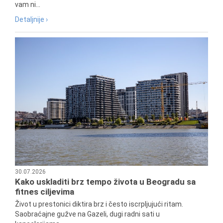
vam ni...
Detaljnije ›
30.07.2026
Kako uskladiti brz tempo života u Beogradu sa
fitnes ciljevima
Život u prestonici diktira brz i često iscrpljujući ritam.
Saobraćajne gužve na Gazeli, dugi radni sati u