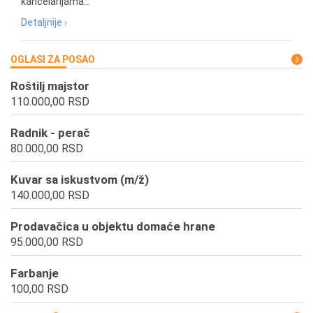
kancelarijama...
Detaljnije ›
OGLASI ZA POSAO
Roštilj majstor
110.000,00 RSD
Radnik - perač
80.000,00 RSD
Kuvar sa iskustvom (m/ž)
140.000,00 RSD
Prodavačica u objektu domaće hrane
95.000,00 RSD
Farbanje
100,00 RSD