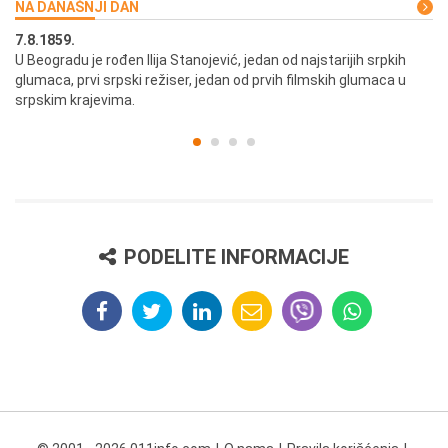
NA DANAŠNJI DAN
7.8.1859.
7.
U Beogradu je rođen Ilija Stanojević, jedan od najstarijih srpkih
U 
glumaca, prvi srpski režiser, jedan od prvih filmskih glumaca u
re
srpskim krajevima.
PODELITE INFORMACIJE