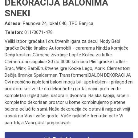
DEKORACIJA BALONIMA
SNEKI
Adresa:
Paunova 24, lokal 040, TPC Banjica
Telefon:
011/3671-478
Veliki izbor igračaka i društvenih igara za decu. Nody Bebi
igračke Dečije šnalice Automobili - cararama Nindža kornjače
Dečiji kostimi Gumene životinje Lopte Kolica za lutke
Clementoni slagalice 30 do 3000 komada Pliš igračke Lutke -
Brac, Winx, BarbiDruštvene igre Kocke Lego, Abrik, Clementoni
Dečija šminka Spaidermen TransformersiBALON DEKORACIJA
Ovi neobično ispleteni baloni mogu biti upotrebljeni i prilagođeni
prostoru koji želite da dekorišete i na taj način promenite
kompletan izgled sale, šatora ili dvorišta. Rajska kapija, srce ili
kompletno dekorisan prostor u kome kombinujemo pletene
balone odlučite sami. Naša dekoracija će ostaviti najpozitivniji
utisak na Vas i vaše goste. Vaše najlepše trenutke ćete Vi
pamtiti, a Vaši gosti prepričavati.