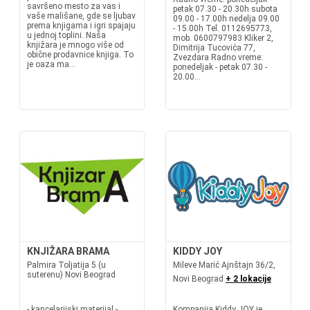
savršeno mesto za vas i
petak 07.30 - 20.30h subota
vaše mališane, gde se ljubav
09.00 - 17.00h nedelja 09.00
prema knjigama i igri spajaju
- 15.00h Tel. 0112695773,
u jednoj toplini. Naša
mob. 0600797983 Kliker 2,
knjižara je mnogo više od
Dimitrija Tucovića 77,
obične prodavnice knjiga. To
Zvezdara Radno vreme:
je oaza ma...
ponedeljak - petak 07.30 -
20.00...
KNJIŽARA BRAMA
KIDDY JOY
Palmira Toljatija 5 (u
Mileve Marić Ajnštajn 36/2,
suterenu) Novi Beograd
Novi Beograd
+ 2 lokacije
- kancelarijski materijal -
Kompanija Kiddy JOY je