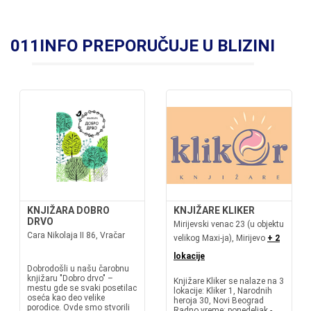
011INFO PREPORUČUJE U BLIZINI
KNJIŽARA DOBRO
KNJIŽARE KLIKER
DRVO
Mirijevski venac 23 (u objektu
Cara Nikolaja II 86, Vračar
velikog Maxi-ja), Mirijevo
+ 2
lokacije
Dobrodošli u našu čarobnu
knjižaru "Dobro drvo" –
Knjižare Kliker se nalaze na 3
mestu gde se svaki posetilac
lokacije: Kliker 1, Narodnih
oseća kao deo velike
heroja 30, Novi Beograd
porodice. Ovde smo stvorili
Radno vreme: ponedeljak -