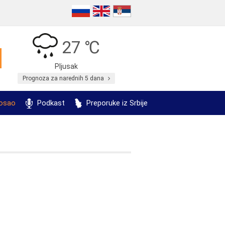
27 ℃
Pljusak
Prognoza za narednih 5 dana
posao
Podkast
Preporuke iz Srbije