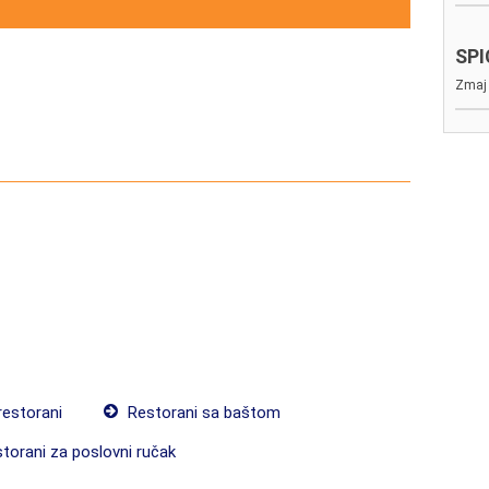
SP
Zmaj 
restorani
Restorani sa baštom
torani za poslovni ručak