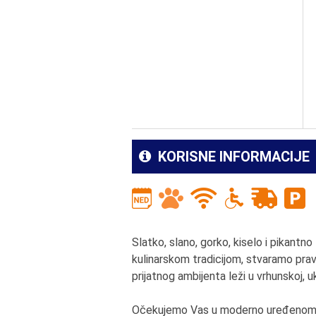
KORISNE INFORMACIJE
Slatko, slano, gorko, kiselo i pikantn
kulinarskom tradicijom, stvaramo prav
prijatnog ambijenta leži u vrhunskoj, uk
Očekujemo Vas u moderno uređenom, 