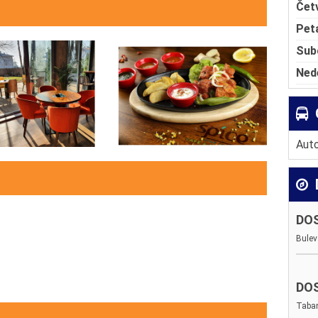
Čet
Pet
Sub
Ned
Auto
DO
Bulev
DO
Taba