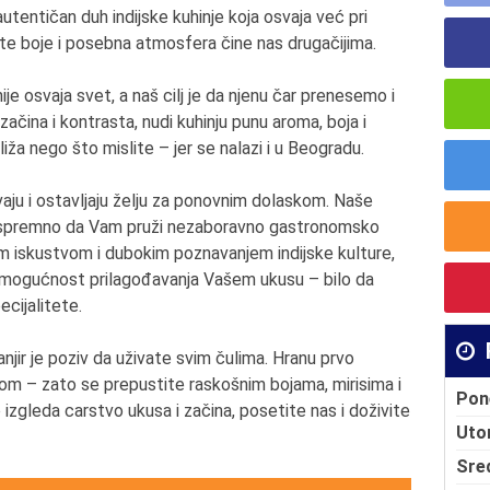
autentičan duh indijske kuhinje koja osvaja već pri
ate boje i posebna atmosfera čine nas drugačijima.
je osvaja svet, a naš cilj je da njenu čar prenesemo i
 začina i kontrasta, nudi kuhinju punu aroma, boja i
iža nego što mislite – jer se nalazi i u Beogradu.
vaju i ostavljaju želju za ponovnim dolaskom. Naše
k spremno da Vam pruži nezaboravno gastronomsko
im iskustvom i dubokim poznavanjem indijske kulture,
 mogućnost prilagođavanja Vašem ukusu – bilo da
ecijalitete.
anjir je poziv da uživate svim čulima. Hranu prvo
m – zato se prepustite raskošnim bojama, mirisima i
Pon
izgleda carstvo ukusa i začina, posetite nas i doživite
Uto
Sre