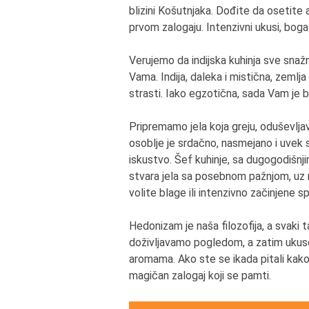
blizini Košutnjaka. Dođite da osetite 
prvom zalogaju. Intenzivni ukusi, bog
Verujemo da indijska kuhinja sve snažni
Vama. Indija, daleka i mistična, zemlja
strasti. Iako egzotična, sada Vam je bl
Pripremamo jela koja greju, oduševlja
osoblje je srdačno, nasmejano i uve
iskustvo. Šef kuhinje, sa dugogodišnj
stvara jela sa posebnom pažnjom, uz
volite blage ili intenzivno začinjene sp
Hedonizam je naša filozofija, a svaki t
doživljavamo pogledom, a zatim ukuso
aromama. Ako ste se ikada pitali kako 
magičan zalogaj koji se pamti.