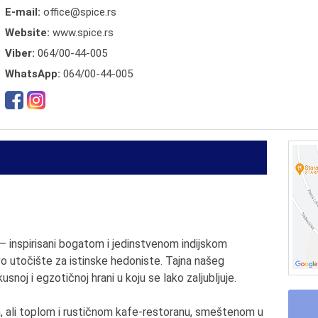
E-mail:
office@spice.rs
Website:
www.spice.rs
Viber:
064/00-44-005
WhatsApp:
064/00-44-005
o – inspirisani bogatom i jedinstvenom indijskom
o utočište za istinske hedoniste. Tajna našeg
usnoj i egzotičnoj hrani u koju se lako zaljubljuje.
ali toplom i rustičnom kafe-restoranu, smeštenom u