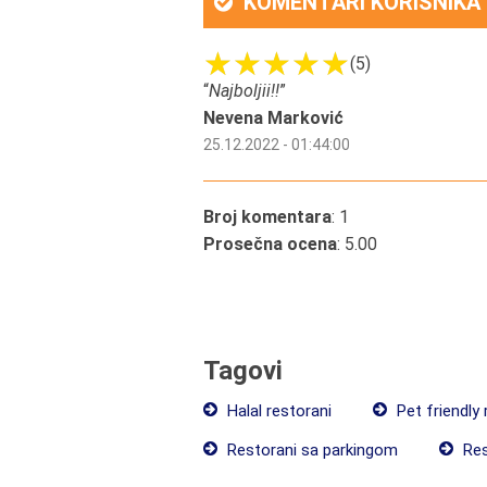
KOMENTARI KORISNIKA
(5)
“
Najboljii!!
”
Nevena Marković
25.12.2022 - 01:44:00
Broj komentara
: 1
Prosečna ocena
: 5.00
Tagovi
Halal restorani
Pet friendly 
Restorani sa parkingom
Res