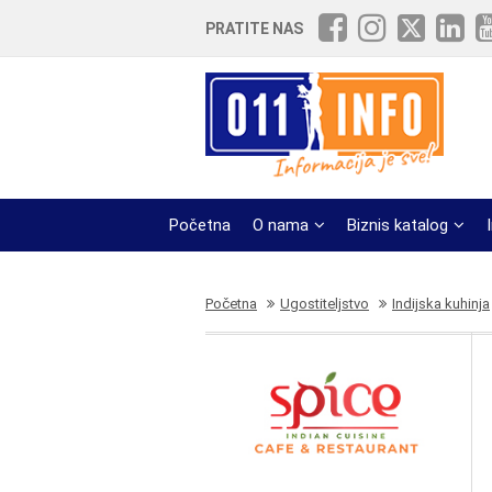
PRATITE NAS
Početna
O nama
Biznis katalog
Početna
Ugostiteljstvo
Indijska kuhinja