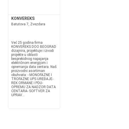
KONVEREKS
Batutova 7, Zvezdara
Već 25 godina firma
KONVEREKS DOO BEOGRAD
dizajnira, projektuje i izvodi
projekte u oblasti
besprekidnog napajanja
električnom energijom i
opremanja data centara. Naš
proizvodni asortiman
obuhvata: - MONOFAZNE I
TROFAZNE UPS UREĐAJE-
REK ORMANE I PDU-
OPREMU ZA NADZOR DATA
CENTARA- SOFTVER ZA
UPRAV...