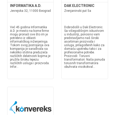
INFORMATIKA A.D.
DAK ELECTRONIC
Jevrejska 32, 11000 Beograd
Zrenjaninski put 5a
Već 45 godina Informatika
Dobrodošli u Dak Electronic.
A.D. je mesto na kome firme
Sa višegodišnjim iskustvom
mogu pronaći sve što im je
u industriji, ponosno vam
potrebno iz oblasti
predstavljamo naš široki
informatičkog inženjeringa.
asortiman proizvoda i
Tokom svog postojanja ova
usluga, prilagođenih kako za
kompanija je sarađivala sa
domaću upotrebu tako i za
nekoliko stotina preduzeća
profesionalne potrebe.
različitih delatnosti kojima je
Proizvodi: Torusni
pružila široku lepezu
transformatori: Naša ponuda
različitih usluga i proizvoda.
torusnih transformatora
Infor...
obuhvata visokokval...