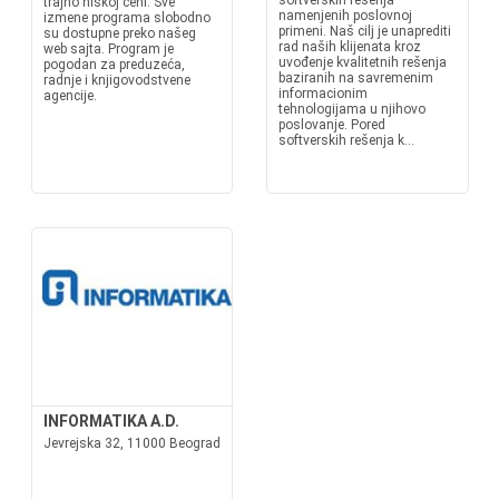
softverskih rešenja
trajno niskoj ceni. Sve
namenjenih poslovnoj
izmene programa slobodno
primeni. Naš cilj je unaprediti
su dostupne preko našeg
rad naših klijenata kroz
web sajta. Program je
uvođenje kvalitetnih rešenja
pogodan za preduzeća,
baziranih na savremenim
radnje i knjigovodstvene
informacionim
agencije.
tehnologijama u njihovo
poslovanje. Pored
softverskih rešenja k...
INFORMATIKA A.D.
Jevrejska 32, 11000 Beograd