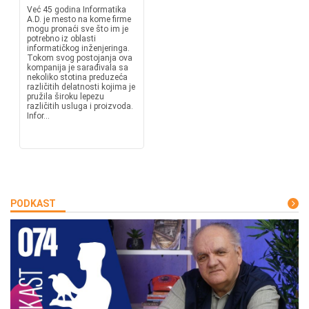
Već 45 godina Informatika
A.D. je mesto na kome firme
mogu pronaći sve što im je
potrebno iz oblasti
informatičkog inženjeringa.
Tokom svog postojanja ova
kompanija je sarađivala sa
nekoliko stotina preduzeća
različitih delatnosti kojima je
pružila široku lepezu
različitih usluga i proizvoda.
Infor...
PODKAST