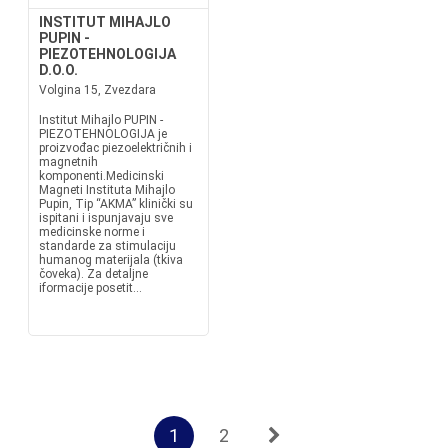
INSTITUT MIHAJLO
PUPIN -
PIEZOTEHNOLOGIJA
D.O.O.
Volgina 15, Zvezdara
Institut Mihajlo PUPIN -
PIEZOTEHNOLOGIJA je
proizvođac piezoelektričnih i
magnetnih
komponenti.Medicinski
Magneti Instituta Mihajlo
Pupin, Tip “AKMA” klinički su
ispitani i ispunjavaju sve
medicinske norme i
standarde za stimulaciju
humanog materijala (tkiva
čoveka). Za detaljne
iformacije posetit...
1
2