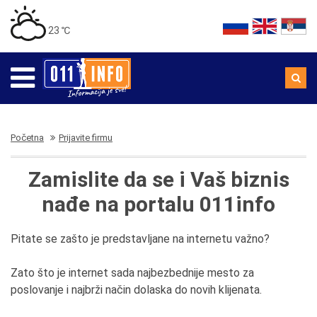
23 ℃
Početna
Prijavite firmu
Zamislite da se i Vaš biznis
nađe na portalu 011info
Pitate se zašto je predstavljane na internetu važno?
Zato što je internet sada najbezbednije mesto za
poslovanje i najbrži način dolaska do novih klijenata.