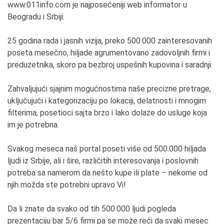
www.011info.com je najposećeniji web informator u
Beogradu i Srbiji.
25 godina rada i jasnih vizija, preko 500.000 zainteresovanih
poseta mesečno, hiljade agrumentovano zadovoljnih firmi i
preduzetnika, skoro pa bezbroj uspešnih kupovina i saradnji.
Zahvaljujući sjajnim mogućnostima naše precizne pretrage,
uključujući i kategorizaciju po lokaciji, delatnosti i mnogim
filterima, posetioci sajta brzo i lako dolaze do usluge koja
im je potrebna.
Svakog meseca naš portal poseti više od 500.000 hiljada
ljudi iz Srbije, ali i šire, različitih interesovanja i poslovnih
potreba sa namerom da nešto kupe ili plate – nekome od
njih možda ste potrebni upravo Vi!
Da li znate da svako od tih 500.000 ljudi pogleda
prezentaciju bar 5/6 firmi pa se može reći da svaki mesec