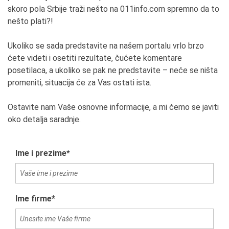
skoro pola Srbije traži nešto na 011info.com spremno da to
nešto plati?!
Ukoliko se sada predstavite na našem portalu vrlo brzo
ćete videti i osetiti rezultate, čućete komentare
posetilaca, a ukoliko se pak ne predstavite – neće se ništa
promeniti, situacija će za Vas ostati ista.
Ostavite nam Vaše osnovne informacije, a mi ćemo se javiti
oko detalja saradnje.
Ime i prezime*
Ime firme*