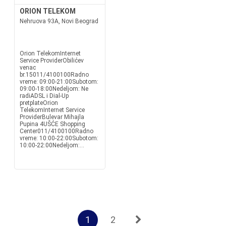
ORION TELEKOM
Nehruova 93A, Novi Beograd
Orion TelekomInternet
Service ProviderObilićev
venac
br.15011/4100100Radno
vreme: 09:00-21:00Subotom:
09:00-18:00Nedeljom: Ne
radiADSL i Dial-Up
pretplateOrion
TelekomInternet Service
ProviderBulevar Mihajla
Pupina 4UŠĆE Shopping
Center011/4100100Radno
vreme: 10:00-22:00Subotom:
10:00-22:00Nedeljom:...
1
2