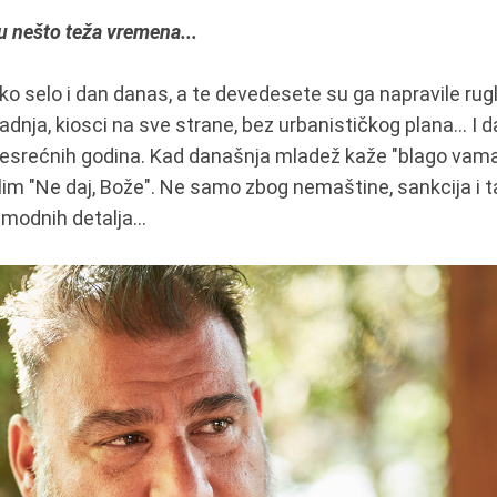
 nešto teža vremena...
iko selo i dan danas, a te devedesete su ga napravile rug
dnja, kiosci na sve strane, bez urbanističkog plana... I
 nesrećnih godina. Kad današnja mladež kaže "blago vama v
im "Ne daj, Bože". Ne samo zbog nemaštine, sankcija i ta
modnih detalja...