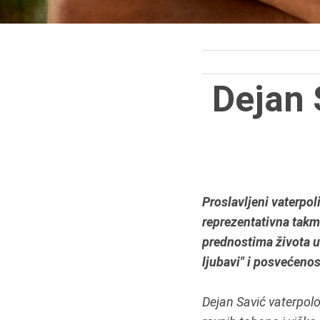
Dejan 
Proslavljeni vaterpol
reprezentativna takm
prednostima života u 
ljubavi" i posvećenos
Dejan Savić vaterpolo