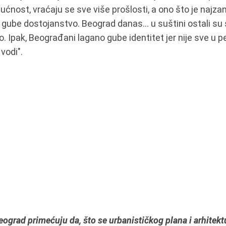
nost, vraćaju se sve više prošlosti, a ono što je najzani
 gube dostojanstvo. Beograd danas... u suštini ostali s
lo. Ipak, Beograđani lagano gube identitet jer nije sve u p
vodi".
ograd primećuju da, što se urbanističkog plana i arhitektur