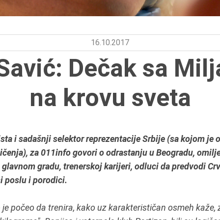
16.10.2017
Savić: Dečak sa Mil
na krovu sveta
ista i sadašnji selektor reprezentacije Srbije (sa kojom je 
ičenja), za 011info govori o odrastanju u Beogradu, omil
glavnom gradu, trenerskoj karijeri, odluci da predvodi Cr
i poslu i porodici.
 je počeo da trenira, kako uz karakterističan osmeh kaže, 