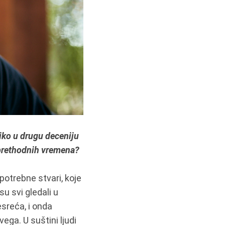
iko u drugu deceniju
z prethodnih vremena?
potrebne stvari, koje
u svi gledali u
esreća, i onda
vega. U suštini ljudi