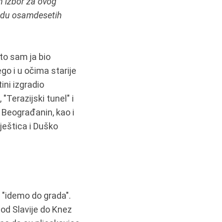
an izbor za ovog
radu osamdesetih
to sam ja bio
go i u očima starije
ini izgradio
"Terazijski tunel" i
i Beograđanin, kao i
Vještica i Duško
 "idemo do grada".
od Slavije do Knez