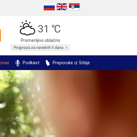
31 ℃
Promenljivo oblačno
Prognoza za narednih 5 dana
posao
Podkast
Preporuke iz Srbije