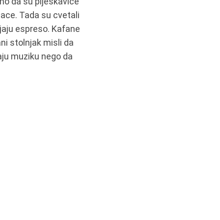
smo da su pljeskavice
pijace. Tada su cvetali
pijaju espreso. Kafane
ni stolnjak misli da
šaju muziku nego da