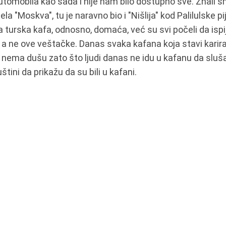
 automobila kao sada i nije nam bilo dostupno sve. Znali 
hotela "Moskva", tu je naravno bio i "Nišlija" kod Palilulske 
pila turska kafa, odnosno, domaća, već su svi počeli da is
 a ne ove veštačke. Danas svaka kafana koja stavi karira
ni nema dušu zato što ljudi danas ne idu u kafanu da slu
štini da prikažu da su bili u kafani.