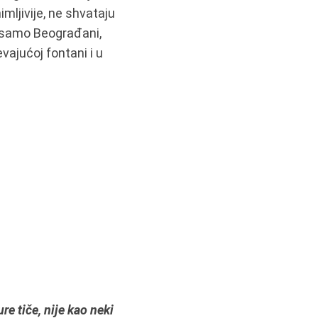
mljivije, ne shvataju
u samo Beograđani,
evajućoj fontani i u
e tiče, nije kao neki