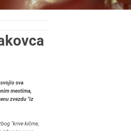
jakovca
osvojio sva
jenim mestima,
venu zvezdu "
iz
zbog "
krive kičme,