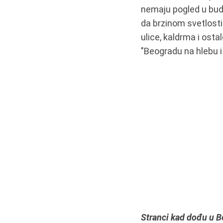
nemaju pogled u buduć
da brzinom svetlosti
ulice, kaldrma i osta
"Beogradu na hlebu i 
Stranci kad dođu u Be