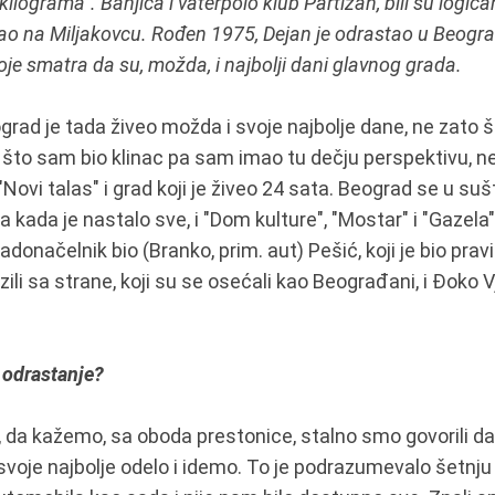
kilograma". Banjica i vaterpolo klub Partizan, bili su logič
ao na Miljakovcu. Rođen 1975, Dejan je odrastao u Beog
oje smatra da su, možda, i najbolji dani glavnog grada.
rad je tada živeo možda i svoje najbolje dane, ne zato š
o što sam bio klinac pa sam imao tu dečju perspektivu, ne
"Novi talas" i grad koji je živeo 24 sata. Beograd se u sušt
ada je nastalo sve, i "Dom kulture", "Mostar" i "Gazela", 
radonačelnik bio (Branko, prim. aut) Pešić, koji je bio prav
lazili sa strane, koji su se osećali kao Beograđani, i Đoko 
e odrastanje?
, da kažemo, sa oboda prestonice, stalno smo govorili da
voje najbolje odelo i idemo. To je podrazumevalo šetnju 