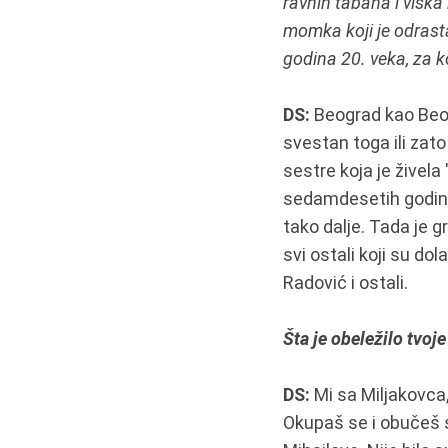
ravnih tabana i viška 
momka koji je odrast
godina 20. veka, za k
DS:
Beograd kao Beog
svestan toga ili zat
sestre koja je živela 
sedamdesetih godina k
tako dalje. Tada je g
svi ostali koji su do
Radović i ostali.
Šta je obeležilo tvoj
DS:
Mi sa Miljakovca
Okupaš se i obučeš s