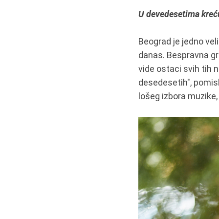
U devedesetima kreću
Beograd je jedno vel
danas. Bespravna gra
vide ostaci svih tih
desedesetih", pomisl
lošeg izbora muzike, 