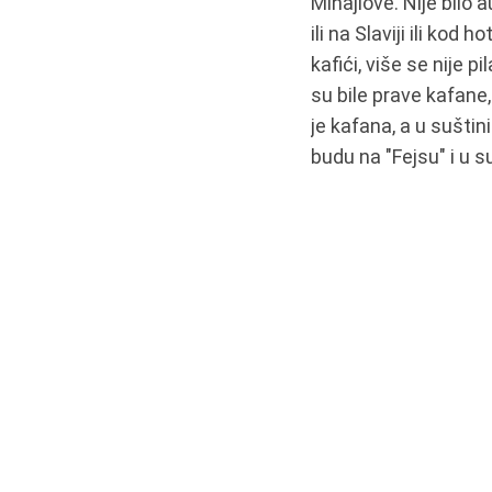
Mihajlove. Nije bilo
ili na Slaviji ili kod 
kafići, više se nije 
su bile prave kafane,
je kafana, a u sušti
budu na "Fejsu" i u su