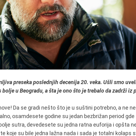
ljiva preseka poslednjih decenija 20. veka. Ušli smo uvel
s bolje u Beogradu, a šta je ono što je trebalo da zadrži i
ove! Da se gradi nešto što je u suštini potrebno, a ne ne
alno, osamdesete godine su jedan bezbrižan period gde s
olje sutra, devedesete su jedna ratna euforija i opšta n
te koje su bile jedna lažna nada i sada je totalni kolaps s