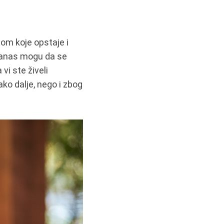
lom koje opstaje i
 danas mogu da se
i ste živeli
ko dalje, nego i zbog