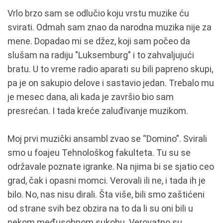
Vrlo brzo sam se odlučio koju vrstu muzike ću
svirati. Odmah sam znao da narodna muzika nije za
mene. Dopadao mi se džez, koji sam počeo da
slušam na radiju "Luksemburg" i to zahvaljujući
bratu. U to vreme radio aparati su bili papreno skupi,
pa je on sakupio delove i sastavio jedan. Trebalo mu
je mesec dana, ali kada je završio bio sam
presrećan. I tada kreće zaluđivanje muzikom.
Moj prvi muzički ansambl zvao se “Domino”. Svirali
smo u foajeu Tehnološkog fakulteta. Tu su se
održavale poznate igranke. Na njima bi se sjatio ceo
grad, čak i opasni momci. Verovali ili ne, i tada ih je
bilo. No, nas nisu dirali. Šta više, bili smo zaštićeni
od strane svih bez obzira na to da li su oni bili u
nekom međusobnom sukobu. Verovatno su