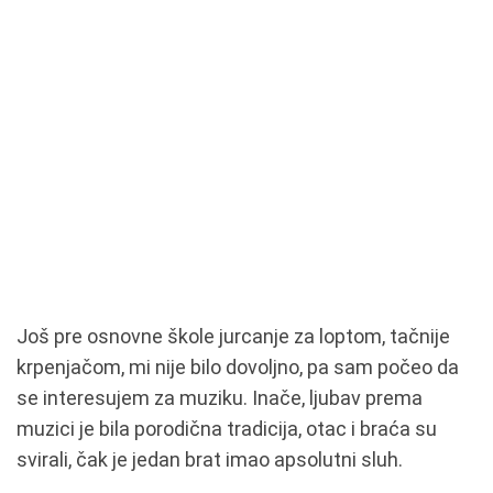
Još pre osnovne škole jurcanje za loptom, tačnije
krpenjačom, mi nije bilo dovoljno, pa sam počeo da
se interesujem za muziku. Inače, ljubav prema
muzici je bila porodična tradicija, otac i braća su
svirali, čak je jedan brat imao apsolutni sluh.