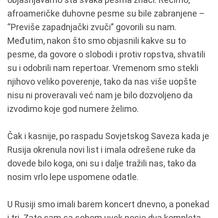
afroameričke duhovne pesme su bile zabranjene –
“Previše zapadnjački zvuči” govorili su nam.
Međutim, nakon što smo objasnili kakve su to
pesme, da govore o slobodi i protiv ropstva, shvatili
su i odobrili nam repertoar. Vremenom smo stekli
njihovo veliko poverenje, tako da nas više uopšte
nisu ni proveravali već nam je bilo dozvoljeno da
izvodimo koje god numere želimo.
Čak i kasnije, po raspadu Sovjetskog Saveza kada je
Rusija okrenula novi list i imala odrešene ruke da
dovede bilo koga, oni su i dalje tražili nas, tako da
nosim vrlo lepe uspomene odatle.
U Rusiji smo imali barem koncert dnevno, a ponekad
i tri. Zato sam sa sobom uvek nosio dva kompleta