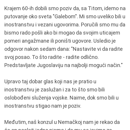
Krajem 60-ih dobili smo poziv da, sa Titom, idemo na
putovanje oko sveta "Galebom". Mi smo uveliko bili u
inostranstvu i vezani ugovorima. Poručili smo mu da
bismo rado pošli ako bi mogao da svojim uticajem
pomeri angažmane ili poništi ugovore. Usledio je
odgovor nakon sedam dana: "Nastavite vi da radite
svoj posao. To što radite - radite odlično.
Predstavljate Jugoslaviju na najbolji mogući način."
Upravo taj dobar glas koji nas je pratio u
inostranstvu je zaslužan i za to što smo bili
oslobođeni služenja vojske. Naime, dok smo bili u
inostranstvu stigao nam je poziv.
Međutim, naš konzul u Nemačkoj nam je rekao da