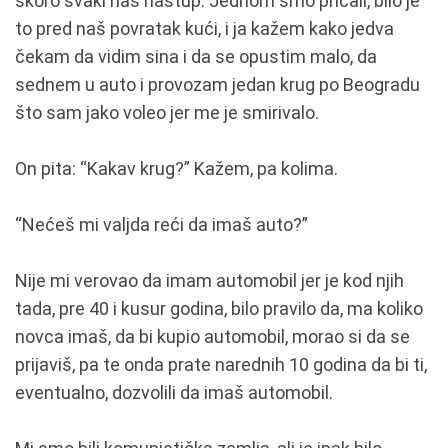
skoro svaki naš nastup. Jednom smo pričali, bilo je
to pred naš povratak kući, i ja kažem kako jedva
čekam da vidim sina i da se opustim malo, da
sednem u auto i provozam jedan krug po Beogradu
što sam jako voleo jer me je smirivalo.
On pita: “Kakav krug?” Kažem, pa kolima.
“Nećeš mi valjda reći da imaš auto?”
Nije mi verovao da imam automobil jer je kod njih
tada, pre 40 i kusur godina, bilo pravilo da, ma koliko
novca imaš, da bi kupio automobil, morao si da se
prijaviš, pa te onda prate narednih 10 godina da bi ti,
eventualno, dozvolili da imaš automobil.