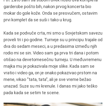
garderobe pošto bih, nakon prvog koncerta bio
mokar do gole kože. Onda se presvučem, ostavim
prvi komplet da se suši i tako u krug.
Kada se podvuče crta, mi smo u Sovjetskom savezu
proveli tri i po godine. Turneje su u principu trajale od
dva do sedam meseci, a u predasima između njih
rodio mi se sin. Video sam ga prva tri dana i potom
otišao na devetomesečnu turneju. U međuvremenu
majka mu je pokazivala moje slike. Kada sam se
vratio i video ga, on je onako pokazivao prstom na
mene, vikao “tata, tata”, ali je sve vreme bežao
unazad. Suze su mi krenule. I danas mi jako teško
pada kada se setim te scene.