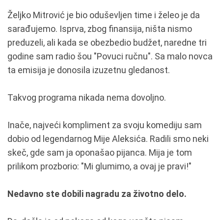
Željko Mitrović je bio oduševljen time i želeo je da
sarađujemo. Isprva, zbog finansija, ništa nismo
preduzeli, ali kada se obezbedio budžet, naredne tri
godine sam radio šou "Povuci ručnu". Sa malo novca
ta emisija je donosila izuzetnu gledanost.
Takvog programa nikada nema dovoljno.
Inače, najveći kompliment za svoju komediju sam
dobio od legendarnog Mije Aleksića. Radili smo neki
skeč, gde sam ja oponašao pijanca. Mija je tom
prilikom prozborio: "Mi glumimo, a ovaj je pravi!"
Nedavno ste dobili nagradu za životno delo.