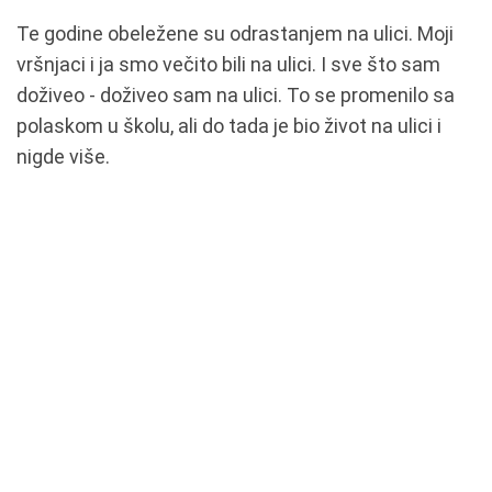
Te godine obeležene su odrastanjem na ulici. Moji
vršnjaci i ja smo večito bili na ulici. I sve što sam
doživeo - doživeo sam na ulici. To se promenilo sa
polaskom u školu, ali do tada je bio život na ulici i
nigde više.