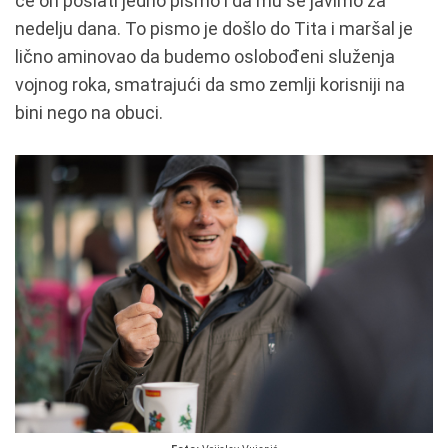
će on poslati jedno pismo i da mu se javimo za
nedelju dana. To pismo je došlo do Tita i maršal je
lično aminovao da budemo oslobođeni služenja
vojnog roka, smatrajući da smo zemlji korisniji na
bini nego na obuci.