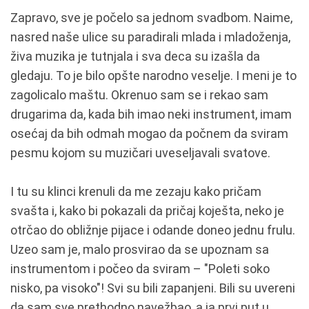
Zapravo, sve je počelo sa jednom svadbom. Naime,
nasred naše ulice su paradirali mlada i mladoženja,
živa muzika je tutnjala i sva deca su izašla da
gledaju. To je bilo opšte narodno veselje. I meni je to
zagolicalo maštu. Okrenuo sam se i rekao sam
drugarima da, kada bih imao neki instrument, imam
osećaj da bih odmah mogao da počnem da sviram
pesmu kojom su muzičari uveseljavali svatove.
I tu su klinci krenuli da me zezaju kako pričam
svašta i, kako bi pokazali da pričaj koješta, neko je
otrčao do obližnje pijace i odande doneo jednu frulu.
Uzeo sam je, malo prosvirao da se upoznam sa
instrumentom i počeo da sviram – "Poleti soko
nisko, pa visoko"! Svi su bili zapanjeni. Bili su uvereni
da sam sve prethodno navežbao, a ja prvi put u