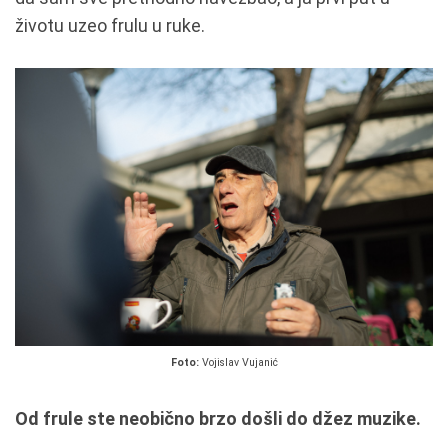
životu uzeo frulu u ruke.
Foto:
Vojislav Vujanić
Od frule ste neobično brzo došli do džez muzike.