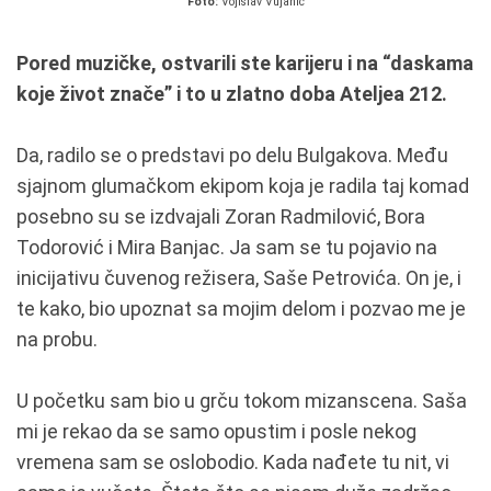
Foto:
Vojislav Vujanić
Pored muzičke, ostvarili ste karijeru i na “daskama
koje život znače” i to u zlatno doba Ateljea 212.
Da, radilo se o predstavi po delu Bulgakova. Među
sjajnom glumačkom ekipom koja je radila taj komad
posebno su se izdvajali Zoran Radmilović, Bora
Todorović i Mira Banjac. Ja sam se tu pojavio na
inicijativu čuvenog režisera, Saše Petrovića. On je, i
te kako, bio upoznat sa mojim delom i pozvao me je
na probu.
U početku sam bio u grču tokom mizanscena. Saša
mi je rekao da se samo opustim i posle nekog
vremena sam se oslobodio. Kada nađete tu nit, vi