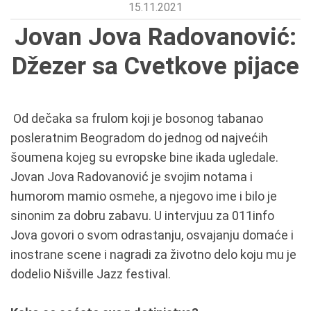
15.11.2021
Jovan Jova Radovanović:
Džezer sa Cvetkove pijace
Od dečaka sa frulom koji je bosonog tabanao
posleratnim Beogradom do jednog od najvećih
šoumena kojeg su evropske bine ikada ugledale.
Jovan Jova Radovanović je svojim notama i
humorom mamio osmehe, a njegovo ime i bilo je
sinonim za dobru zabavu. U intervjuu za 011info
Jova govori o svom odrastanju, osvajanju domaće i
inostrane scene i nagradi za životno delo koju mu je
dodelio Nišville Jazz festival.