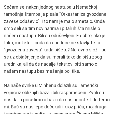
Sećam se, nakon jednog nastupa u Nemačkoj
tamošnja štampa je pisala "Orkestar iza gvozdene
zavese oduševio". I to nam je malo smetalo. Onda
smo seli sa tim novinarima i pitali ih šta misle o
našem nastupu. Bili su oduševljeni. E dobro, ako je
tako, možete li onda da ubuduće ne stavljate tu
“gvozdenu zavesu” kada pišete? Naravno složili su
se uz objašnjenje da su morali tako da pišu zbog
urednika, ali da će nadalje tekstovi biti samo o
našem nastupu bez mešanja politike.
Na naše svirke u Minhenu dolazili su i američki
vojnici iz obližnjih baza i bili raspamećeni. Zvali su
nas da ih posetimo u bazi i da nas ugoste. I dođemo
mi. Baš su nas lepo dočekali i kroz priču, moj drugar
trombonista izvadi sliku svog brata Živana Milića