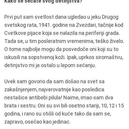
Kako se sećate svog detinjstva?
Prvi put sam svetlost dana ugledao u jeku Drugog
svetskog rata, 1941. godine na Zvezdari, tačnije kod
Cvetkove pijace koja se nalazila na periferiji grada.
Tada se, u tim posleratnim vremenima, teško živelo.
O tome najbolje mogu da posvedoče oni koji su to
iskusili na sopstvenoj koži. Ipak, uprkos siromaštvu,
detinjstvo mi je ostalo u lepom sećanju.
Uvek sam govorio da sam došao na svet sa
zakašnjenjem, najverovatnije kao posledica
nestašice antibebi pilula! Naime, imao sam dva
brata i sestru. Oni su svi bili osetno stariji, 10, 12 i 15
godina, i rano su otišli od kuće tako da sam se,
zapravo, osećao kao jedinac.