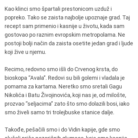
Kao klinci smo špartali prestonicom uzduž i
popreko. Tako se zaista najbolje upoznaje grad. Taj
recept sam primenio i kasnije u životu, kada sam
gostovao po raznim evropskim metropolama. Ne
postoji bolji način da zaista osetite jedan grad i ljude
koji žive u njemu.
Recimo, redovno smo išli do Crvenog krsta, do
bioskopa “Avala”. Redovi su bili golemi i vladala je
pomama za kartama. Neretko smo sretali Gagu
Nikolića i Batu Živojinovića, koji nas je, od milošte,
prozvao “seljacima” zato što smo dolazili bosi, iako
smo živeli samo tri trolejbuske stanice dalje.
Takođe, pešačili smo i do Vidin kapije, gde smo