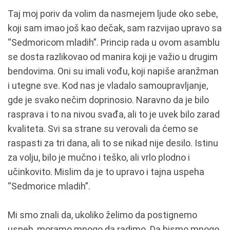
Taj moj poriv da volim da nasmejem ljude oko sebe,
koji sam imao još kao dečak, sam razvijao upravo sa
“Sedmoricom mladih”. Princip rada u ovom asamblu
se dosta razlikovao od manira koji je važio u drugim
bendovima. Oni su imali vođu, koji napiše aranžman
i utegne sve. Kod nas je vladalo samoupravljanje,
gde je svako nečim doprinosio. Naravno da je bilo
rasprava i to na nivou svađa, ali to je uvek bilo zarad
kvaliteta. Svi sa strane su verovali da ćemo se
raspasti za tri dana, ali to se nikad nije desilo. Istinu
za volju, bilo je mučno i teško, ali vrlo plodno i
učinkovito. Mislim da je to upravo i tajna uspeha
“Sedmorice mladih”.
Mi smo znali da, ukoliko želimo da postignemo
uspeh, moramo mnogo da radimo. Da bismo mnogo