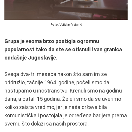
Foto:
Vojislav Vujanić
Grupa je veoma brzo postigla ogromnu
popularnost tako da ste se otisnuli i van granica
ondašnje Jugoslavije.
Svega dva-tri meseca nakon što sam im se
pridružio, tačnije 1964. godine, počeli smo da
nastupamo u inostranstvu. Krenuli smo na godinu
dana, a ostali 15 godina. Želeli smo da se uverimo
koliko zaista vredimo, jer je naša država bila
komunistička i postojala je određena barijera prema
svemu što dolazi sa naših prostora.