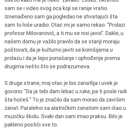
sam se i video svog oca koji se ranije vratio.
Iznenađeno sam ga pogledao ne shvatajući šta
sam to loše uradio. Otac mi je samo rekao: “Prolazi
profesor Milovanović, a ti mu se nisi javio”. Dakle, u
našem domu je važilo pravilo da se stariji moraju
poštovati, da je kulturno javiti se komšijama u
prolazu i da je lepo ponašanje i ophođenje prema
drugima nešto što se podrazumeva.
S druge strane, moj otac je bio zanatlija i uvek je
govorio: "Da ja tebi dam lebac u ruke, pa ti posle radi
šta hoćeš." To je značilo da sam morao da završim
zanat. Paralelno sa alatničkim zanatom sam išao u
muzičku školu. Svaki dan sam imao praksu. Bilo je
pakleno postići sve to.