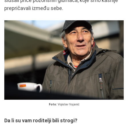
slušali priče pozorišnih glumaca, koje smo kasnije
prepričavali između sebe.
Foto:
Vojislav Vujanić
Da li su vam roditelji bili strogi?