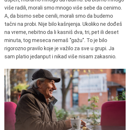
više radili, morali smo mnogo više sebe da cenimo.
A, da bismo sebe cenili, morali smo da budemo
tačni na probi. Nije bilo kašnjenja. Ukoliko ne dođeš
na vreme, nebitno da li kasniš dva, tri, pet ili deset
minuta, tog meseca nemaš "gažu". To je bilo
rigorozno pravilo koje je važilo za sve u grupi. Ja
sam platio jedanput i nikad više nisam zakasnio.