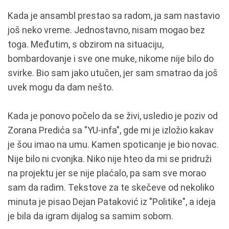
Kada je ansambl prestao sa radom, ja sam nastavio
još neko vreme. Jednostavno, nisam mogao bez
toga. Međutim, s obzirom na situaciju,
bombardovanje i sve one muke, nikome nije bilo do
svirke. Bio sam jako utučen, jer sam smatrao da još
uvek mogu da dam nešto.
Kada je ponovo počelo da se živi, usledio je poziv od
Zorana Predića sa "YU-infa", gde mi je izložio kakav
je šou imao na umu. Kamen spoticanje je bio novac.
Nije bilo ni cvonjka. Niko nije hteo da mi se pridruži
na projektu jer se nije plaćalo, pa sam sve morao
sam da radim. Tekstove za te skečeve od nekoliko
minuta je pisao Dejan Pataković iz "Politike", a ideja
je bila da igram dijalog sa samim sobom.