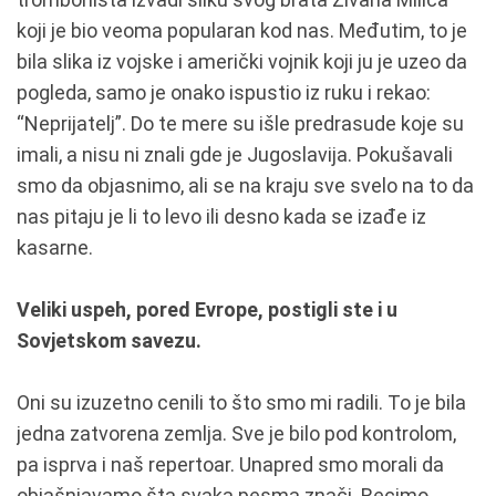
koji je bio veoma popularan kod nas. Međutim, to je
bila slika iz vojske i američki vojnik koji ju je uzeo da
pogleda, samo je onako ispustio iz ruku i rekao:
“Neprijatelj”. Do te mere su išle predrasude koje su
imali, a nisu ni znali gde je Jugoslavija. Pokušavali
smo da objasnimo, ali se na kraju sve svelo na to da
nas pitaju je li to levo ili desno kada se izađe iz
kasarne.
Veliki uspeh, pored Evrope, postigli ste i u
Sovjetskom savezu.
Oni su izuzetno cenili to što smo mi radili. To je bila
jedna zatvorena zemlja. Sve je bilo pod kontrolom,
pa isprva i naš repertoar. Unapred smo morali da
objašnjavamo šta svaka pesma znači. Recimo,