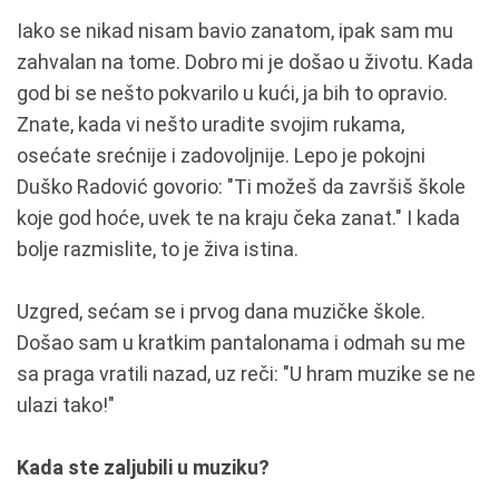
Iako se nikad nisam bavio zanatom, ipak sam mu
zahvalan na tome. Dobro mi je došao u životu. Kada
god bi se nešto pokvarilo u kući, ja bih to opravio.
Znate, kada vi nešto uradite svojim rukama,
osećate srećnije i zadovoljnije. Lepo je pokojni
Duško Radović govorio: "Ti možeš da završiš škole
koje god hoće, uvek te na kraju čeka zanat." I kada
bolje razmislite, to je živa istina.
Uzgred, sećam se i prvog dana muzičke škole.
Došao sam u kratkim pantalonama i odmah su me
sa praga vratili nazad, uz reči: "U hram muzike se ne
ulazi tako!"
Kada ste zaljubili u muziku?