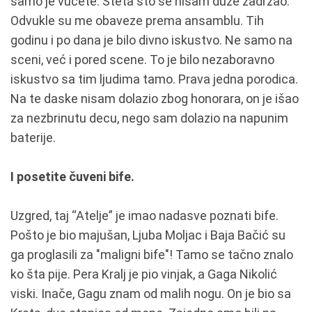
samo je vučete. Šteta što se nisam duže zadržao.
Odvukle su me obaveze prema ansamblu. Tih
godinu i po dana je bilo divno iskustvo. Ne samo na
sceni, već i pored scene. To je bilo nezaboravno
iskustvo sa tim ljudima tamo. Prava jedna porodica.
Na te daske nisam dolazio zbog honorara, on je išao
za nezbrinutu decu, nego sam dolazio na napunim
baterije.
I posetite čuveni bife.
Uzgred, taj “Atelje” je imao nadasve poznati bife.
Pošto je bio majušan, Ljuba Moljac i Baja Bačić su
ga proglasili za "maligni bife"! Tamo se tačno znalo
ko šta pije. Pera Kralj je pio vinjak, a Gaga Nikolić
viski. Inače, Gagu znam od malih nogu. On je bio sa