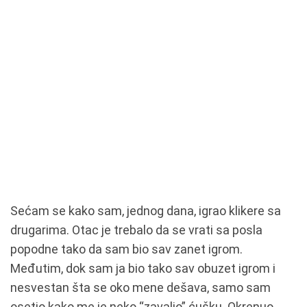
Sećam se kako sam, jednog dana, igrao klikere sa
drugarima. Otac je trebalo da se vrati sa posla
popodne tako da sam bio sav zanet igrom.
Međutim, dok sam ja bio tako sav obuzet igrom i
nesvestan šta se oko mene dešava, samo sam
osetio kako me je neko “zavalio” ćušku. Okrenuo