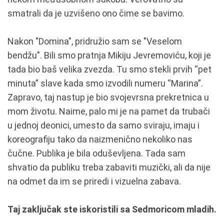
smatrali da je uzvišeno ono čime se bavimo.
Nakon "Domina", pridružio sam se "Veselom
bendžu". Bili smo pratnja Mikiju Jevremoviću, koji je
tada bio baš velika zvezda. Tu smo stekli prvih “pet
minuta” slave kada smo izvodili numeru “Marina”.
Zapravo, taj nastup je bio svojevrsna prekretnica u
mom životu. Naime, palo mi je na pamet da trubači
u jednoj deonici, umesto da samo sviraju, imaju i
koreografiju tako da naizmenično nekoliko nas
čučne. Publika je bila oduševljena. Tada sam
shvatio da publiku treba zabaviti muzički, ali da nije
na odmet da im se priredi i vizuelna zabava.
Taj zaključak ste iskoristili sa Sedmoricom mladih.