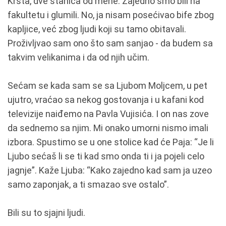
Krsta, dve stanica od mene. Zajedno smo bili na
fakultetu i glumili. No, ja nisam posećivao bife zbog
kapljice, već zbog ljudi koji su tamo obitavali.
Proživljvao sam ono što sam sanjao - da budem sa
takvim velikanima i da od njih učim.
Sećam se kada sam se sa Ljubom Moljcem, u pet
ujutro, vraćao sa nekog gostovanja i u kafani kod
televizije naiđemo na Pavla Vujisića. I on nas zove
da sednemo sa njim. Mi onako umorni nismo imali
izbora. Spustimo se u one stolice kad će Paja: “Je li
Ljubo sećaš li se ti kad smo onda ti i ja pojeli celo
jagnje”. Kaže Ljuba: “Kako zajedno kad sam ja uzeo
samo zaponjak, a ti smazao sve ostalo”.
Bili su to sjajni ljudi.