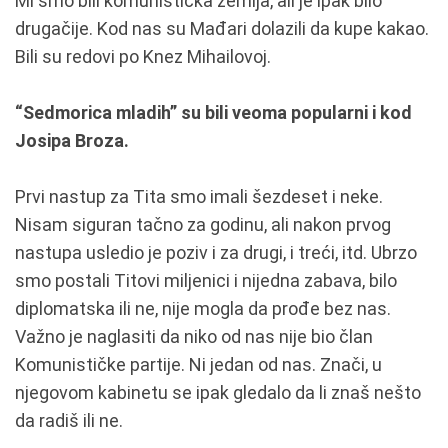
Mi smo bili komunistička zemlja, ali je ipak bilo
drugačije. Kod nas su Mađari dolazili da kupe kakao.
Bili su redovi po Knez Mihailovoj.
“Sedmorica mladih” su bili veoma popularni i kod
Josipa Broza.
Prvi nastup za Tita smo imali šezdeset i neke.
Nisam siguran tačno za godinu, ali nakon prvog
nastupa usledio je poziv i za drugi, i treći, itd. Ubrzo
smo postali Titovi miljenici i nijedna zabava, bilo
diplomatska ili ne, nije mogla da prođe bez nas.
Važno je naglasiti da niko od nas nije bio član
Komunističke partije. Ni jedan od nas. Znači, u
njegovom kabinetu se ipak gledalo da li znaš nešto
da radiš ili ne.