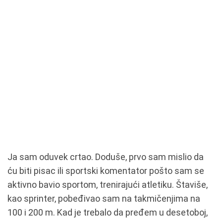
Ja sam oduvek crtao. Doduše, prvo sam mislio da
ću biti pisac ili sportski komentator pošto sam se
aktivno bavio sportom, trenirajući atletiku. Štaviše,
kao sprinter, pobeđivao sam na takmičenjima na
100 i 200 m. Kad je trebalo da pređem u desetoboj,