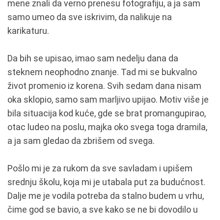
mene znali da verno prenesu fotografiju, a ja sam
samo umeo da sve iskrivim, da nalikuje na
karikaturu.
Da bih se upisao, imao sam nedelju dana da
steknem neophodno znanje. Tad mi se bukvalno
život promenio iz korena. Svih sedam dana nisam
oka sklopio, samo sam marljivo upijao. Motiv više je
bila situacija kod kuće, gde se brat promangupirao,
otac ludeo na poslu, majka oko svega toga dramila,
a ja sam gledao da zbrišem od svega.
Pošlo mi je za rukom da sve savladam i upišem
srednju školu, koja mi je utabala put za budućnost.
Dalje me je vodila potreba da stalno budem u vrhu,
čime god se bavio, a sve kako se ne bi dovodilo u