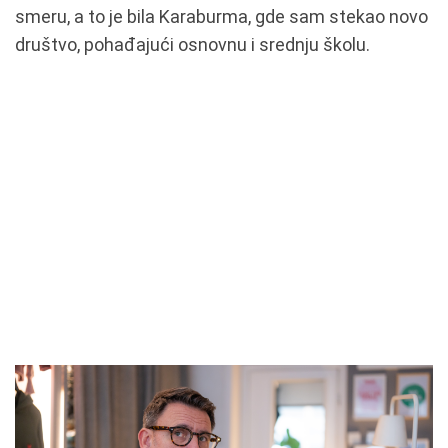
smeru, a to je bila Karaburma, gde sam stekao novo
društvo, pohađajući osnovnu i srednju školu.