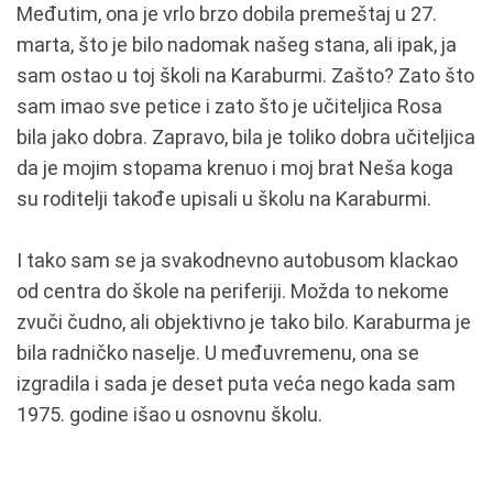
Međutim, ona je vrlo brzo dobila premeštaj u 27.
marta, što je bilo nadomak našeg stana, ali ipak, ja
sam ostao u toj školi na Karaburmi. Zašto? Zato što
sam imao sve petice i zato što je učiteljica Rosa
bila jako dobra. Zapravo, bila je toliko dobra učiteljica
da je mojim stopama krenuo i moj brat Neša koga
su roditelji takođe upisali u školu na Karaburmi.
I tako sam se ja svakodnevno autobusom klackao
od centra do škole na periferiji. Možda to nekome
zvuči čudno, ali objektivno je tako bilo. Karaburma je
bila radničko naselje. U međuvremenu, ona se
izgradila i sada je deset puta veća nego kada sam
1975. godine išao u osnovnu školu.