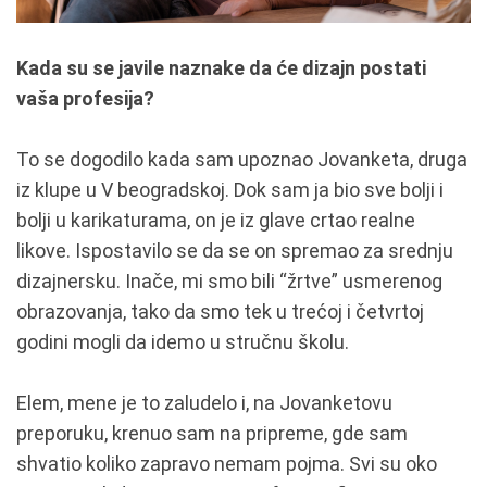
Kada su se javile naznake da će dizajn postati
vaša profesija?
To se dogodilo kada sam upoznao Jovanketa, druga
iz klupe u V beogradskoj. Dok sam ja bio sve bolji i
bolji u karikaturama, on je iz glave crtao realne
likove. Ispostavilo se da se on spremao za srednju
dizajnersku. Inače, mi smo bili “žrtve” usmerenog
obrazovanja, tako da smo tek u trećoj i četvrtoj
godini mogli da idemo u stručnu školu.
Elem, mene je to zaludelo i, na Jovanketovu
preporuku, krenuo sam na pripreme, gde sam
shvatio koliko zapravo nemam pojma. Svi su oko