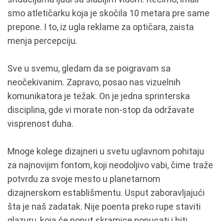
smo atletičarku koja je skočila 10 metara pre same
prepone. I to, iz ugla reklame za optičara, zaista
menja percepciju.
Sve u svemu, gledam da se poigravam sa
neočekivanim. Zapravo, posao nas vizuelnih
komunikatora je težak. On je jedna sprinterska
disciplina, gde vi morate non-stop da održavate
visprenost duha.
Mnoge kolege dizajneri u svetu uglavnom pohitaju
za najnovijim fontom, koji neodoljivo vabi, čime traže
potvrdu za svoje mesto u planetarnom
dizajnerskom establišmentu. Usput zaboravljajući
šta je naš zadatak. Nije poenta preko rupe staviti
glazuru, koja će poput skramice popucati i biti