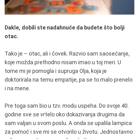
Dakle, dobili ste nadahnuće da budete što bolji
otac.
Tako je – otac, ali i čovek. Razvio sam saosećanje,
koje možda prethodno nisam imao u toj meri. U
tome mi je pomogla i supruga Olja, koja je
doktorirala na temu empatije, pa se to malo prenelo
i na mene.
Pre toga sam bio u tzv. modu uspeha. Do svoje 40.
godine sve se vrtelo oko dokazivanja drugima da
sam valjan u svom poslu. A onda se upalila lampica
za pomoć i sve mi se otvorilo u životu. Jednostavno