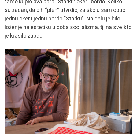
tamo kupio dva para “Starki”: oker i bordo. Koliko
sutradan, da bih “plen” utvrdio, za školu sam obuo
jednu oker i jednu bordo “Starku”. Na delu je bilo
loženje na estetiku u doba socijalizma, tj. na sve što
je krasilo zapad.