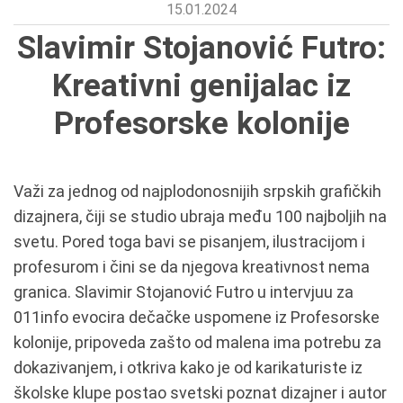
15.01.2024
Slavimir Stojanović Futro:
Kreativni genijalac iz
Profesorske kolonije
Važi za jednog od najplodonosnijih srpskih grafičkih
dizajnera, čiji se studio ubraja među 100 najboljih na
svetu. Pored toga bavi se pisanjem, ilustracijom i
profesurom i čini se da njegova kreativnost nema
granica. Slavimir Stojanović Futro u intervjuu za
011info evocira dečačke uspomene iz Profesorske
kolonije, pripoveda zašto od malena ima potrebu za
dokazivanjem, i otkriva kako je od karikaturiste iz
školske klupe postao svetski poznat dizajner i autor