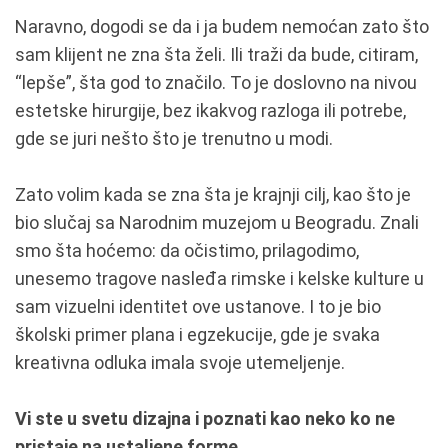
Naravno, dogodi se da i ja budem nemoćan zato što
sam klijent ne zna šta želi. Ili traži da bude, citiram,
“lepše”, šta god to značilo. To je doslovno na nivou
estetske hirurgije, bez ikakvog razloga ili potrebe,
gde se juri nešto što je trenutno u modi.
Zato volim kada se zna šta je krajnji cilj, kao što je
bio slučaj sa Narodnim muzejom u Beogradu. Znali
smo šta hoćemo: da očistimo, prilagodimo,
unesemo tragove nasleđa rimske i kelske kulture u
sam vizuelni identitet ove ustanove. I to je bio
školski primer plana i egzekucije, gde je svaka
kreativna odluka imala svoje utemeljenje.
Vi ste u svetu dizajna i poznati kao neko ko ne
pristaje na ustaljene forme.