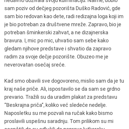
nedavno doživala svoju kulminaciju. Naime, dobio
sam poziv od dečjeg pozorišta Duško Radović, gde
sam bio redovan kao dete, radi redizajna loga koji im
je bio potreban za društvene mreže. Zapravo, bio je
potreban šminkerski zahvat, a ne dizajnerska
bravura. I, mic po mic, uhvatio sam sebe kako
gledam njihove predstave i shvatio da zapravo
radim za svoje dečje pozorište. Obuzeo me je
neverovatan osećaj sreće.
Kad smo obavili sve dogovoreno, mislio sam da je tu
kraj naše priče. Ali, ispostavilo se da sam se grdno
prevario. Tražili su da uradim plakat za predstavu
“Beskrajna priča”, koliko već sledeće nedelje.
Naposletku su me pozvali na ručak kako bismo
proslavili uspešnu saradnju. Tom prilikom su mi