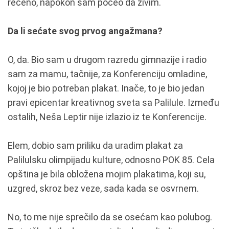
rečeno, napokon sam počeo da živim.
Da li sećate svog prvog angažmana?
O, da. Bio sam u drugom razredu gimnazije i radio
sam za mamu, tačnije, za Konferenciju omladine,
kojoj je bio potreban plakat. Inače, to je bio jedan
pravi epicentar kreativnog sveta sa Palilule. Između
ostalih, Neša Leptir nije izlazio iz te Konferencije.
Elem, dobio sam priliku da uradim plakat za
Palilulsku olimpijadu kulture, odnosno POK 85. Cela
opština je bila obložena mojim plakatima, koji su,
uzgred, skroz bez veze, sada kada se osvrnem.
No, to me nije sprečilo da se osećam kao polubog.