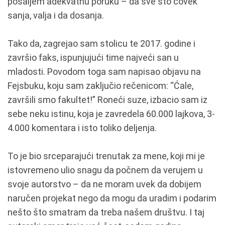
pošaljem adekvatnu poruku – da sve što čovek
sanja, valja i da dosanja.
Tako da, zagrejao sam stolicu te 2017. godine i
završio faks, ispunjujući time najveći san u
mladosti. Povodom toga sam napisao objavu na
Fejsbuku, koju sam zaključio rečenicom: “Ćale,
završili smo fakultet!” Roneći suze, izbacio sam iz
sebe neku istinu, koja je zavredela 60.000 lajkova, 3-
4.000 komentara i isto toliko deljenja.
To je bio srceparajući trenutak za mene, koji mi je
istovremeno ulio snagu da počnem da verujem u
svoje autorstvo – da ne moram uvek da dobijem
naručen projekat nego da mogu da uradim i podarim
nešto što smatram da treba našem društvu. I taj