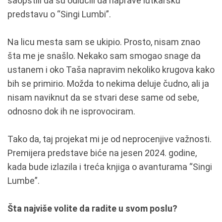
saopštili da su odlučili da naprave lutkarsku
predstavu o “Singi Lumbi”.
Na licu mesta sam se ukipio. Prosto, nisam znao
šta me je snašlo. Nekako sam smogao snage da
ustanem i oko Taša napravim nekoliko krugova kako
bih se primirio. Možda to nekima deluje čudno, ali ja
nisam naviknut da se stvari dese same od sebe,
odnosno dok ih ne isprovociram.
Tako da, taj projekat mi je od neprocenjive važnosti.
Premijera predstave biće na jesen 2024. godine,
kada bude izlazila i treća knjiga o avanturama “Singi
Lumbe”.
Šta najviše volite da radite u svom poslu?