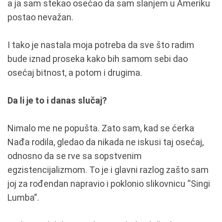
a ja sam stekao osećao da sam slanjem u Ameriku
postao nevažan.
I tako je nastala moja potreba da sve što radim
bude iznad proseka kako bih samom sebi dao
osećaj bitnost, a potom i drugima.
Da li je to i danas slučaj?
Nimalo me ne popušta. Zato sam, kad se ćerka
Nađa rodila, gledao da nikada ne iskusi taj osećaj,
odnosno da se rve sa sopstvenim
egzistencijalizmom. To je i glavni razlog zašto sam
joj za rođendan napravio i poklonio slikovnicu “Singi
Lumba”.