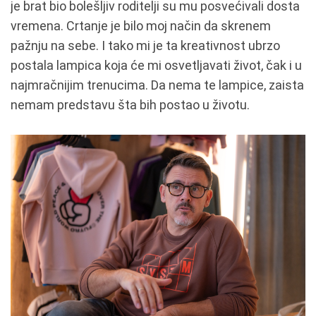
je brat bio bolešljiv roditelji su mu posvećivali dosta
vremena. Crtanje je bilo moj način da skrenem
pažnju na sebe. I tako mi je ta kreativnost ubrzo
postala lampica koja će mi osvetljavati život, čak i u
najmračnijim trenucima. Da nema te lampice, zaista
nemam predstavu šta bih postao u životu.