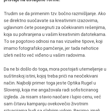
Trudim se da primenim tzv. bočno razmišljanje. Ako
se direktno suočavate sa kreativnim izazovima,
uglavnom ćete posegnuti za očekivanim rešenjima,
koja su pohranjena u vašim kreativnim datotekama.
To se pogotovo odnosi na nas vizuelne tipove, koji
imamo fotografsko pamćenje, jer tada nehotice
izleti nešto već viđeno u vašim radovima.
Da ne bi došlo do toga, mora postojati utemeljenje u
suštinskoj istini, kojoj treba prići na neočekivani
način. Najbolji primer toga jeste Optika Rugel u
Sloveniji, koja me angažovala radi sofisticiranog
izgleda. Ja nisam stavio naočare i lupio cenu, već
sam čitavu kampanju ovekovečio životnim
situacijama ljudi sa slabijim vidom. Recimo, imali