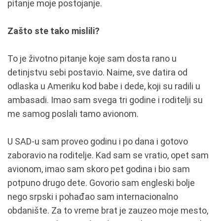
pitanje moje postojanje.
Zašto ste tako mislili?
To je životno pitanje koje sam dosta rano u
detinjstvu sebi postavio. Naime, sve datira od
odlaska u Ameriku kod babe i dede, koji su radili u
ambasadi. Imao sam svega tri godine i roditelji su
me samog poslali tamo avionom.
U SAD-u sam proveo godinu i po dana i gotovo
zaboravio na roditelje. Kad sam se vratio, opet sam
avionom, imao sam skoro pet godina i bio sam
potpuno drugo dete. Govorio sam engleski bolje
nego srpski i pohađao sam internacionalno
obdanište. Za to vreme brat je zauzeo moje mesto,