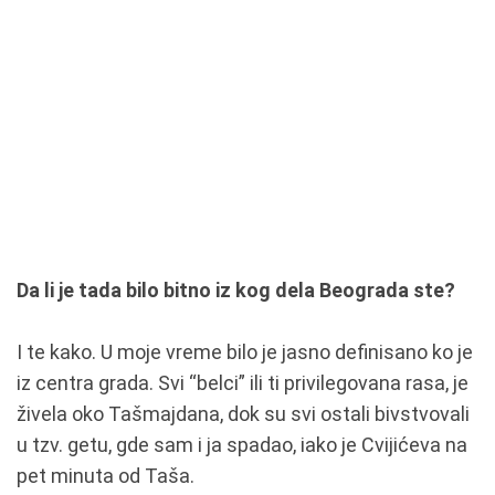
Da li je tada bilo bitno iz kog dela Beograda ste?
I te kako. U moje vreme bilo je jasno definisano ko je
iz centra grada. Svi “belci” ili ti privilegovana rasa, je
živela oko Tašmajdana, dok su svi ostali bivstvovali
u tzv. getu, gde sam i ja spadao, iako je Cvijićeva na
pet minuta od Taša.