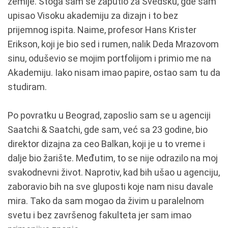
zemlje. Stoga sam se zaputio za Švedsku, gde sam
upisao Visoku akademiju za dizajn i to bez
prijemnog ispita. Naime, profesor Hans Krister
Erikson, koji je bio sed i rumen, nalik Deda Mrazovom
sinu, oduševio se mojim portfolijom i primio me na
Akademiju. Iako nisam imao papire, ostao sam tu da
studiram.
Po povratku u Beograd, zaposlio sam se u agenciji
Saatchi & Saatchi, gde sam, već sa 23 godine, bio
direktor dizajna za ceo Balkan, koji je u to vreme i
dalje bio žarište. Međutim, to se nije odrazilo na moj
svakodnevni život. Naprotiv, kad bih ušao u agenciju,
zaboravio bih na sve gluposti koje nam nisu davale
mira. Tako da sam mogao da živim u paralelnom
svetu i bez završenog fakulteta jer sam imao