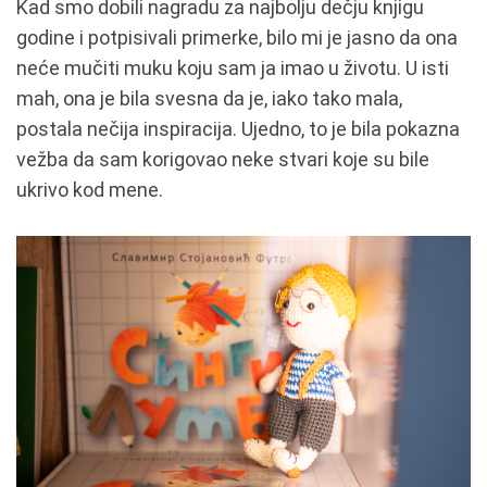
Kad smo dobili nagradu za najbolju dečju knjigu
godine i potpisivali primerke, bilo mi je jasno da ona
neće mučiti muku koju sam ja imao u životu. U isti
mah, ona je bila svesna da je, iako tako mala,
postala nečija inspiracija. Ujedno, to je bila pokazna
vežba da sam korigovao neke stvari koje su bile
ukrivo kod mene.