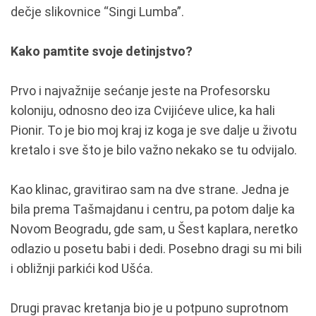
dečje slikovnice “Singi Lumba”.
Kako pamtite svoje detinjstvo?
Prvo i najvažnije sećanje jeste na Profesorsku
koloniju, odnosno deo iza Cvijićeve ulice, ka hali
Pionir. To je bio moj kraj iz koga je sve dalje u životu
kretalo i sve što je bilo važno nekako se tu odvijalo.
Kao klinac, gravitirao sam na dve strane. Jedna je
bila prema Tašmajdanu i centru, pa potom dalje ka
Novom Beogradu, gde sam, u Šest kaplara, neretko
odlazio u posetu babi i dedi. Posebno dragi su mi bili
i obližnji parkići kod Ušća.
Drugi pravac kretanja bio je u potpuno suprotnom