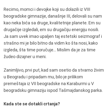
Recimo, momci i devojke koji su dolazili iz VIII
beogradske gimnazije, današnje III, delovali su nam
kao neka bića sa druge, kvalitetnije planete. Em su
drugačije izgledali, em su drugačiju energiju nosili.
Ja sam uvek imao upaljen taj estetski seizmograf i
strašno mi je bilo bitno da vidim ko šta nosi, kako
izgleda, šta time poručuje… Mislim da je za time
žudeo dizajner u meni.
Zanimljivo, prvi put, kad sam osetio da stvarno živim
u Beogradu i pripadam mu, bilo je prilikom
premeštaja iz VII beogradske na Karaburmi u V
beogradsku gimnaziju ispod Tašmajdanskog parka.
Kada ste se dotakli crtanja?