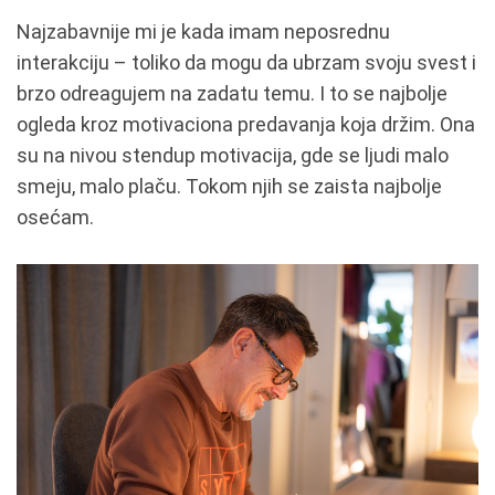
Najzabavnije mi je kada imam neposrednu
interakciju – toliko da mogu da ubrzam svoju svest i
brzo odreagujem na zadatu temu. I to se najbolje
ogleda kroz motivaciona predavanja koja držim. Ona
su na nivou stendup motivacija, gde se ljudi malo
smeju, malo plaču. Tokom njih se zaista najbolje
osećam.