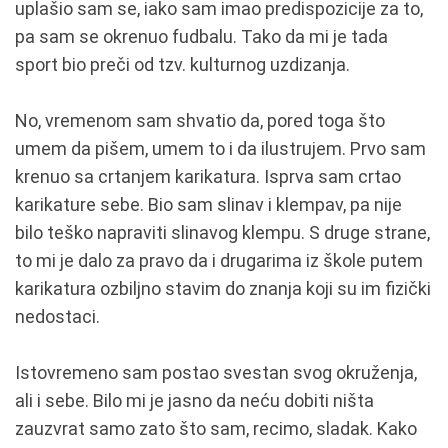
uplašio sam se, iako sam imao predispozicije za to,
pa sam se okrenuo fudbalu. Tako da mi je tada
sport bio preči od tzv. kulturnog uzdizanja.
No, vremenom sam shvatio da, pored toga što
umem da pišem, umem to i da ilustrujem. Prvo sam
krenuo sa crtanjem karikatura. Isprva sam crtao
karikature sebe. Bio sam slinav i klempav, pa nije
bilo teško napraviti slinavog klempu. S druge strane,
to mi je dalo za pravo da i drugarima iz škole putem
karikatura ozbiljno stavim do znanja koji su im fizički
nedostaci.
Istovremeno sam postao svestan svog okruženja,
ali i sebe. Bilo mi je jasno da neću dobiti ništa
zauzvrat samo zato što sam, recimo, sladak. Kako