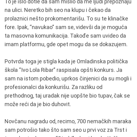
To je išlo dotle da sam mislio da me ljudi prepoznaju
na ulici. Neretko bih seo na klupu i čekao da
prolaznici nešto prokomentarišu. To su te klinačke
fore. Ipak, “navukao” sam se, videvši da je moguća
ta masovna komunikacija. Takođe sam uvideo da
imam platformu, gde opet mogu da se dokazujem.
Potvrda toga je stigla kada je Omladinska politička
škola “Ivo Lola Ribar” raspisala opšti konkurs. Ja
sam na istom pobedio, uprkos činjenici da su mogli i
profesionalci da konkurišu. Za razliku od
prethodnog, taj uradak nije uopšte bio tupav, čak se
može reći da je bio duhovit.
Novčanu nagradu od, recimo, 700 nemačkih maraka
sam potrošio tako što sam seo u prvi voz za Trst i