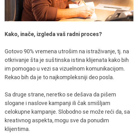
Kako, inače, izgleda vaš radni proces?
Gotovo 90% vremena utrošim na istraživanje, tj. na
otkrivanje šta je suštinska istina klijenata kako bih
im pomogao u vezi sa vizuelnom komunikacijom.
Rekao bih da je to najkompleksniji deo posla.
Sa druge strane, neretko se dešava da pišem
slogane i naslove kampanji ili čak smišljam
celokupne kampanje. Slobodno se može reći da, sa
kreativnog aspekta, mogu sve da ponudim
klijentima.