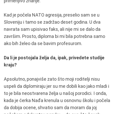
primenjivo znanje.
Kad je počela NATO agresija, preselio sam se u
Sloveniju i tamo se zadržao deset godina. U dva
navrata sam upisivao faks, ali nije mi se dalo da
završim. Prosto, diploma bi mi bila potrebna samo
ako bih želeo da se bavim profesurom.
Da li je postojala želja da, ipak, privedete studije
kraju?
Apsolutno, ponajviše zato što moji roditelji nisu
uspeli da diplomiraju jer su me dobili kao jako mladi i
to je bila neostvarena želja u našoj porodici. I onda,
kada je ćerka Nađa krenula u osnovnu školu i počela
da dobija ocene, shvatio sam da moram da joj