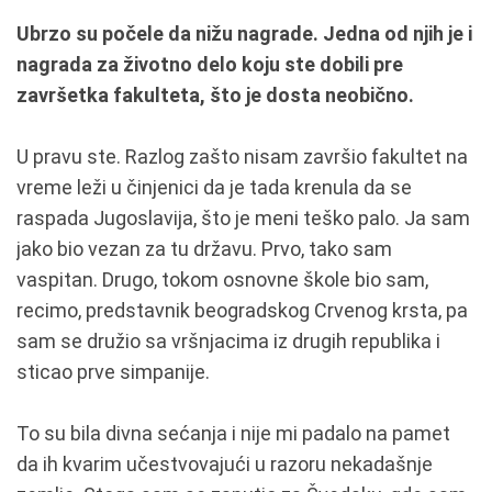
Ubrzo su počele da nižu nagrade. Jedna od njih je i
nagrada za životno delo koju ste dobili pre
završetka fakulteta, što je dosta neobično.
U pravu ste. Razlog zašto nisam završio fakultet na
vreme leži u činjenici da je tada krenula da se
raspada Jugoslavija, što je meni teško palo. Ja sam
jako bio vezan za tu državu. Prvo, tako sam
vaspitan. Drugo, tokom osnovne škole bio sam,
recimo, predstavnik beogradskog Crvenog krsta, pa
sam se družio sa vršnjacima iz drugih republika i
sticao prve simpanije.
To su bila divna sećanja i nije mi padalo na pamet
da ih kvarim učestvovajući u razoru nekadašnje