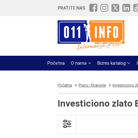
PRATITE NAS
Početna
O nama
Biznis katalog
Početna
Pravo i finansije
Investiciono z
Investiciono zlato