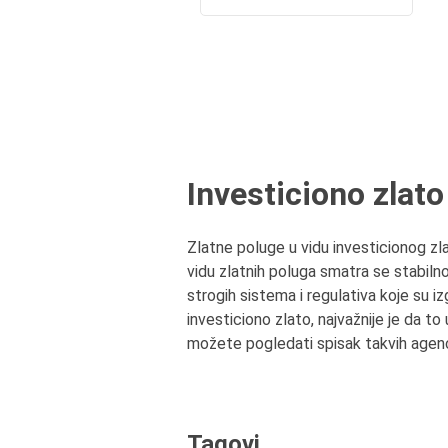
Investiciono zlat
Zlatne poluge u vidu investicionog zla
vidu zlatnih poluga smatra se stabil
strogih sistema i regulativa koje su 
investiciono zlato, najvažnije je da t
možete pogledati spisak takvih agencij
Tagovi