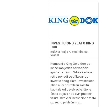
INVESTICIONO ZLATO KING
DOK
Bulevar kralja Aleksandra 60,
Vračar
Kompanija King Gold doo se
ističe kao jedan od vodećih
igrača na tržištu Srbije kada je
reč o ponudi sertifikovanog
investicionog zlata. Investiciono
zlato nudi pouzdanu zaštitu
kapitala od devalvacije, što je
česta pojava kod svih papirnih
valuta. Ovo čini investiciono zlato
izuzetno privlačnim z...