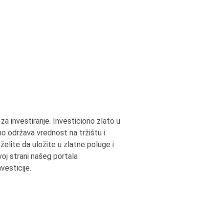
za investiranje. Investiciono zlato u
o održava vrednost na tržištu i
elite da uložite u zlatne poluge i
voj strani našeg portala
vesticije.