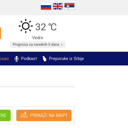
32 ℃
Vedro
Prognoza za narednih 5 dana
posao
Podkast
Preporuke iz Srbije
ENE
PRIKAŽI NA MAPI