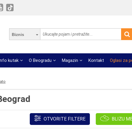
Biznis
Info kutak
O Beogradu
Magazin
Kontakt
Oglasi za 
lato
 Beograd
OTVORITE FILTERE
BLIZU M