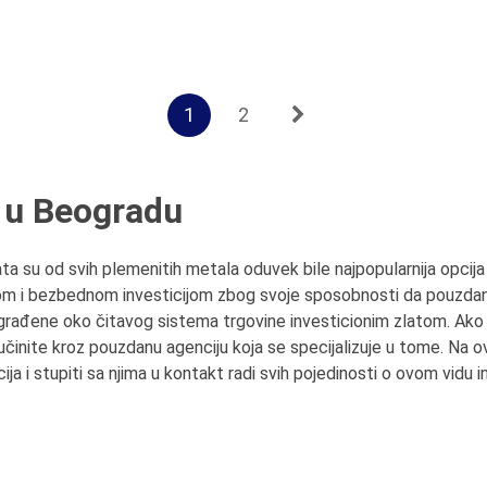
1
2
o u Beogradu
ta su od svih plemenitih metala oduvek bile najpopularnija opcija 
nom i bezbednom investicijom zbog svoje sposobnosti da pouzdan
izgrađene oko čitavog sistema trgovine investicionim zlatom. Ako ž
o učinite kroz pouzdanu agenciju koja se specijalizuje u tome. Na o
a i stupiti sa njima u kontakt radi svih pojedinosti o ovom vidu in