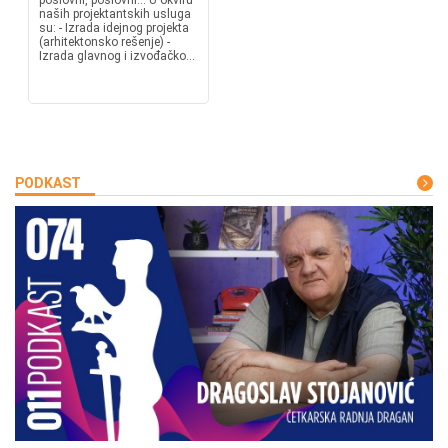
poslovni, poslovni... U okviru
naših projektantskih usluga
su: - Izrada idejnog projekta
(arhitektonsko rešenje) -
Izrada glavnog i izvođačko...
PODKAST