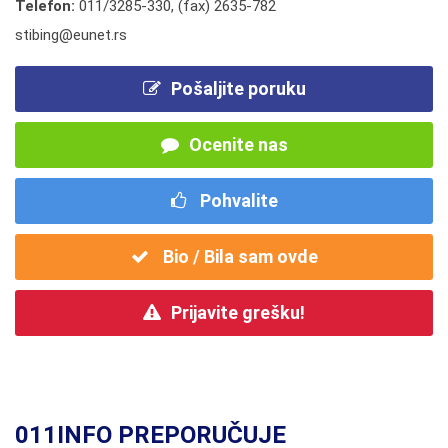
Telefon:
011/3285-330
,
(fax) 2635-782
stibing@eunet.rs
Pošaljite poruku
Ocenite nas
Pohvalite
Bio / Bila sam ovde
Prijavite grešku!
011INFO PREPORUČUJE