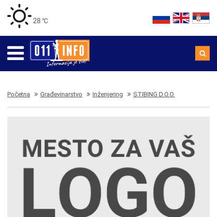
28 ℃
Početna
Građevinarstvo
Inženjering
STIBING D.O.O.