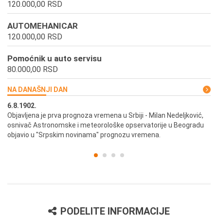
120.000,00 RSD
AUTOMEHANICAR
120.000,00 RSD
Pomoćnik u auto servisu
80.000,00 RSD
NA DANAŠNJI DAN
6.8.1902.
6.
ik
Objavljena je prva prognoza vremena u Srbiji - Milan Nedeljković,
Od
osnivač Astronomske i meteorološke opservatorije u Beogradu
Be
objavio u "Srpskim novinama" prognozu vremena.
PODELITE INFORMACIJE