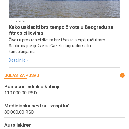
30.07.2026
Kako uskladiti brz tempo života u Beogradu sa
fitnes ciljevima
Život u prestonici diktira brz i često iscrpljujući ritam.
Saobraćajne gužve na Gazeli, dugi radni sati u
kancelarijama...
Detaljnije ›
OGLASI ZA POSAO
Pomoćni radnik u kuhinji
110.000,00 RSD
Medicinska sestra - vaspitač
80.000,00 RSD
Auto lakirer