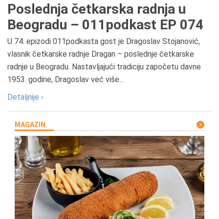
Poslednja četkarska radnja u
Beogradu – 011podkast EP 074
U 74. epizodi 011podkasta gost je Dragoslav Stojanović,
vlasnik četkarske radnje Dragan – poslednje četkarske
radnje u Beogradu. Nastavljajući tradiciju započetu davne
1953. godine, Dragoslav već više...
Detaljnije ›
MAGAZIN