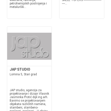
elektrana, rafinerija,
SKELE TOPERS ------------------------
petrohemijskih postrojenja i
----...
metalurški...
JAP STUDIO
Lomina 5, Stari grad
JAP studio, agencija za
projektovanje i dizajn Vlasnik
Jasminka Protić dipl.ing.arh.
Bavimo se projektovanjem
objekata različitih namena,
stambeni, stambeno-