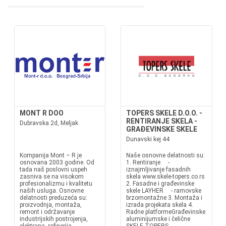
MONT R DOO
TOPERS SKELE D.O.O. -
RENTIRANJE SKELA -
Dubravska 2d, Meljak
GRAĐEVINSKE SKELE
Dunavski kej 44
Kompanija Mont – R je
Naše osnovne delatnosti su:
osnovana 2003 godine. Od
1. Rentiranje -
tada naš poslovni uspeh
iznajmljivanje fasadnih
zasniva se na visokom
skela www.skele-topers.co.rs
profesionalizmu i kvalitetu
2. Fasadne i građevinske
naših usluga. Osnovne
skele LAYHER - ramovske
delatnosti preduzeća su:
brzomontažne 3. Montaža i
proizvodnja, montaža,
izrada projekata skela 4.
remont i održavanje
Radne platformeGrađevinske
industrijskih postrojenja,
aluminijumske i čelične