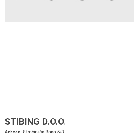
STIBING D.O.O.
Adresa:
Strahinjića Bana 5/3