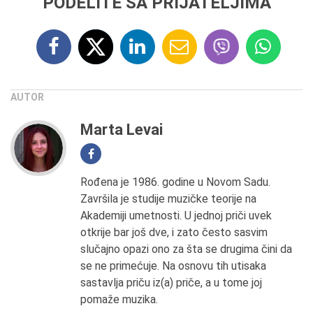
PODELITE SA PRIJATELJIMA
AUTOR
Marta Levai
Rođena je 1986. godine u Novom Sadu.
Završila je studije muzičke teorije na
Akademiji umetnosti. U jednoj priči uvek
otkrije bar još dve, i zato često sasvim
slučajno opazi ono za šta se drugima čini da
se ne primećuje. Na osnovu tih utisaka
sastavlja priču iz(a) priče, a u tome joj
pomaže muzika.