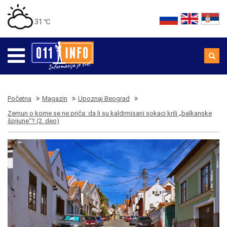
31 ℃
Početna
Magazin
Upoznaj Beograd
Zemun o kome se ne priča: da li su kaldrmisani sokaci krili „balkanske
špijune“? (2. deo)