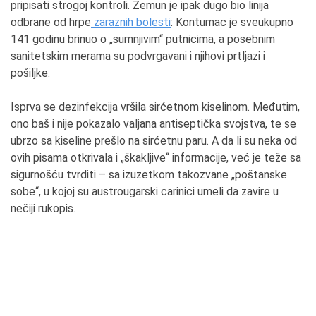
pripisati strogoj kontroli. Zemun je ipak dugo bio linija
odbrane od hrpe
zaraznih bolesti
: Kontumac je sveukupno
141 godinu brinuo o „sumnjivim“ putnicima, a posebnim
sanitetskim merama su podvrgavani i njihovi prtljazi i
pošiljke.
Isprva se dezinfekcija vršila sirćetnom kiselinom. Međutim,
ono baš i nije pokazalo valjana antiseptička svojstva, te se
ubrzo sa kiseline prešlo na sirćetnu paru. A da li su neka od
ovih pisama otkrivala i „škakljive“ informacije, već je teže sa
sigurnošću tvrditi – sa izuzetkom takozvane „poštanske
sobe“, u kojoj su austrougarski carinici umeli da zavire u
nečiji rukopis.