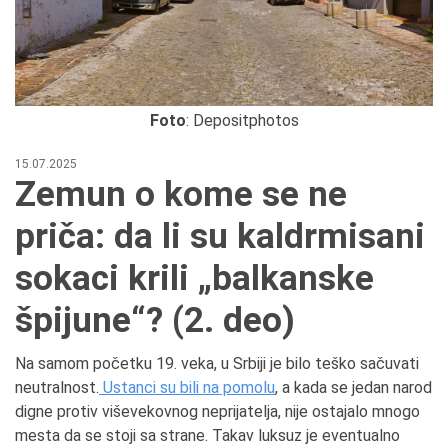
Foto
: Depositphotos
15.07.2025
Zemun o kome se ne
priča: da li su kaldrmisani
sokaci krili „balkanske
špijune“? (2. deo)
Na samom početku 19. veka, u Srbiji je bilo teško sačuvati
neutralnost.
Ustanci su bili na pomolu
, a kada se jedan narod
digne protiv viševekovnog neprijatelja, nije ostajalo mnogo
mesta da se stoji sa strane. Takav luksuz je eventualno