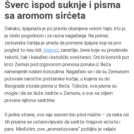
Šverc ispod suknje i pisma
sa aromom sirćeta
Dakako, špijunaža je po pravilu obavijena velom tajni, što ju
je činilo pogodnom i za razna nagađanja. Na primer,
zemunska čaršija je umela da pomene špijune koji na prvi
pogled to nisu bili:
trgovci
, zanatlije, žene koje su prodavale
tekstil, čak i kaluđeri i katolički sveštenici. Oni bi koristili put
kroz Zemun pod izgovorom prenosa poruka iz Beča
namenjenih ruskim konzulima. Nagađalo se i da su Zemunom
putovale naročite poštanske kočije, u kojima su do
Beograda stizala pisma iz Beča. Tobože, ova pisma su
mogla i da se duže zadrže u Zemunu, a sve sa ciljem
provere njihove sadržine.
S jedne strane, ovo nije sasvim bio plod mašte – za neka od
tih pisama se ustanovljavalo da sadrže tragove sirćeta i
pare. Međutim, ove „aromatizovane“ pošiljke je valjalo