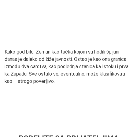
Kako god bilo, Zemun kao tačka kojom su hodili špijuni
danas je daleko od žiže javnosti. Ostao je kao ona granica
između dva carstva, kao poslednja stanica ka Istoku i prva
ka Zapadu. Sve ostalo se, eventualno, može klasifikovati
kao – strogo poverljivo.