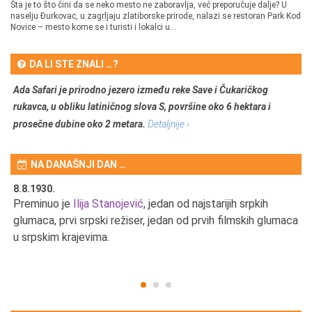
Šta je to što čini da se neko mesto ne zaboravlja, već preporučuje dalje? U
naselju Đurkovac, u zagrljaju zlatiborske prirode, nalazi se restoran Park Kod
Novice – mesto kome se i turisti i lokalci u...
DA LI STE ZNALI …?
Ada Safari je prirodno jezero između reke Save i Čukaričkog
rukavca, u obliku latiničnog slova S, površine oko 6 hektara i
prosečne dubine oko 2 metara.
Detaljnije ›
NA DANAŠNJI DAN …
8.8.1930.
8.
Preminuo je
Ilija Stanojević
, jedan od najstarijih srpkih
U 
u
glumaca, prvi srpski režiser, jedan od prvih filmskih glumaca
u srpskim krajevima.