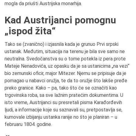
mogla da priušti Austrijska monarhija.
Kad Austrijanci pomognu
„ispod žita“
Tako se (zvanično) i izjasnila kada je grunuo Prvi srpski
ustanak. Međutim, situacija na terenu je bila sve samo ne
neutralna. Svedočanstva su o tome potekla iz pera prote
Mateje Nenadovića, uz opasku da je sa ustanicima „na vezi“
bio zemunski oficir, major Mitezer. Njemu se pripisuje da je
pomagao u nabavci oružja, te da to oružje što lakše pređe
preko granice. Kako – pa, tako što će se označiti kao
trgovinska roba, sa sve lažnim pratećim dokumentima. U
isto vreme, Austrijanci su presretali pisma Karađorđevih
ljudi, a informacije koje su saznavali su, pretpostavlja se,
kumovale izbijanju ustanka ranije no što je planiran – u
februaru 1804. godine.