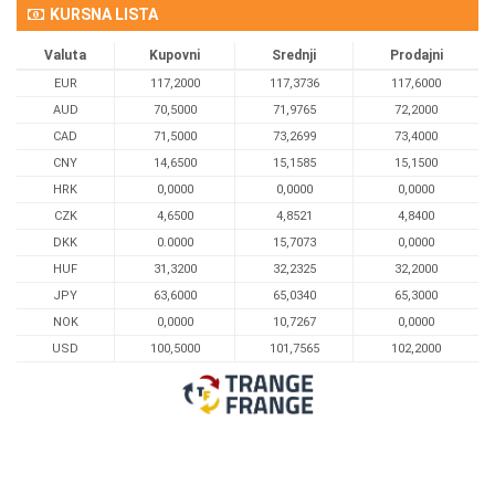
KURSNA LISTA
Valuta
Kupovni
Srednji
Prodajni
EUR
117,2000
117,3736
117,6000
AUD
70,5000
71,9765
72,2000
CAD
71,5000
73,2699
73,4000
CNY
14,6500
15,1585
15,1500
HRK
0,0000
0,0000
0,0000
CZK
4,6500
4,8521
4,8400
DKK
0.0000
15,7073
0,0000
HUF
31,3200
32,2325
32,2000
JPY
63,6000
65,0340
65,3000
NOK
0,0000
10,7267
0,0000
USD
100,5000
101,7565
102,2000