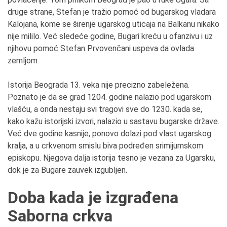
druge strane, Stefan je tražio pomoć od bugarskog vladara
Kalojana, kome se širenje ugarskog uticaja na Balkanu nikako
nije mililo. Već sledeće godine, Bugari kreću u ofanzivu i uz
njihovu pomoć Stefan Prvovenčani uspeva da ovlada
zemljom.
Istorija Beograda 13. veka nije precizno zabeležena.
Poznato je da se grad 1204. godine nalazio pod ugarskom
vlašću, a onda nestaju svi tragovi sve do 1230. kada se,
kako kažu istorijski izvori, nalazio u sastavu bugarske države.
Već dve godine kasnije, ponovo dolazi pod vlast ugarskog
kralja, a u crkvenom smislu biva podređen srimijumskom
episkopu. Njegova dalja istorija tesno je vezana za Ugarsku,
dok je za Bugare zauvek izgubljen.
Doba kada je izgrađena
Saborna crkva