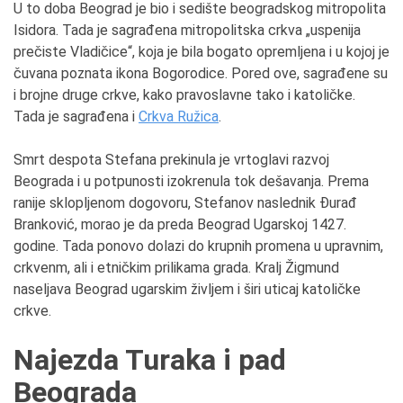
U to doba Beograd je bio i sedište beogradskog mitropolita
Isidora. Tada je sagrađena mitropolitska crkva „uspenija
prečiste Vladičice“, koja je bila bogato opremljena i u kojoj je
čuvana poznata ikona Bogorodice. Pored ove, sagrađene su
i brojne druge crkve, kako pravoslavne tako i katoličke.
Tada je sagrađena i
Crkva Ružica
.
Smrt despota Stefana prekinula je vrtoglavi razvoj
Beograda i u potpunosti izokrenula tok dešavanja. Prema
ranije sklopljenom dogovoru, Stefanov naslednik Đurađ
Branković, morao je da preda Beograd Ugarskoj 1427.
godine. Tada ponovo dolazi do krupnih promena u upravnim,
crkvenm, ali i etničkim prilikama grada. Kralj Žigmund
naseljava Beograd ugarskim življem i širi uticaj katoličke
crkve.
Najezda Turaka i pad
Beograda