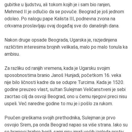
gubitke u ljudstvu, ali tokom kojih je i sam bio ranjen,
Mehmed II je odlučio da se povuče. Beograd je još jednom
odoleo. Po nalogu pape Kalista III, podnevna zvona na
crkvama proslavljaju ovaj događaj sve do današnjih dana.
Nakon druge opsade Beograda, Ugarska je, razjedinjena
različitim interesima brojnih velikaša, malo po malo tonula ka
ambisu.
Za razliku od ranijih vremena, kada je Ugarsku svojim
sposobnostima branio Janoš Hunjadi, početkom 16. veka
nije bilo ličnosti kadre da se odupre Turcima. Kada je 1520.
godine preuzeo vlast, sultan Sulejman Veličanstveni je sebi
zacrtao cilj da osvoji Beograd, ono u čemu njegovi preci nisu
uspeli. Već naredne godine to mu je i pošlo za rukom.
Poučen greškama svojih prethodnika, Sulejman je prvo
osvojio Srem, pa onda Beograd napao sa više strana. Iako su
se branioci hrabro borili, sami nisu imali većih izgleda protiv