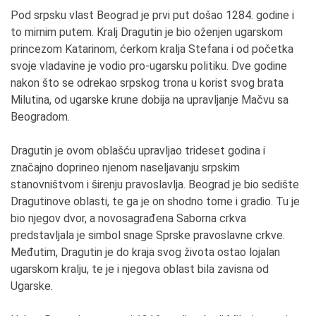
Pod srpsku vlast Beograd je prvi put došao 1284. godine i
to mirnim putem. Kralj Dragutin je bio oženjen ugarskom
princezom Katarinom, ćerkom kralja Stefana i od početka
svoje vladavine je vodio pro-ugarsku politiku. Dve godine
nakon što se odrekao srpskog trona u korist svog brata
Milutina, od ugarske krune dobija na upravljanje Mačvu sa
Beogradom.
Dragutin je ovom oblašću upravljao trideset godina i
značajno doprineo njenom naseljavanju srpskim
stanovništvom i širenju pravoslavlja. Beograd je bio sedište
Dragutinove oblasti, te ga je on shodno tome i gradio. Tu je
bio njegov dvor, a novosagrađena Saborna crkva
predstavljala je simbol snage Sprske pravoslavne crkve.
Međutim, Dragutin je do kraja svog života ostao lojalan
ugarskom kralju, te je i njegova oblast bila zavisna od
Ugarske.