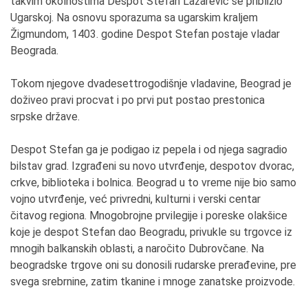
takvim okolnostima Despot Stefan Lazarević se približio
Ugarskoj. Na osnovu sporazuma sa ugarskim kraljem
Žigmundom, 1403. godine Despot Stefan postaje vladar
Beograda.
Tokom njegove dvadesettrogodišnje vladavine, Beograd je
doživeo pravi procvat i po prvi put postao prestonica
srpske države.
Despot Stefan ga je podigao iz pepela i od njega sagradio
bilstav grad. Izgrađeni su novo utvrđenje, despotov dvorac,
crkve, biblioteka i bolnica. Beograd u to vreme nije bio samo
vojno utvrđenje, već privredni, kulturni i verski centar
čitavog regiona. Mnogobrojne prvilegije i poreske olakšice
koje je despot Stefan dao Beogradu, privukle su trgovce iz
mnogih balkanskih oblasti, a naročito Dubrovčane. Na
beogradske trgove oni su donosili rudarske prerađevine, pre
svega srebrnine, zatim tkanine i mnoge zanatske proizvode.