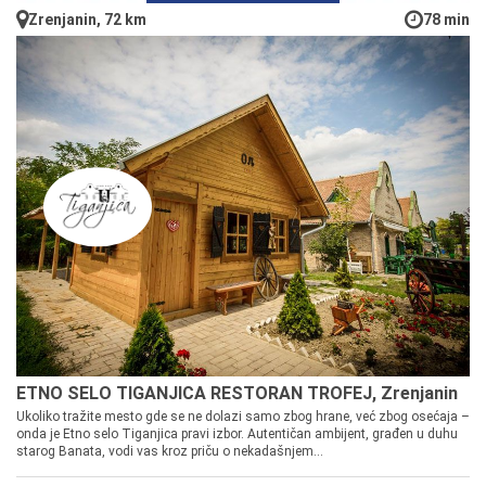
Zrenjanin, 72 km
78 min
ETNO SELO TIGANJICA RESTORAN TROFEJ, Zrenjanin
Ukoliko tražite mesto gde se ne dolazi samo zbog hrane, već zbog osećaja –
onda je Etno selo Tiganjica pravi izbor. Autentičan ambijent, građen u duhu
starog Banata, vodi vas kroz priču o nekadašnjem...