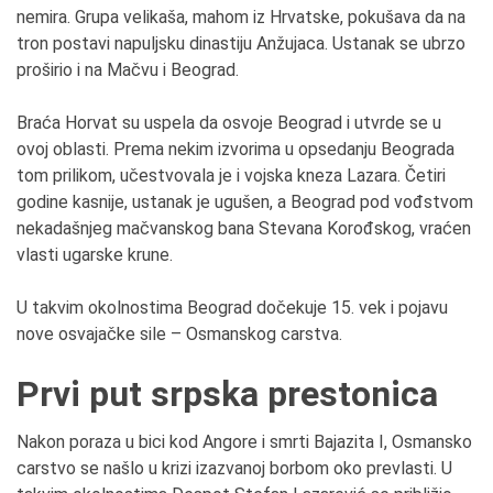
nemira. Grupa velikaša, mahom iz Hrvatske, pokušava da na
tron postavi napuljsku dinastiju Anžujaca. Ustanak se ubrzo
proširio i na Mačvu i Beograd.
Braća Horvat su uspela da osvoje Beograd i utvrde se u
ovoj oblasti. Prema nekim izvorima u opsedanju Beograda
tom prilikom, učestvovala je i vojska kneza Lazara. Četiri
godine kasnije, ustanak je ugušen, a Beograd pod vođstvom
nekadašnjeg mačvanskog bana Stevana Korođskog, vraćen
vlasti ugarske krune.
U takvim okolnostima Beograd dočekuje 15. vek i pojavu
nove osvajačke sile – Osmanskog carstva.
Prvi put srpska prestonica
Nakon poraza u bici kod Angore i smrti Bajazita I, Osmansko
carstvo se našlo u krizi izazvanoj borbom oko prevlasti. U