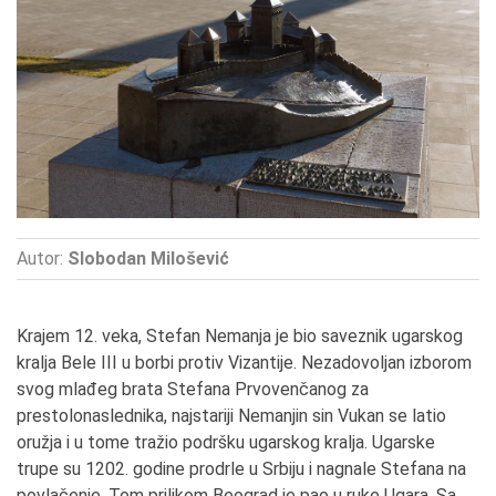
Autor:
Slobodan Milošević
Krajem 12. veka, Stefan Nemanja je bio saveznik ugarskog
kralja Bele III u borbi protiv Vizantije. Nezadovoljan izborom
svog mlađeg brata Stefana Prvovenčanog za
prestolonaslednika, najstariji Nemanjin sin Vukan se latio
oružja i u tome tražio podršku ugarskog kralja. Ugarske
trupe su 1202. godine prodrle u Srbiju i nagnale Stefana na
povlačenje. Tom prilikom Beograd je pao u ruke Ugara. Sa