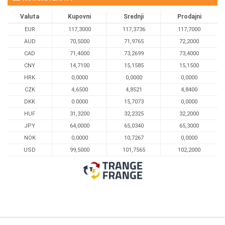
Valuta
Kupovni
Srednji
Prodajni
EUR
117,3000
117,3736
117,7000
AUD
70,5000
71,9765
72,2000
CAD
71,4000
73,2699
73,4000
CNY
14,7100
15,1585
15,1500
HRK
0,0000
0,0000
0,0000
CZK
4,6500
4,8521
4,8400
DKK
0.0000
15,7073
0,0000
HUF
31,3200
32,2325
32,2000
JPY
64,0000
65,0340
65,3000
NOK
0,0000
10,7267
0,0000
USD
99,5000
101,7565
102,2000