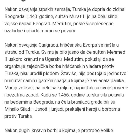
Nakon osvajanja srpskih zemalja, Turska je doprla do zidina
Beograda. 1440. godine, sultan Murat II je na čelu silne
vojske napao Beograd. Međutim, posle višemesečne
uzaludne opsade morao se povući.
Nakon osvajanja Carigrada, hrišćanska Evorpa se našla u
strahu od Turaka. Svima je bilo jasno da će sultan Mehmed
II uskoro krenuti na Ugarsku. Međutim, pokušaji da se
organizuje zajednička borba hrišćanskih vladara protiv
Turaka, nisu urodili plodom. Štaviše, nije postojalo jedinstvo
ni unutar samih ugarskih snaga u kojima je zavladala panika.
Mnogi velikaši, na čelu sa kraljem, napuštali su svoje posede
i bežali na zapad. Kada se 1456. godine turska sila pojavila
na bedemima Beograda, na čelu branilaca grada bili su
Mihailo Silađi i Janoš Hunjadi, prekaljeni heroji u borbama
protiv Turaka.
Nakon dugih, krvavih borbi u kojima je pretrpeo velike