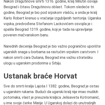
Nakon Dragutinove smrti 1316. godine, kralj Milutin osvaja
Beograd i čitavu Dragutinovu oblast. Tokom sledeće tri
godine, Beograd je bio pod srpskom vlašću, a onda je kralj
Karlo Robert krenuo u vraćanje izgubljenih teritorija. Ugarska
vojska, predvođena Stefanom Lackovićem osvojila je i
spalila Beograd 1319. godine, koji je tada na upravljanje
poveren mačvanskom banu.
Narednih decenija Beograd je bio važno pogranično uporište
ugarskih snaga u borbama sa rastućim srpskim carstvom. I
nakon smrti cara Dušana, Beograd ima važnu stratešku
ulogu u ugarskim prodorima u Srbiju.
Ustanak braće Horvat
Sve do smrti kralja Lajoša I 1382. godine, Beograd je ostao
u ugarskim rukama. Budući da ugarski kralj nije imao muških
potomaka, vlast je preuzela kraljica Jelisaveta Kotromanić,
u ime svoje ćerke Marije. U Ugarskoj dolazi do unutrašnjih