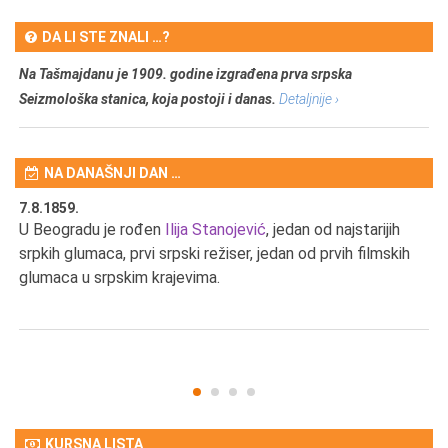
DA LI STE ZNALI …?
Na Tašmajdanu je 1909. godine izgrađena prva srpska
Seizmološka stanica, koja postoji i danas.
Detaljnije ›
NA DANAŠNJI DAN …
7.8.1859.
7.
U Beogradu je rođen
Ilija Stanojević
, jedan od najstarijih
U 
srpkih glumaca, prvi srpski režiser, jedan od prvih filmskih
red
glumaca u srpskim krajevima.
KURSNA LISTA