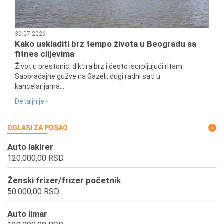
30.07.2026
Kako uskladiti brz tempo života u Beogradu sa
fitnes ciljevima
Život u prestonici diktira brz i često iscrpljujući ritam.
Saobraćajne gužve na Gazeli, dugi radni sati u
kancelarijama...
Detaljnije ›
OGLASI ZA POSAO
Auto lakirer
120.000,00 RSD
Ženski frizer/frizer početnik
50.000,00 RSD
Auto limar