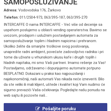
SAMOPOSLUŽIVANJE
Adresa:
Vodovodska 176, Žarkovo
Telefon:
011/2504-973
,
063/395-187
,
063/395-270
INTERCAFFE O nama INTERCAFFE - Već više od decenije sa
uspehom poslujemo u oblasti vending operaterstva. Bavimo se
uvozom, prodajom i uslužnim postavljanjem automata za
samoposluživanje toplim i hladnim napicima i prehranom.
Ukoliko želite da smanjite troškove svog poslovanja,
unapredite radni ambijent, povećate zadovoljstvo radnika i pri
tome da uživate u vrhunskom ukusu kafe i drugih toplih i
hladnih napitaka, mi smo Vaši partneri. Imamo rešenje za Vas!
Postavljamo, održavamo i dopunjujemo automate potpuno
BESPLATNO. Dokazani u praksi kao najpouzdaniji i
najekonomičniji, naši automati Vas nikada neće izneveriti. Bilo
da ste veliki ili mali klijent, uštede i kvalitet koji Vam nudimo će
sigurno prevazići Vaša očekivanja. Pogledajte našu ponudu na
web sajtu ili pozovite naš...
Pošaljite poruku