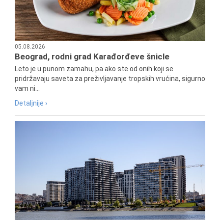
05.08.2026
Beograd, rodni grad Karađorđeve šnicle
Leto je u punom zamahu, pa ako ste od onih koji se
pridržavaju saveta za preživljavanje tropskih vrućina, sigurno
vam ni...
Detaljnije ›