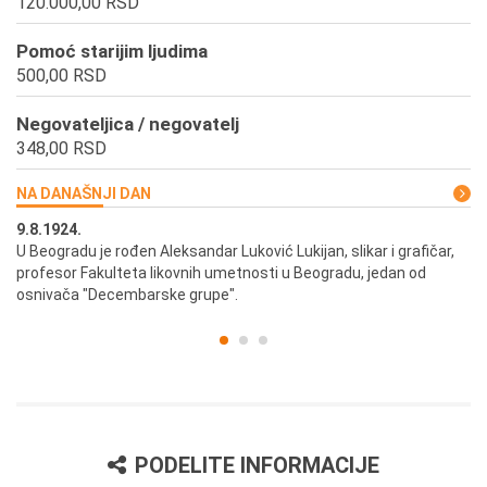
120.000,00 RSD
Pomoć starijim ljudima
500,00 RSD
Negovateljica / negovatelj
348,00 RSD
NA DANAŠNJI DAN
9.8.1924.
9.
U Beogradu je rođen Aleksandar Luković Lukijan, slikar i grafičar,
Pr
profesor Fakulteta likovnih umetnosti u Beogradu, jedan od
a,
osnivača "Decembarske grupe".
PODELITE INFORMACIJE