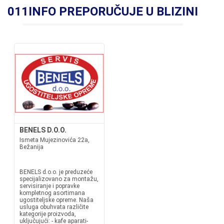
011INFO PREPORUČUJE U BLIZINI
BENELS D.O.O.
Ismeta Mujezinovića 22a,
Bežanija
BENELS d.o.o. je preduzeće
specijalizovano za montažu,
servisiranje i popravke
kompletnog asortimana
ugostiteljske opreme. Naša
usluga obuhvata različite
kategorije proizvoda,
uključujući: - kafe aparati-