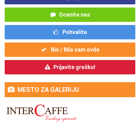
Ocenite nas
Pohvalite
Bio / Bila sam ovde
Prijavite grešku!
MESTO ZA GALERIJU