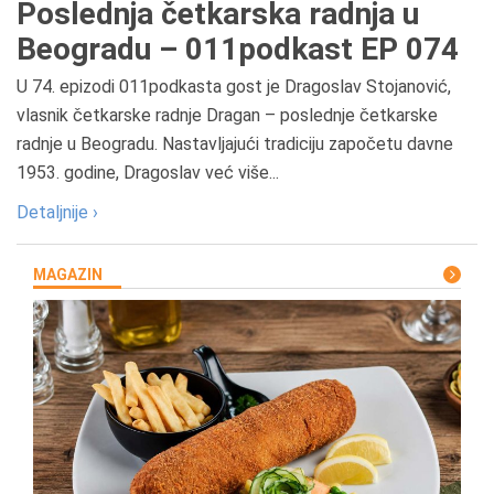
Poslednja četkarska radnja u
Beogradu – 011podkast EP 074
U 74. epizodi 011podkasta gost je Dragoslav Stojanović,
vlasnik četkarske radnje Dragan – poslednje četkarske
radnje u Beogradu. Nastavljajući tradiciju započetu davne
1953. godine, Dragoslav već više...
Detaljnije ›
MAGAZIN