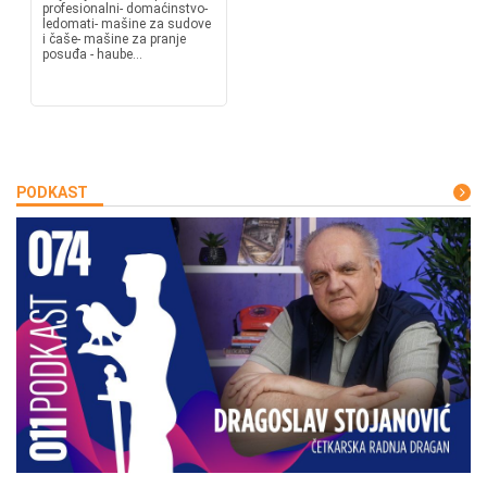
profesionalni- domaćinstvo-
ledomati- mašine za sudove
i čaše- mašine za pranje
posuđa - haube...
PODKAST