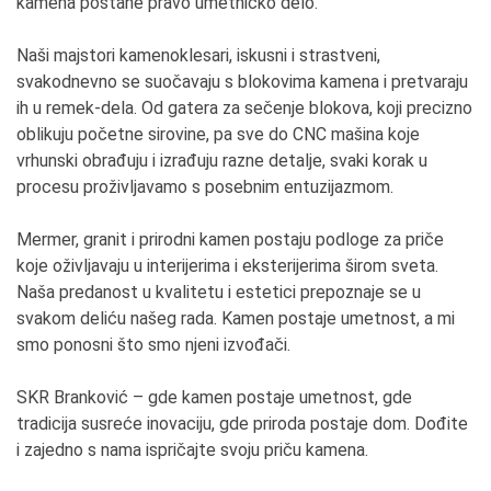
kamena postane pravo umetničko delo.
Naši majstori kamenoklesari, iskusni i strastveni,
svakodnevno se suočavaju s blokovima kamena i pretvaraju
ih u remek-dela. Od gatera za sečenje blokova, koji precizno
oblikuju početne sirovine, pa sve do CNC mašina koje
vrhunski obrađuju i izrađuju razne detalje, svaki korak u
procesu proživljavamo s posebnim entuzijazmom.
Mermer, granit i prirodni kamen postaju podloge za priče
koje oživljavaju u interijerima i eksterijerima širom sveta.
Naša predanost u kvalitetu i estetici prepoznaje se u
svakom deliću našeg rada. Kamen postaje umetnost, a mi
smo ponosni što smo njeni izvođači.
SKR Branković – gde kamen postaje umetnost, gde
tradicija susreće inovaciju, gde priroda postaje dom. Dođite
i zajedno s nama ispričajte svoju priču kamena.