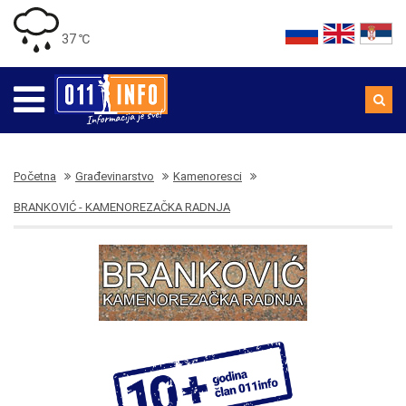
37 ℃
Početna
Građevinarstvo
Kamenoresci
BRANKOVIĆ - KAMENOREZAČKA RADNJA