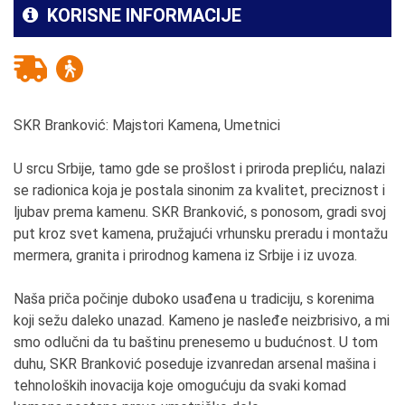
KORISNE INFORMACIJE
SKR Branković: Majstori Kamena, Umetnici
U srcu Srbije, tamo gde se prošlost i priroda prepliću, nalazi
se radionica koja je postala sinonim za kvalitet, preciznost i
ljubav prema kamenu. SKR Branković, s ponosom, gradi svoj
put kroz svet kamena, pružajući vrhunsku preradu i montažu
mermera, granita i prirodnog kamena iz Srbije i iz uvoza.
Naša priča počinje duboko usađena u tradiciju, s korenima
koji sežu daleko unazad. Kameno je nasleđe neizbrisivo, a mi
smo odlučni da tu baštinu prenesemo u budućnost. U tom
duhu, SKR Branković poseduje izvanredan arsenal mašina i
tehnoloških inovacija koje omogućuju da svaki komad