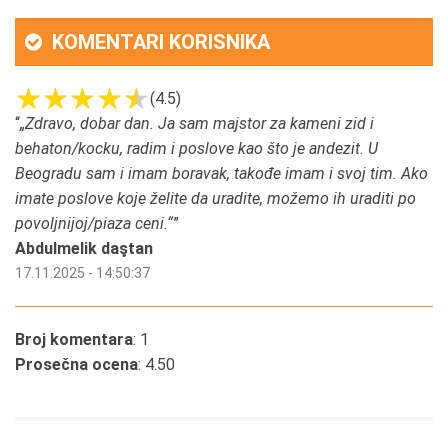
KOMENTARI KORISNIKA
(4.5)
“
„Zdravo, dobar dan. Ja sam majstor za kameni zid i
behaton/kocku, radim i poslove kao što je andezit. U
Beogradu sam i imam boravak, takođe imam i svoj tim. Ako
imate poslove koje želite da uradite, možemo ih uraditi po
povoljnijoj/piaza ceni.“
”
Abdulmelik daştan
17.11.2025 - 14:50:37
Broj komentara
: 1
Prosečna ocena
: 4.50