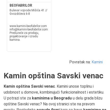
BEOFABRILOR
Bulevar vojvode Mišića 41 //
Gvozdićeva 6-8
www.kamini-beofabrilor.com
info@kamini-beofabrilor.com
Preduzeće za prodaju,
projektovanje i izradu
kamina.
Povratak na:
Kamini
Kamin opština Savski venac
Kamin opština Savski venac
. Kamini unose toplinu i
udobnost u domove, kombinujući funkcionalnost i estetiku.
U potrazi ste za
kaminima u Beogradu
u delu grada blizu
opštine Savski venac? Na ovoj stranici ste na pravom
mestu. Pogledajte
ponude firmi
koje se bave
kaminima na