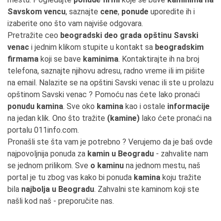
Savskom vencu
, saznajte
cene
,
ponude
uporedite ih i
izaberite ono što vam najviše odgovara.
Pretražite ceo
beogradski deo grada opštinu Savski
venac
i jednim klikom stupite u kontakt sa
beogradskim
firmama
koji se bave
kaminima
. Kontaktirajte ih na broj
telefona, saznajte njihovu adresu, radno vreme ili im pišite
na email. Nalazite se na opštini Savski venac ili ste u prolazu
opštinom Savski venac ? Pomoću nas ćete lako pronaći
ponudu kamina
. Sve oko
kamina
kao i ostale
informacije
na jedan klik. Ono što tražite
(kamine)
lako ćete pronaći na
portalu 011info.com.
Pronašli ste šta vam je potrebno ? Verujemo da je baš ovde
najpovoljnija ponuda za
kamin u Beogradu
- zahvalite nam
se jednom prilikom. Sve
o kaminu
na jednom mestu, naš
portal je tu zbog vas kako bi ponuda
kamina
koju tražite
bila
najbolja u Beogradu
. Zahvalni ste kaminom koji ste
našli kod naš - preporučite nas.