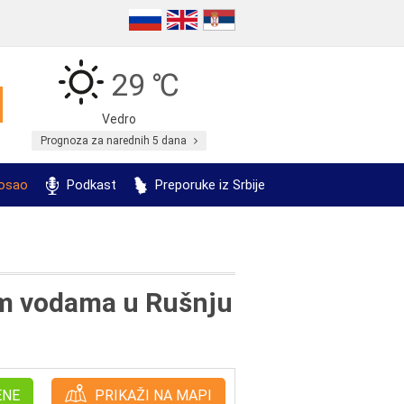
29 ℃
Vedro
Prognoza za narednih 5 dana
posao
Podkast
Preporuke iz Srbije
im vodama u Rušnju
ENE
PRIKAŽI NA MAPI