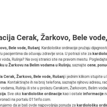
acija Cerak, Žarkovo, Bele vode
ovo, Bele vode, Rušanj
. Kardiološke ordinacije pružaju dijagnosti
 pacijentima da očuvaju zdravlje srca. U potrazi ste za
kardiol
ih voda, Rušnja? Na ovoj stranici ste na pravom mestu. Pogledajt
aku u Žarkovu na Belim vodama u Rušnju
, saznajte
cene
,
ponu
a Cerak, Žarkovo, Bele vode, Rušanj
i jednim klikom stupite u
jama
. Kontaktirajte ih na broj telefona, saznajte njihovu adresu, rad
m vodama, Rušnju ili ste u prolazu Cerakom, Žarkovom, Belim vo
cija
. Sve oko
kardiološke ordinacije
kao i ostale
informacije
na
ronaći na portalu 011info.com.
erujemo da je baš ovde najpovoljnija ponuda za
kardiološku ordi