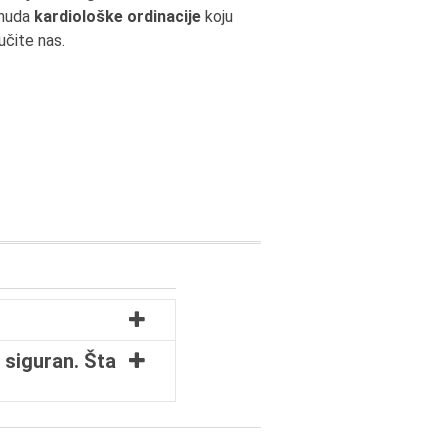
onuda
kardiološke ordinacije
koju
učite nas.
 siguran. Šta