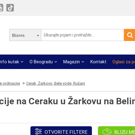
Biznis
Info kutak
O Beogradu
Magazin
Kontakt
Oglasi za 
e ordinacije
Cerak, Žarkovo, Bele vode, Rušanj
cije na Ceraku u Žarkovu na Bel
OTVORITE FILTERE
BLIZU M