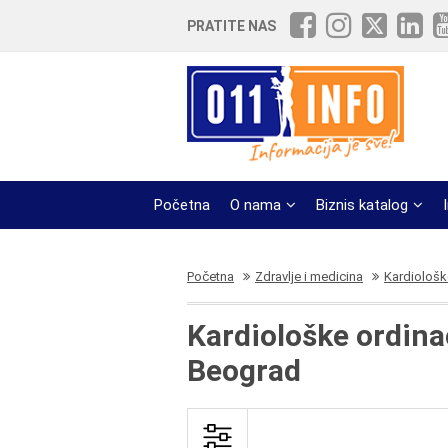
PRATITE NAS
Početna
O nama
Biznis katalog
Početna
Zdravlje i medicina
Kardiološk
Kardiološke ordina
Beograd