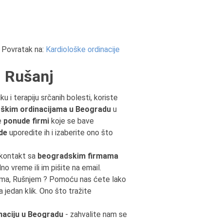
Povratak na:
Kardiološke ordinacije
, Rušanj
ku i terapiju srčanih bolesti, koriste
oškim ordinacijama u Beogradu
u
e
ponude firmi
koje se bave
de
uporedite ih i izaberite ono što
 kontakt sa
beogradskim firmama
no vreme ili im pišite na email.
dama, Rušnjem ? Pomoću nas ćete lako
 jedan klik. Ono što tražite
naciju u Beogradu
- zahvalite nam se