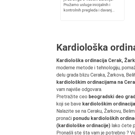
Pružamo usluge inicijalnih i
kontrolnih pregleda i davanj...
Kardiološka ordin
Kardiološka ordinacija Cerak, Žark
moderne metode i tehnologiju, pomažu
delu grada blizu Ceraka, Žarkova, Bel
kardiološkim ordinacijama na Cer
vam najviše odgovara.
Pretražite ceo
beogradski deo grad
koji se bave
kardiološkim ordinaci
Nalazite se na Ceraku, Žarkovu, Beli
pronaći
ponudu kardioloških ordina
(kardiološke ordinacije)
lako ćete p
Pronašli ste šta vam je potrebno ? V