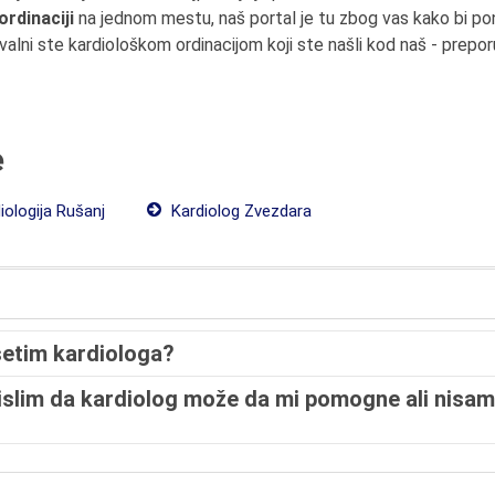
ordinaciji
na jednom mestu, naš portal je tu zbog vas kako bi p
valni ste kardiološkom ordinacijom koji ste našli kod naš - prepor
e
iologija Rušanj
Kardiolog Zvezdara
setim kardiologa?
slim da kardiolog može da mi pomogne ali nisam