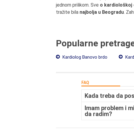
jednom prilikom. Sve
o kardiološkoj 
tražite bila
najbolja u Beogradu
. Zah
Popularne pretrag
Kardiolog Banovo brdo
Kard
FAQ
Kada treba da po
Imam problem i mi
da radim?