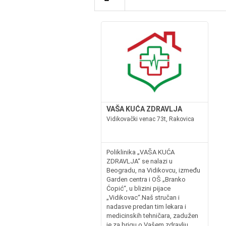
VAŠA KUĆA ZDRAVLJA
Vidikovački venac 73t, Rakovica
Poliklinika „VAŠA KUĆA
ZDRAVLJA“ se nalazi u
Beogradu, na Vidikovcu, između
Garden centra i OŠ „Branko
Ćopić“, u blizini pijace
„Vidikovac“.Naš stručan i
nadasve predan tim lekara i
medicinskih tehničara, zadužen
je za brigu o Vašem zdravlju.