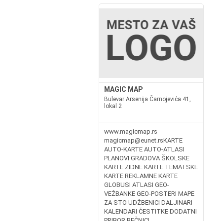
MAGIC MAP
Bulevar Arsenija Čarnojevića 41,
lokal 2
www.magicmap.rs
magicmap@eunet.rsKARTE
AUTO-KARTE AUTO-ATLASI
PLANOVI GRADOVA ŠKOLSKE
KARTE ZIDNE KARTE TEMATSKE
KARTE REKLAMNE KARTE
GLOBUSI ATLASI GEO-
VEŽBANKE GEO-POSTERI MAPE
ZA STO UDŽBENICI DALJINARI
KALENDARI ČESTITKE DODATNI
PRIBOR REČNICI