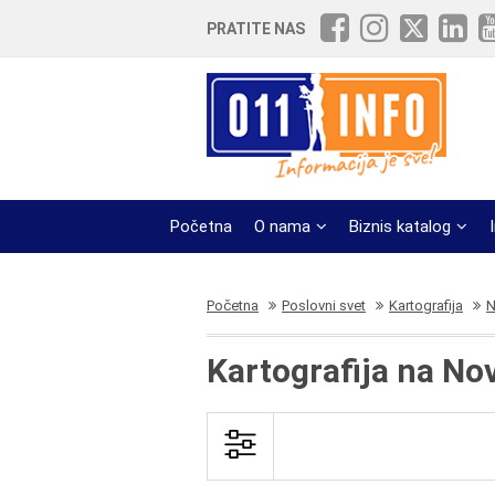
PRATITE NAS
Početna
O nama
Biznis katalog
Početna
Poslovni svet
Kartografija
N
Kartografija na N