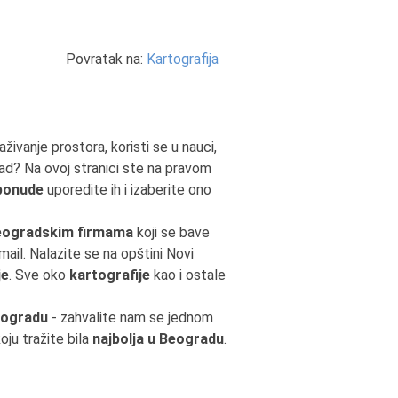
Povratak na:
Kartografija
aživanje prostora, koristi se u nauci,
ad? Na ovoj stranici ste na pravom
ponude
uporedite ih i izaberite ono
eogradskim firmama
koji se bave
email. Nalazite se na opštini Novi
je
. Sve oko
kartografije
kao i ostale
eogradu
- zahvalite nam se jednom
oju tražite bila
najbolja u Beogradu
.