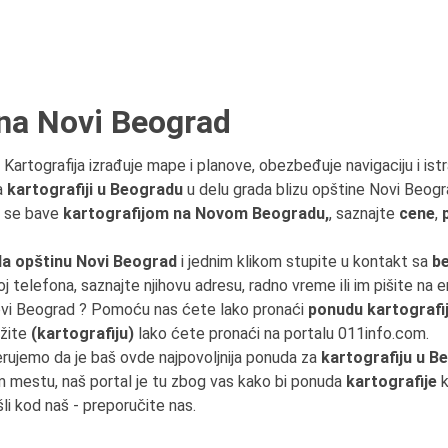
ina Novi Beograd
. Kartografija izrađuje mape i planove, obezbeđuje navigaciju i istr
za
kartografiji u Beogradu
u delu grada blizu opštine Novi Beogr
 se bave
kartografijom na Novom Beogradu,
, saznajte
cene
,
a opštinu Novi Beograd
i jednim klikom stupite u kontakt sa
b
roj telefona, saznajte njihovu adresu, radno vreme ili im pišite na 
Novi Beograd ? Pomoću nas ćete lako pronaći
ponudu kartografi
ažite
(kartografiju)
lako ćete pronaći na portalu 011info.com.
erujemo da je baš ovde najpovoljnija ponuda za
kartografiju u B
 mestu, naš portal je tu zbog vas kako bi ponuda
kartografije
k
šli kod naš - preporučite nas.