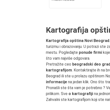
Kartografija opšt
Kartografija opština Novi Beograd
turizmu i obrazovanju. U potrazi ste 
mestu. Pogledajte
ponude firmi
koje
što vam najviše odgovara.
Pretražite ceo
beogradski deo grad
kartografijom
. Kontaktirajte ih na b
Beograd ili ste u prolazu opštinom 
informacije
na jedan klik. Ono što tr
Pronašli ste šta vam je potrebno ? V
prilikom. Sve
o kartografiji
na jednom
Zahvalni ste kartografijom koji ste na