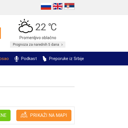
22 ℃
Promenljivo oblačno
Prognoza za narednih 5 dana
posao
Podkast
Preporuke iz Srbije
ENE
PRIKAŽI NA MAPI