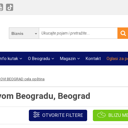
Biznis
Info kutak
O Beogradu
Magazin
Kontakt
Oglasi za 
OVI BEOGRAD cela opština
ovom Beogradu, Beograd
OTVORITE FILTERE
BLIZU M