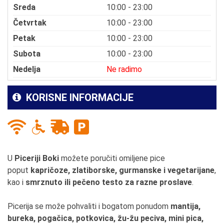
Sreda
10:00 - 23:00
Četvrtak
10:00 - 23:00
Petak
10:00 - 23:00
Subota
10:00 - 23:00
Nedelja
Ne radimo
KORISNE INFORMACIJE
U
Piceriji Boki
možete poručiti omiljene pice
poput
kapričoze, zlatiborske, gurmanske i vegetarijane
,
kao i
smrznuto ili pečeno testo za razne proslave
.
Picerija se može pohvaliti i bogatom ponudom
mantija,
bureka, pogačica, potkovica, žu-žu peciva, mini pica,