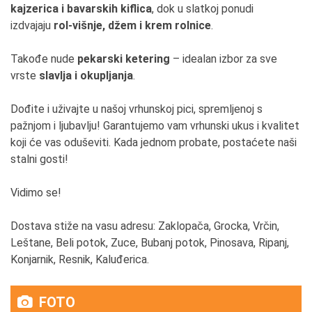
kajzerica i bavarskih kiflica
, dok u slatkoj ponudi
izdvajaju
rol-višnje, džem i krem rolnice
.
Takođe nude
pekarski ketering
– idealan izbor za sve
vrste
slavlja i okupljanja
.
Dođite i uživajte u našoj vrhunskoj pici, spremljenoj s
pažnjom i ljubavlju! Garantujemo vam vrhunski ukus i kvalitet
koji će vas oduševiti. Kada jednom probate, postaćete naši
stalni gosti!
Vidimo se!
Dostava stiže na vasu adresu: Zaklopača, Grocka, Vrčin,
Leštane, Beli potok, Zuce, Bubanj potok, Pinosava, Ripanj,
Konjarnik, Resnik, Kaluđerica.
FOTO