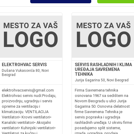
ELEKTROHVAC SERVIS
SERVIS RASHLADNIH I KLIMA
UREĐAJA SAVREMENA
Dušana Vukasovića 80, Novi
TEHNIKA
Beograd
Jurija Gagarina 50, Novi Beograd
elektrohvacservis@gmail.com
Firma Savremena tehnika
Elektrohvac servis nudi:Prodaju,
osnovana 1967 sa sedištem na
proizvodnju, ugradnju i servis
Novom Beogradu u ulici Jurija
opreme za ventilaciju i
Gagarina 50. Osnovna delatnost
klimatizaciju. VENTILACIJA
firme Savremena Tehnika je
Ventilatori• Krovni ventilatori•
servis popravka i ugradnja
Kanalski ventilatori• Aksijalni
rashladnih uređaja. U okviru firme
ventilatori• Kuhinjski ventilatori•
posedujemo split sisteme,
Ventilatori za kućnu i
izrada, ugradnja, prodaja,