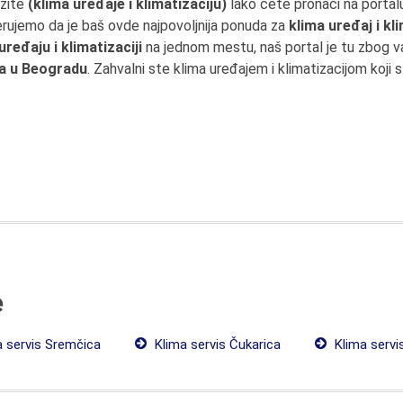
ažite
(klima uređaje i klimatizaciju)
lako ćete pronaći na portal
erujemo da je baš ovde najpovoljnija ponuda za
klima uređaj i kl
uređaju i klimatizaciji
na jednom mestu, naš portal je tu zbog 
ja u Beogradu
. Zahvalni ste klima uređajem i klimatizacijom koji 
e
 servis Sremčica
Klima servis Čukarica
Klima servi