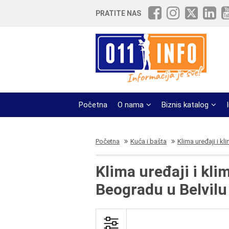
PRATITE NAS
Početna
O nama
Biznis katalog
Početna
Kuća i bašta
Klima uređaji i kl
Klima uređaji i kl
Beogradu u Belvil