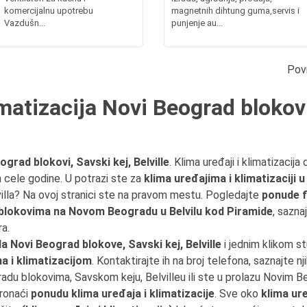
komercijalnu upotrebu
magnetnih dihtung guma,servis i
Vazdušn...
punjenje au...
Pov
imatizacija Novi Beograd blokovi
ograd blokovi, Savski kej, Belville
. Klima uređaji i klimatizacij
cele godine. U potrazi ste za
klima uređajima i klimatizaciji 
illa? Na ovoj stranici ste na pravom mestu. Pogledajte
ponude f
 blokovima na Novom Beogradu u Belvilu kod Piramide
, sazna
a.
 Novi Beograd blokove, Savski kej, Belville
i jednim klikom s
a i klimatizacijom
. Kontaktirajte ih na broj telefona, saznajte nj
adu blokovima, Savskom keju, Belvilleu ili ste u prolazu Novim
pronaći
ponudu klima uređaja i klimatizacije
. Sve oko
klima ure