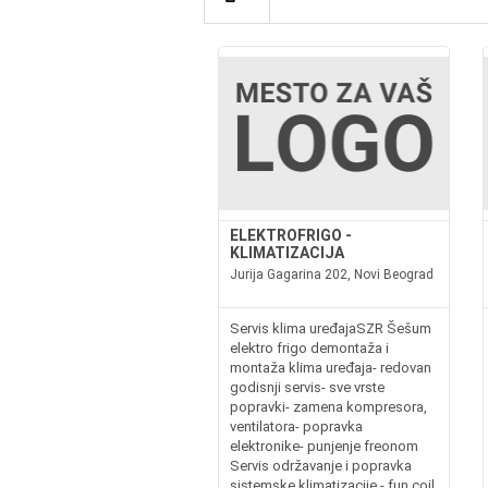
ELEKTROFRIGO -
KLIMATIZACIJA
Jurija Gagarina 202, Novi Beograd
Servis klima uređajaSZR Šešum
elektro frigo demontaža i
montaža klima uređaja- redovan
godisnji servis- sve vrste
popravki- zamena kompresora,
ventilatora- popravka
elektronike- punjenje freonom
Servis održavanje i popravka
sistemske klimatizacije - fun coil