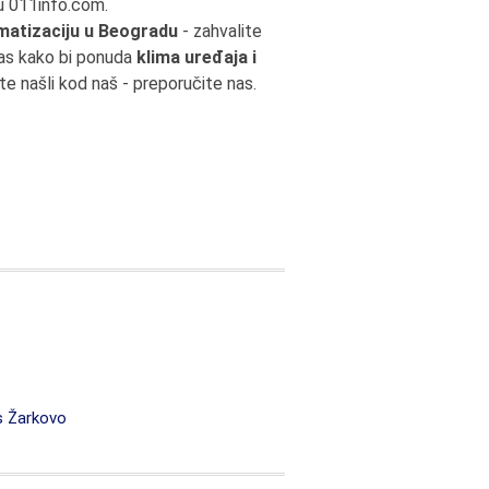
u 011info.com.
imatizaciju u Beogradu
- zahvalite
vas kako bi ponuda
klima uređaja i
ste našli kod naš - preporučite nas.
s Žarkovo