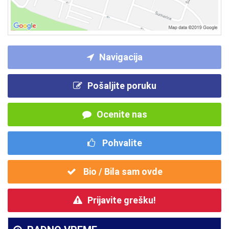
Navigacija
Pošaljite poruku
Ocenite nas
Pohvalite
Bio / Bila sam ovde
Prijavite grešku!