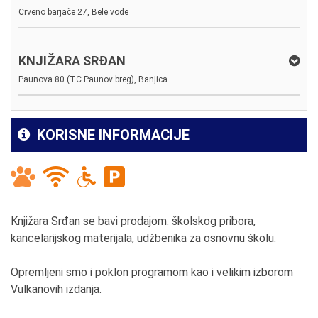
Crveno barjače 27, Bele vode
KNJIŽARA SRĐAN
Paunova 80 (TC Paunov breg), Banjica
KORISNE INFORMACIJE
Knjižara Srđan se bavi prodajom: školskog pribora,
kancelarijskog materijala, udžbenika za osnovnu školu.
Opremljeni smo i poklon programom kao i velikim izborom
Vulkanovih izdanja.