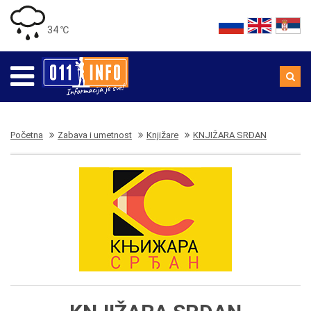
34 ℃
Početna
Zabava i umetnost
Knjižare
KNJIŽARA SRĐAN