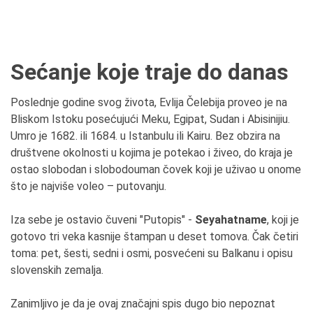
Sećanje koje traje do danas
Poslednje godine svog života, Evlija Čelebija proveo je na
Bliskom Istoku posećujući Meku, Egipat, Sudan i Abisinijiu.
Umro je 1682. ili 1684. u Istanbulu ili Kairu. Bez obzira na
društvene okolnosti u kojima je potekao i živeo, do kraja je
ostao slobodan i slobodouman čovek koji je uživao u onome
što je najviše voleo – putovanju.
Iza sebe je ostavio čuveni "Putopis" -
Seyahatname
, koji je
gotovo tri veka kasnije štampan u deset tomova. Čak četiri
toma: pet, šesti, sedni i osmi, posvećeni su Balkanu i opisu
slovenskih zemalja.
Zanimljivo je da je ovaj značajni spis dugo bio nepoznat