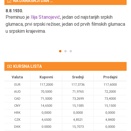
NA DANAŠNJI DAN …
8.8.1930.
8.
Preminuo je
Ilija Stanojević
, jedan od najstarijih srpkih
U 
u
glumaca, prvi srpski režiser, jedan od prvih filmskih glumaca
u srpskim krajevima.
KURSNA LISTA
Valuta
Kupovni
Srednji
Prodajni
EUR
117,2000
117,3736
117,6000
AUD
70,5000
71,9765
72,2000
CAD
71,5000
73,2699
73,4000
CNY
14,6500
15,1585
15,1500
HRK
0,0000
0,0000
0,0000
CZK
4,6500
4,8521
4,8400
DKK
0.0000
15,7073
0,0000