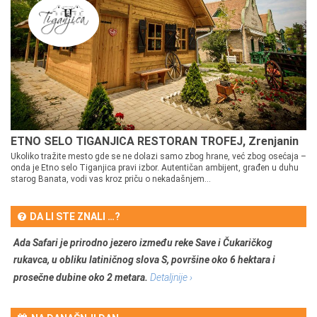
ETNO SELO TIGANJICA RESTORAN TROFEJ, Zrenjanin
Ukoliko tražite mesto gde se ne dolazi samo zbog hrane, već zbog osećaja –
onda je Etno selo Tiganjica pravi izbor. Autentičan ambijent, građen u duhu
starog Banata, vodi vas kroz priču o nekadašnjem...
DA LI STE ZNALI …?
Ada Safari je prirodno jezero između reke Save i Čukaričkog
rukavca, u obliku latiničnog slova S, površine oko 6 hektara i
prosečne dubine oko 2 metara.
Detaljnije ›