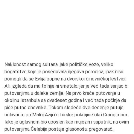
Naklonost samog sultana, jake političke veze, veliko
bogatstvo koje je posedovala njegova porodica, ipak nisu
pomogli da se Evlija popne na dvorskoj činovničkoj lestvici.
Ali, izgleda da mu to nije ni smetalo, jer je već tada sanjao o
putovanjima u daleke zemlje. Na prvo kraće putovanje u
okolinu Istanbula sa dvadeset godina i već tada počinje da
piše putne dnevnike. Tokom sledeće dve decenije putuje
uglavnom po Maloj Aziji i u turske pokrajine oko Crnog mora.
Iako je uglavnom bio uposlen kao mujezin i saputnik, na ovim
putovanjima Čelebija postaje glasonoša, pregovarač,