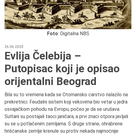
Foto
: Digitalna NBS
26.06.2020
Evlija Čelebija –
Putopisac koji je opisao
orijentalni Beograd
Bila su to vremena kada se Otomansko carstvo nalazilo na
prekretnici. Feudalni sistem koji vekovima bio vetar u jedra
osvajačkom pohodu na Evropu, počeo je da se urušava.
Sultani su postajali taoci janičara, a prvi znaci otpora javljali
su se u potlačenim zemljama. S druge strane, ohrabrene
hrišćanske zemlje krenule su protiv nekada najmoćnije