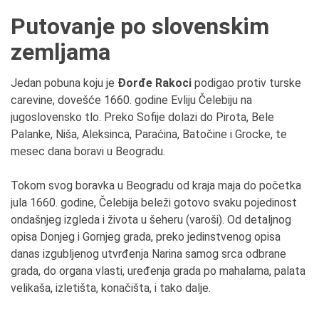
Putovanje po slovenskim
zemljama
Jedan pobuna koju je
Đorđe Rakoci
podigao protiv turske
carevine, dovešće 1660. godine Evliju Čelebiju na
jugoslovensko tlo. Preko Sofije dolazi do Pirota, Bele
Palanke, Niša, Aleksinca, Paraćina, Batočine i Grocke, te
mesec dana boravi u Beogradu.
Tokom svog boravka u Beogradu od kraja maja do početka
jula 1660. godine, Čelebija beleži gotovo svaku pojedinost
ondašnjeg izgleda i života u šeheru (varoši). Od detaljnog
opisa Donjeg i Gornjeg grada, preko jedinstvenog opisa
danas izgubljenog utvrđenja Narina samog srca odbrane
grada, do organa vlasti, uređenja grada po mahalama, palata
velikaša, izletišta, konačišta, i tako dalje.