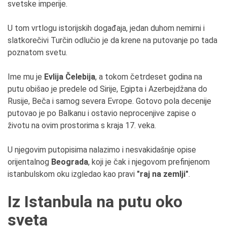
svetske imperije.
U tom vrtlogu istorijskih događaja, jedan duhom nemirni i
slatkorečivi Turčin odlučio je da krene na putovanje po tada
poznatom svetu.
Ime mu je
Evlija Čelebija
, a tokom četrdeset godina na
putu obišao je predele od Sirije, Egipta i Azerbejdžana do
Rusije, Beča i samog severa Evrope. Gotovo pola decenije
putovao je po Balkanu i ostavio neprocenjive zapise o
životu na ovim prostorima s kraja 17. veka.
U njegovim putopisima nalazimo i nesvakidašnje opise
orijentalnog
Beograda
, koji je čak i njegovom prefinjenom
istanbulskom oku izgledao kao pravi
"raj na zemlji"
.
Iz Istanbula na putu oko
sveta