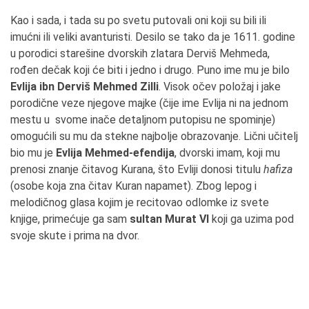
Kao i sada, i tada su po svetu putovali oni koji su bili ili
imućni ili veliki avanturisti. Desilo se tako da je 1611. godine
u porodici starešine dvorskih zlatara Derviš Mehmeda,
rođen dečak koji će biti i jedno i drugo. Puno ime mu je bilo
Evlija ibn Derviš Mehmed Zilli
. Visok očev položaj i jake
porodične veze njegove majke (čije ime Evlija ni na jednom
mestu u svome inače detaljnom putopisu ne spominje)
omogućili su mu da stekne najbolje obrazovanje. Lični učitelj
bio mu je
Evlija Mehmed-efendija
, dvorski imam, koji mu
prenosi znanje čitavog Kurana, što Evliji donosi titulu
hafiza
(osobe koja zna čitav Kuran napamet). Zbog lepog i
melodičnog glasa kojim je recitovao odlomke iz svete
knjige, primećuje ga sam
sultan Murat VI
koji ga uzima pod
svoje skute i prima na dvor.