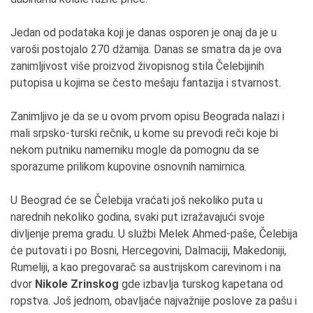
Jedan od podataka koji je danas osporen je onaj da je u
varoši postojalo 270 džamija. Danas se smatra da je ova
zanimljivost više proizvod živopisnog stila Čelebijinih
putopisa u kojima se često mešaju fantazija i stvarnost.
Zanimljivo je da se u ovom prvom opisu Beograda nalazi i
mali srpsko-turski rečnik, u kome su prevodi reči koje bi
nekom putniku namerniku mogle da pomognu da se
sporazume prilikom kupovine osnovnih namirnica.
U Beograd će se Čelebija vraćati još nekoliko puta u
narednih nekoliko godina, svaki put izražavajući svoje
divljenje prema gradu. U službi Melek Ahmed-paše, Čelebija
će putovati i po Bosni, Hercegovini, Dalmaciji, Makedoniji,
Rumeliji, a kao pregovarač sa austrijskom carevinom i na
dvor
Nikole Zrinskog
gde izbavlja turskog kapetana od
ropstva. Još jednom, obavljaće najvažnije poslove za pašu i