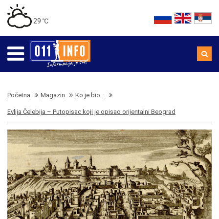
29 ℃
Početna
Magazin
Ko je bio...
Evlija Čelebija – Putopisac koji je opisao orijentalni Beograd