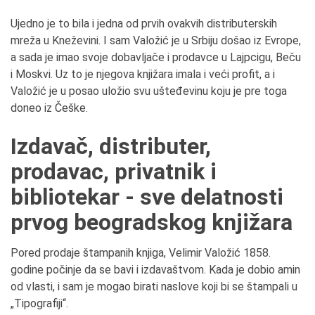
Ujedno je to bila i jedna od prvih ovakvih distributerskih
mreža u Kneževini. I sam Valožić je u Srbiju došao iz Evrope,
a sada je imao svoje dobavljače i prodavce u Lajpcigu, Beču
i Moskvi. Uz to je njegova knjižara imala i veći profit, a i
Valožić je u posao uložio svu ušteđevinu koju je pre toga
doneo iz Češke.
Izdavač, distributer,
prodavac, privatnik i
bibliotekar - sve delatnosti
prvog beogradskog knjižara
Pored prodaje štampanih knjiga, Velimir Valožić 1858.
godine počinje da se bavi i izdavaštvom. Kada je dobio amin
od vlasti, i sam je mogao birati naslove koji bi se štampali u
„Tipografiji“.