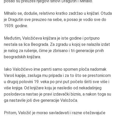
posao su preuzeli njegovi sinovi Dragutin i Mihailo.
Mihailo se, doduše, relativno kratko zadržao u knjižari. Otuda
je Dragutin sve preuzeo na sebe, a posao je vodio sve do
1939. godine.
Međutim, Valožićeva knjižara je iste godine i potpuno
nestala sa lica Beograda. Za zgradu u kojoj se nalazila izdat
je nalog za rušenje, čime je zbrisano i tri generacije prvih
beogradskih knjižara.
Iako Valožićevo ime pamti samo spomen ploča nadomak
Varoš kapije, zasluga mu pripada i za to što se prestonicom
u drugoj polovini 19. veka po prvi put počelo širiti sve više i
više knjiga. Od knjižare koju je nasledio od nekadašnjeg
poslodavca nastao je pravi izdavački biznis, a nakon toga su
ga nastavile još dve generacije Valožoća.
Pritom, Valožić je morao savladavati i razne otežavajuće