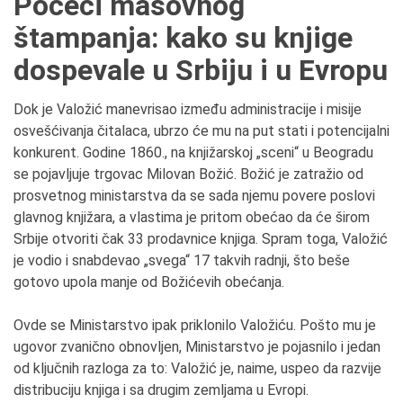
Počeci masovnog
štampanja: kako su knjige
dospevale u Srbiju i u Evropu
Dok je Valožić manevrisao između administracije i misije
osvešćivanja čitalaca, ubrzo će mu na put stati i potencijalni
konkurent. Godine 1860., na knjižarskoj „sceni“ u Beogradu
se pojavljuje trgovac Milovan Božić. Božić je zatražio od
prosvetnog ministarstva da se sada njemu povere poslovi
glavnog knjižara, a vlastima je pritom obećao da će širom
Srbije otvoriti čak 33 prodavnice knjiga. Spram toga, Valožić
je vodio i snabdevao „svega“ 17 takvih radnji, što beše
gotovo upola manje od Božićevih obećanja.
Ovde se Ministarstvo ipak priklonilo Valožiću. Pošto mu je
ugovor zvanično obnovljen, Ministarstvo je pojasnilo i jedan
od ključnih razloga za to: Valožić je, naime, uspeo da razvije
distribuciju knjiga i sa drugim zemljama u Evropi.