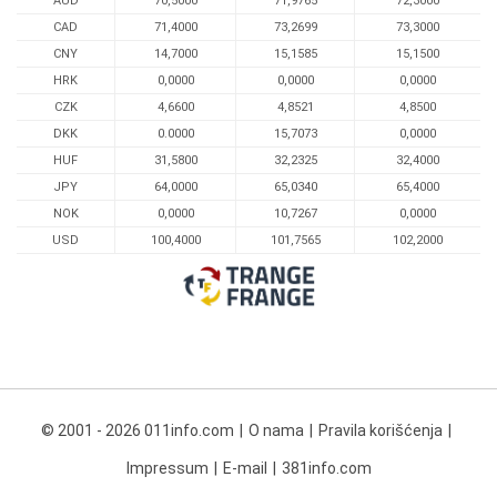
AUD
70,5000
71,9765
72,3000
CAD
71,4000
73,2699
73,3000
CNY
14,7000
15,1585
15,1500
HRK
0,0000
0,0000
0,0000
CZK
4,6600
4,8521
4,8500
DKK
0.0000
15,7073
0,0000
HUF
31,5800
32,2325
32,4000
JPY
64,0000
65,0340
65,4000
NOK
0,0000
10,7267
0,0000
USD
100,4000
101,7565
102,2000
© 2001 - 2026 011info.com
O nama
Pravila korišćenja
Impressum
E-mail
381info.com