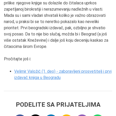
prilike: njegove knjige su dolazile do čitalaca uprkos
zapetljanoj birokratiji i nerazumevanju nadležnih u vlasti.
Mada su i sami vladari shvatali koliko je važno obrazovati
narod, u praksi bi se to neretko pokazalo kao neveliki
prioritet. Prvi beogradski izdavač, pak, ozbiljno je shvatio
svoj posao. Da to nije bio slučaj, možda bi i Beograd (a još
više ostatak Kneževine) i dalje još koju deceniju kaskao za
čitaocima širom Evrope.
Pročitajte još i:
Velimir Valožić (1. deo) - zaboravljeni prosvetitelj i prvi
izdavač knjiga u Beogradu
PODELITE SA PRIJATELJIMA