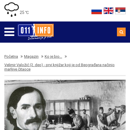
25 ℃
Početna
Magazin
Ko je bio...
Velimir Valožić (2. deo) - prvi knjižar koji je od Beograđana načinio
marljive čitaoce