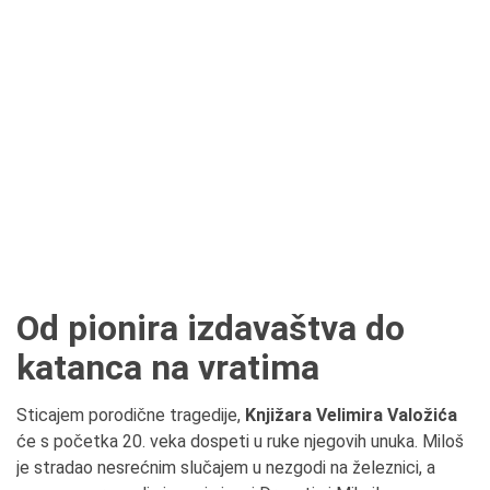
Od pionira izdavaštva do
katanca na vratima
Sticajem porodične tragedije,
Knjižara Velimira Valožića
će s početka 20. veka dospeti u ruke njegovih unuka. Miloš
je stradao nesrećnim slučajem u nezgodi na železnici, a