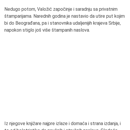
Nedugo potom, Valožić započinje i saradnju sa privatnim
štamparijama. Narednih godina je nastavio da utire put kojim
bi do Beograđana, pa i stanovnika udaljenijih krajeva Srbije,
napokon stiglo još više štampanih naslova.
Iz njegove knjižare najpre izlaze i domaća i strana izdanja, i