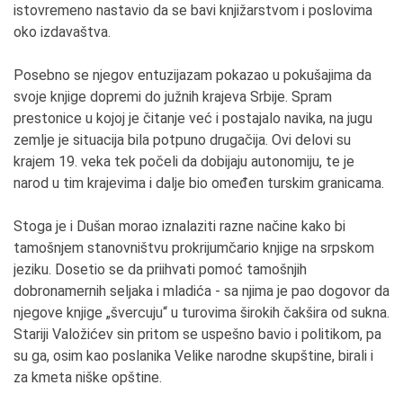
istovremeno nastavio da se bavi knjižarstvom i poslovima
oko izdavaštva.
Posebno se njegov entuzijazam pokazao u pokušajima da
svoje knjige dopremi do južnih krajeva Srbije. Spram
prestonice u kojoj je čitanje već i postajalo navika, na jugu
zemlje je situacija bila potpuno drugačija. Ovi delovi su
krajem 19. veka tek počeli da dobijaju autonomiju, te je
narod u tim krajevima i dalje bio omeđen turskim granicama.
Stoga je i Dušan morao iznalaziti razne načine kako bi
tamošnjem stanovništvu prokrijumčario knjige na srpskom
jeziku. Dosetio se da priihvati pomoć tamošnjih
dobronamernih seljaka i mladića - sa njima je pao dogovor da
njegove knjige „švercuju“ u turovima širokih čakšira od sukna.
Stariji Valožićev sin pritom se uspešno bavio i politikom, pa
su ga, osim kao poslanika Velike narodne skupštine, birali i
za kmeta niške opštine.