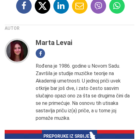
AUTOR
Marta Levai
Rođena je 1986. godine u Novom Sadu.
Završila je studije muzičke teorije na
Akademiji umetnosti. U jednoj priči uvek
otkrije bar još dve, i zato često sasvim
slučajno opazi ono za šta se drugima čini da
se ne primećuje. Na osnovu tih utisaka
sastavlja priču iz(a) priče, a u tome joj
pomaže muzika.
PREPORUKE IZ SRBIJE