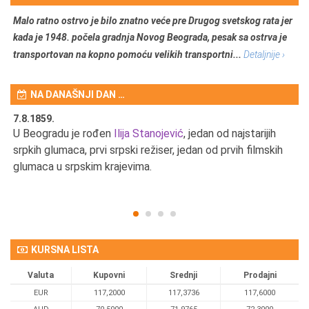
Malo ratno ostrvo je bilo znatno veće pre Drugog svetskog rata jer
kada je 1948. počela gradnja Novog Beograda, pesak sa ostrva je
transportovan na kopno pomoću velikih transportni...
Detaljnije ›
NA DANAŠNJI DAN …
7.8.1859.
7.
U Beogradu je rođen
Ilija Stanojević
, jedan od najstarijih
U 
srpkih glumaca, prvi srpski režiser, jedan od prvih filmskih
red
glumaca u srpskim krajevima.
KURSNA LISTA
Valuta
Kupovni
Srednji
Prodajni
EUR
117,2000
117,3736
117,6000