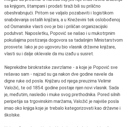
sa knjigom, štampani i prodati tiraži bili su prilično
obeshrabrujući. Pritom se valjalo pozabaviti i logistikom
snabdevanja ostalih knjižara, a u Kneževini tek oslobođenoj
od Osmanske vlasti ovo je bio i priličan organizacijski
poduhvat. Naposletku, Popović se našao i u mukotrpnim
pokušajima postizanja dogovora sa tadašnjim Ministarstvom
prosvete. Iako je po ugovoru bio vlasnik državne knjižare,
vlasti su i dalje oklevale da mu izađu u susret.
Neprekidne birokratske zavrzlame - a koje je Popović sve
rešavao sam - najzad su ga nakon dve godine navele da
digne ruke od posla. Knjižaru od njega preuzima Velimir
Valožić, te od 1854. godine postaje njen novi vlasnik. Sada
je, međutim, nasledio i muke svog prethodnika. Pored silnih
peripetija sa trgovinskim maržama, Valožić je najviše posla
imao oko knjiga koje je trebalo kategorizovati kao državne i
školske.