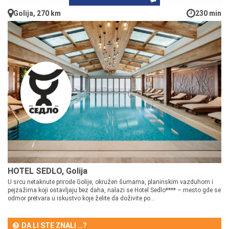
Golija, 270 km
230 min
HOTEL SEDLO, Golija
U srcu netaknute prirode Golije, okružen šumama, planinskim vazduhom i
pejzažima koji ostavljaju bez daha, nalazi se Hotel Sedlo**** – mesto gde se
odmor pretvara u iskustvo koje želite da doživite po...
DA LI STE ZNALI …?