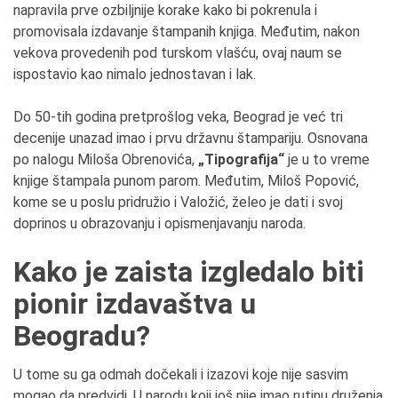
napravila prve ozbiljnije korake kako bi pokrenula i
promovisala izdavanje štampanih knjiga. Međutim, nakon
vekova provedenih pod turskom vlašću, ovaj naum se
ispostavio kao nimalo jednostavan i lak.
Do 50-tih godina pretprošlog veka, Beograd je već tri
decenije unazad imao i prvu državnu štampariju. Osnovana
po nalogu Miloša Obrenovića,
„Tipografija“
je u to vreme
knjige štampala punom parom. Međutim, Miloš Popović,
kome se u poslu pridružio i Valožić, želeo je dati i svoj
doprinos u obrazovanju i opismenjavanju naroda.
Kako je zaista izgledalo biti
pionir izdavaštva u
Beogradu?
U tome su ga odmah dočekali i izazovi koje nije sasvim
mogao da predvidi. U narodu koji još nije imao rutinu druženja