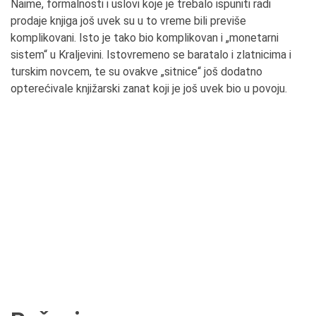
Naime, formalnosti i uslovi koje je trebalo ispuniti radi
prodaje knjiga još uvek su u to vreme bili previše
komplikovani. Isto je tako bio komplikovan i „monetarni
sistem“ u Kraljevini. Istovremeno se baratalo i zlatnicima i
turskim novcem, te su ovakve „sitnice“ još dodatno
opterećivale knjižarski zanat koji je još uvek bio u povoju.