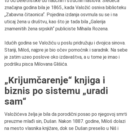
to od beletristike do naučnih i stručnih naslova. Sledeća
značajna godina bila je 1865., kada Valožić osniva biblioteku
„Zabavna čitaonica“. Pojedina izdanja osvrnula su se i na
uticaj žena u društvu, kao što je tada bila „Galerija
znamenitih žena srpskih“ publiciste Mihaila Rozena.
Idućih godina se Valožiću u poslu pridružuju i dvojica sinova.
Stariji, Miloš, najpre je bio očev pomoćnik i saradnik. Na sebe
je zatim uzeo poslove oko izdavaštva, a u tome je imao i
podršku pisca Milovana Glišića.
„Krijumčarenje“ knjiga i
biznis po sistemu „uradi
sam“
Valožićeva želja je bila da porodični posao po njegovoj smrti
preuzme mlađi sin, Dušan. Nakon 1887. godine, Miloš dolazi
na mesto vlasnika knjižare, dok se Dušan preselio u Niš i