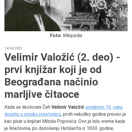
Foto
: Wikipedia
14.04.2021
Velimir Valožić (2. deo) -
prvi knjižar koji je od
Beograđana načinio
marljive čitaoce
Kada se školovani Čeh
Velimir Valožić
sredinom 19. veka
doselio u srpsku prestonicu
, prvih nekoliko godina proveo je
kao pisar u knjižari Miloša Popovića. Ovo je bilo vreme kada
je Kneževina, po donošenju Hatišerifa iz 1830. godine,