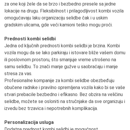
za one koji žele da se brzo i bezbedno presele sa jedne
lokacije na drugu. Fleksibilnost i prilagodljivost kombi vozila
omogućavaju laku organizaciju selidbe čak i u uskim
gradskim ulicama, gde veći kamioni teško mogu proći.
Prednosti kombi selidbi
Jedna od ključnih prednosti kombi selidbi je brzina. Kombi
vozila mogu da se lako parkiraju i istovare bliže vašem domu
ili poslovnom prostoru, što smanjuje vreme utrošeno na
samu selidbu. To znači manje gužve u saobraćaju i manje
stresa za vas.
Profesionalne kompanije za kombi selidbe obezbeđuju
obučene radnike i pravilno opremljena vozila kako bi se vaše
stvari prebacile bezbedno i efikasno. Bez obzira na veličinu
selidbe, možete se osloniti na stručnjake da sve organizuju i
izvedu bez trzavica i nepotrebnih komplikacija.
Personalizacija usluga
Dodatna prednost kombi selidbi je mogućnost