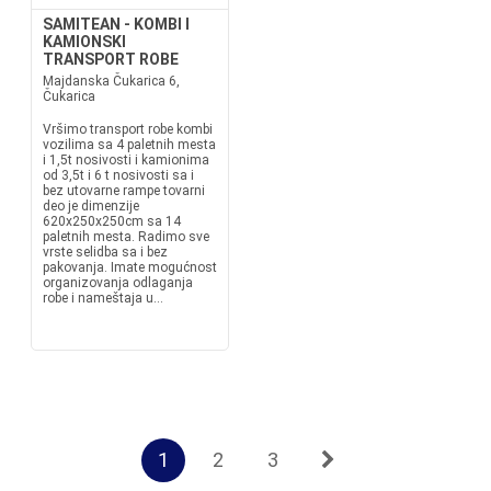
SAMITEAN - KOMBI I
KAMIONSKI
TRANSPORT ROBE
Majdanska Čukarica 6,
Čukarica
Vršimo transport robe kombi
vozilima sa 4 paletnih mesta
i 1,5t nosivosti i kamionima
od 3,5t i 6 t nosivosti sa i
bez utovarne rampe tovarni
deo je dimenzije
620x250x250cm sa 14
paletnih mesta. Radimo sve
vrste selidba sa i bez
pakovanja. Imate mogućnost
organizovanja odlaganja
robe i nameštaja u...
1
2
3