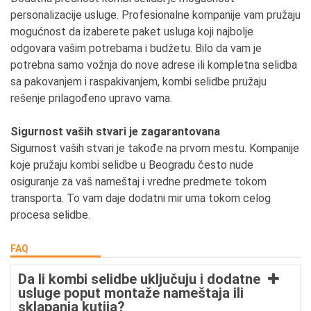
personalizacije usluge. Profesionalne kompanije vam pružaju
mogućnost da izaberete paket usluga koji najbolje
odgovara vašim potrebama i budžetu. Bilo da vam je
potrebna samo vožnja do nove adrese ili kompletna selidba
sa pakovanjem i raspakivanjem, kombi selidbe pružaju
rešenje prilagođeno upravo vama.
Sigurnost vaših stvari je zagarantovana
Sigurnost vaših stvari je takođe na prvom mestu. Kompanije
koje pružaju kombi selidbe u Beogradu često nude
osiguranje za vaš nameštaj i vredne predmete tokom
transporta. To vam daje dodatni mir uma tokom celog
procesa selidbe.
FAQ
Da li kombi selidbe uključuju i dodatne
usluge poput montaže nameštaja ili
sklapanja kutija?