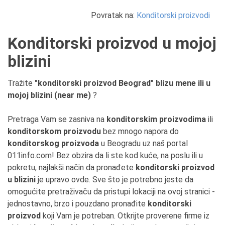
Povratak na:
Konditorski proizvodi
Konditorski proizvod u mojoj
blizini
Tražite
"konditorski proizvod Beograd" blizu mene ili u
mojoj blizini (near me)
?
Pretraga Vam se zasniva na
konditorskim proizvodima
ili
konditorskom proizvodu
bez mnogo napora do
konditorskog proizvoda
u Beogradu uz naš portal
011info.com! Bez obzira da li ste kod kuće, na poslu ili u
pokretu, najlakši način da pronađete
konditorski proizvod
u blizini
je upravo ovde. Sve što je potrebno jeste da
omogućite pretraživaču da pristupi lokaciji na ovoj stranici -
jednostavno, brzo i pouzdano pronađite
konditorski
proizvod
koji Vam je potreban. Otkrijte proverene firme iz