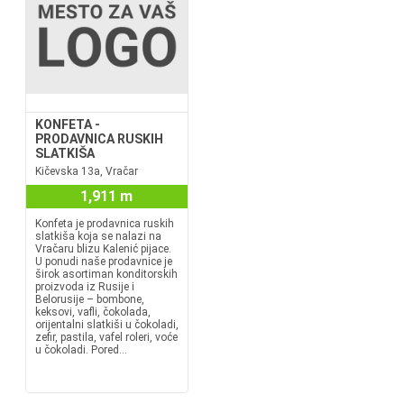
KONFETA -
PRODAVNICA RUSKIH
SLATKIŠA
Kičevska 13a, Vračar
1,911 m
Konfeta je prodavnica ruskih
slatkiša koja se nalazi na
Vračaru blizu Kalenić pijace.
U ponudi naše prodavnice je
širok asortiman konditorskih
proizvoda iz Rusije i
Belorusije – bombone,
keksovi, vafli, čokolada,
orijentalni slatkiši u čokoladi,
zefir, pastila, vafel roleri, voće
u čokoladi. Pored...