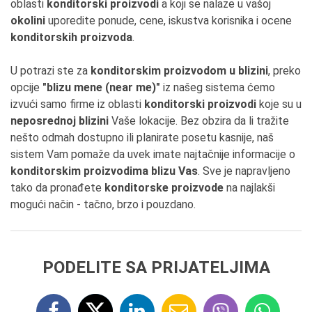
oblasti
konditorski proizvodi
a koji se nalaze u vašoj
okolini
uporedite ponude, cene, iskustva korisnika i ocene
konditorskih proizvoda
.
U potrazi ste za
konditorskim proizvodom u blizini
, preko
opcije
"blizu mene (near me)"
iz našeg sistema ćemo
izvući samo firme iz oblasti
konditorski proizvodi
koje su u
neposrednoj blizini
Vaše lokacije. Bez obzira da li tražite
nešto odmah dostupno ili planirate posetu kasnije, naš
sistem Vam pomaže da uvek imate najtačnije informacije o
konditorskim proizvodima blizu Vas
. Sve je napravljeno
tako da pronađete
konditorske proizvode
na najlakši
mogući način - tačno, brzo i pouzdano.
PODELITE SA PRIJATELJIMA