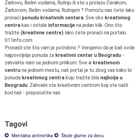
Žarkovu, Belim vodama, Rušnju ili ste u prolazu Cerakom,
Žarkovom, Belim vodama, Rušnjem ? Pomoću nas ćete lako
pronaći
ponudu kreativnih centara
. Sve oko
kreativnog
centra
kao i ostale
informacije
na jedan klik. Ono što
tražite
(kreativne centre)
lako ćete pronaći na portalu
011info.com.
Pronašli ste šta vam je potrebno ? Verujemo da je baš ovde
najpovoljnija ponuda za
kreativni centar u Beogradu
-
zahvalite nam se jednom prilikom. Sve
o kreativnom
centru
na jednom mestu, naš portal je tu zbog vas kako bi
ponuda
kreativnog centra
koju tražite bila
najbolja u
Beogradu
. Zahvalni ste kreativnim centrom koji ste našli
kod naš - preporučite nas.
Tagovi
Mentalna aritmetika
Škole glume za decu