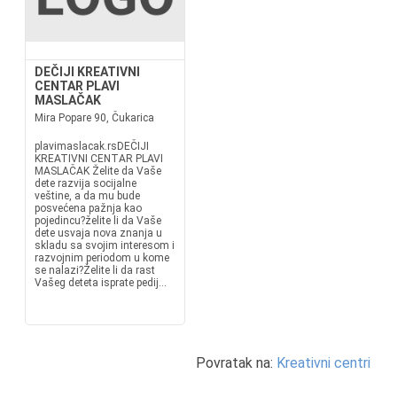
DEČIJI KREATIVNI
CENTAR PLAVI
MASLAČAK
Mira Popare 90, Čukarica
plavimaslacak.rsDEČIJI
KREATIVNI CENTAR PLAVI
MASLAČAK Želite da Vaše
dete razvija socijalne
veštine, a da mu bude
posvećena pažnja kao
pojedincu?želite li da Vaše
dete usvaja nova znanja u
skladu sa svojim interesom i
razvojnim periodom u kome
se nalazi?Želite li da rast
Vašeg deteta isprate pedij...
Povratak na:
Kreativni centri