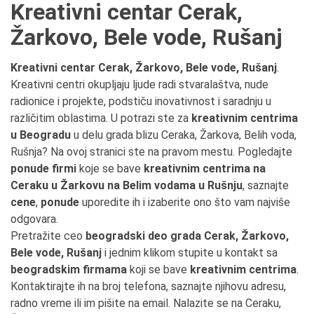
Kreativni centar Cerak,
Žarkovo, Bele vode, Rušanj
Kreativni centar Cerak, Žarkovo, Bele vode, Rušanj
.
Kreativni centri okupljaju ljude radi stvaralaštva, nude
radionice i projekte, podstiču inovativnost i saradnju u
različitim oblastima. U potrazi ste za
kreativnim centrima
u Beogradu
u delu grada blizu Ceraka, Žarkova, Belih voda,
Rušnja? Na ovoj stranici ste na pravom mestu. Pogledajte
ponude firmi
koje se bave
kreativnim centrima na
Ceraku u Žarkovu na Belim vodama u Rušnju
, saznajte
cene
,
ponude
uporedite ih i izaberite ono što vam najviše
odgovara.
Pretražite ceo
beogradski deo grada Cerak, Žarkovo,
Bele vode, Rušanj
i jednim klikom stupite u kontakt sa
beogradskim firmama
koji se bave
kreativnim centrima
.
Kontaktirajte ih na broj telefona, saznajte njihovu adresu,
radno vreme ili im pišite na email. Nalazite se na Ceraku,