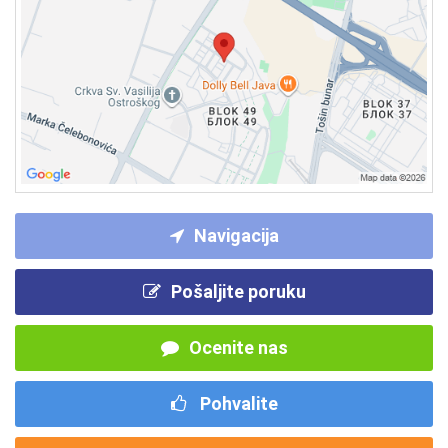
Navigacija
Pošaljite poruku
Ocenite nas
Pohvalite