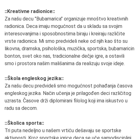
::Kreativne radionice::
Za našu decu "Bubamarica" organizuje mnoštvo kreativnih
radionica. Deca imaju mogućnost da u skladu sa svojim
interesovanjima i sposobnostima biraju i kreiraju različite
vrste radionica. Mi smo predvideli neke od njih kao što su
likovna, dramska, psihološka, muzička, sportska, bubamaricin
bonton, svet oko nas, tradicionalne dečje igre, a ostavili
smo i prostora našim mališanima da realizuju svoje ideje.
::Škola engleskog jezika::
Za našu decu predvideli smo mogućnost pohađanja časova
engleskog jezika. Način učenja je prilagođen deci različitog
uzrasta. Časove drži diplomirani filolog koji ima iskustvo u
radu sa decom.
::Školica sporta::
Tri puta nedeljno u našem vrtiću dešavaju se sportske
aktivnosti. Kroz sportske igrice deca se uče samodisciplini,