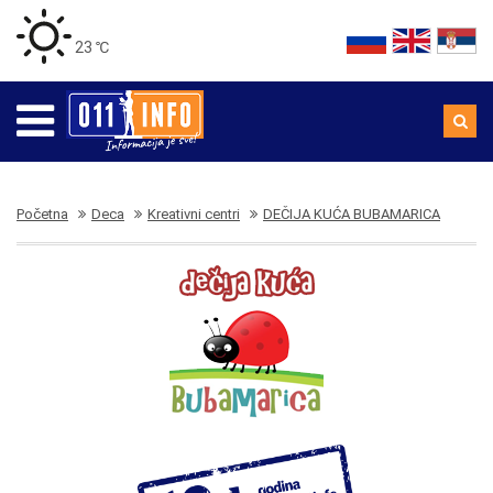
23 ℃
Početna
Deca
Kreativni centri
DEČIJA KUĆA BUBAMARICA