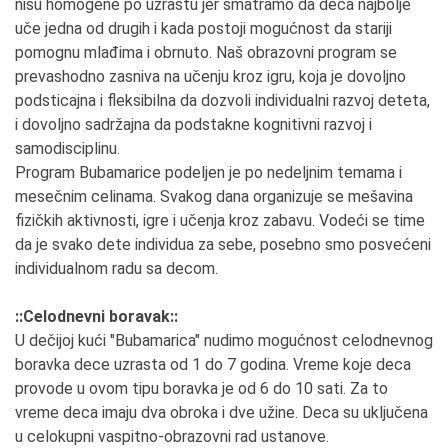
nisu homogene po uzrastu jer smatramo da deca najbolje
uče jedna od drugih i kada postoji mogućnost da stariji
pomognu mlađima i obrnuto. Naš obrazovni program se
prevashodno zasniva na učenju kroz igru, koja je dovoljno
podsticajna i fleksibilna da dozvoli individualni razvoj deteta,
i dovoljno sadržajna da podstakne kognitivni razvoj i
samodisciplinu.
Program Bubamarice podeljen je po nedeljnim temama i
mesečnim celinama. Svakog dana organizuje se mešavina
fizičkih aktivnosti, igre i učenja kroz zabavu. Vodeći se time
da je svako dete individua za sebe, posebno smo posvećeni
individualnom radu sa decom.
::Celodnevni boravak::
U dečijoj kući "Bubamarica" nudimo mogućnost celodnevnog
boravka dece uzrasta od 1 do 7 godina. Vreme koje deca
provode u ovom tipu boravka je od 6 do 10 sati. Za to
vreme deca imaju dva obroka i dve užine. Deca su uključena
u celokupni vaspitno-obrazovni rad ustanove.