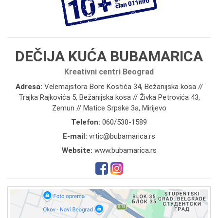
DEČIJA KUĆA BUBAMARICA
Kreativni centri Beograd
Adresa:
Velemajstora Bore Kostića 34, Bežanijska kosa //
Trajka Rajkovića 5, Bežanijska kosa // Živka Petrovića 43,
Zemun // Matice Srpske 3a, Mirijevo
Telefon:
060/530-1589
E-mail:
vrtic@bubamarica.rs
Website:
www.bubamarica.rs