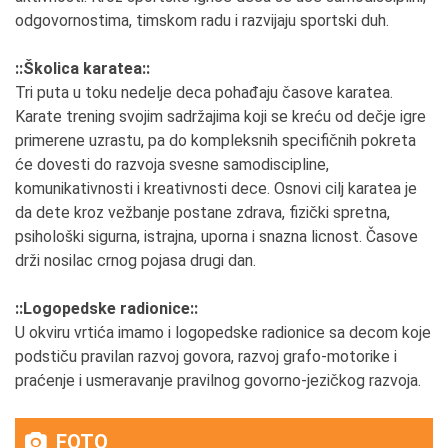
odgovornostima, timskom radu i razvijaju sportski duh.
::Školica karatea::
Tri puta u toku nedelje deca pohađaju časove karatea.
Karate trening svojim sadržajima koji se kreću od dečje igre
primerene uzrastu, pa do kompleksnih specifičnih pokreta
će dovesti do razvoja svesne samodiscipline,
komunikativnosti i kreativnosti dece. Osnovi cilj karatea je
da dete kroz vežbanje postane zdrava, fizički spretna,
psihološki sigurna, istrajna, uporna i snazna licnost. Časove
drži nosilac crnog pojasa drugi dan.
::Logopedske radionice::
U okviru vrtića imamo i logopedske radionice sa decom koje
podstiču pravilan razvoj govora, razvoj grafo-motorike i
praćenje i usmeravanje pravilnog govorno-jezičkog razvoja.
FOTO