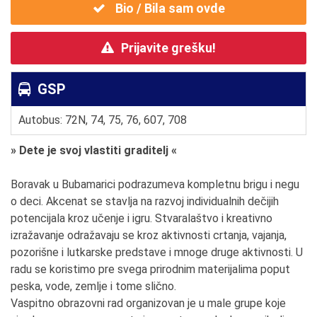
Bio / Bila sam ovde
Prijavite grešku!
GSP
Autobus: 72N, 74, 75, 76, 607, 708
» Dete je svoj vlastiti graditelj «
Boravak u Bubamarici podrazumeva kompletnu brigu i negu
o deci. Akcenat se stavlja na razvoj individualnih dečijih
potencijala kroz učenje i igru. Stvaralaštvo i kreativno
izražavanje odražavaju se kroz aktivnosti crtanja, vajanja,
pozorišne i lutkarske predstave i mnoge druge aktivnosti. U
radu se koristimo pre svega prirodnim materijalima poput
peska, vode, zemlje i tome slično.
Vaspitno obrazovni rad organizovan je u male grupe koje